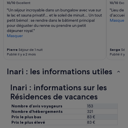
u
s’appliquer.
10/10
Excellent
10/10
Excel
r
"Un séjour incroyable dans un bungalow avec vue sur
"Lieu de 
a
le lac et sauna privatif… et le soleil de minuit… Un tout
d’accueil 
n
petit bémol : se rendre dans le bâtiment principal
Masquer
t
pour déguster du renne ou prendre un petit
w
déjeuner royal."
i
Masquer
t
h
f
Pierre
Séjour de 1 nuit
Serge
Séjo
r
Publié il y a 2 mois
Publié il y 
i
e
n
Inari : les informations utiles
d
l
y
Inari : informations sur les
s
t
Résidences de vacances
a
f
Nombre d’avis voyageurs
153
f
Nombre d’hébergements
321
.
Prix le plus bas
83 €
T
Prix le plus élevé
83 €
h