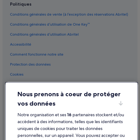
Politiques
Conditions générales de vente (à l’exception des réservations Abritel)
Conditions générales d’utilisation de One Key™
Conditions générales d’utilisation Abritel
Accessibilité
Comment fonctionne notre site
Protection des données
Cookies
Conditions générales d'utilisation
Nous prenons à coeur de protéger
Mentions légales / Nous contacter
vos données
Directives de contenu et signalement de contenus
Notre organisation et ses
16
partenaires stockent et/ou
Aide
accèdent à des informations, telles que les identifiants
uniques de cookies pour traiter les données
Assistance
personnelles, sur un appareil. Vous pouvez accepter ou
Annuler votre vol