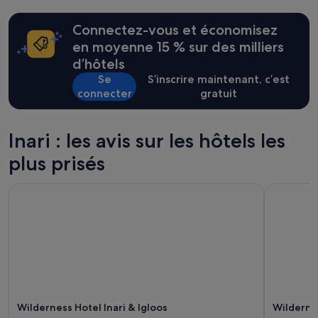
e
des
m
24 dernières
Connectez-vous et économisez
i
heures
d
sur
en moyenne 15 % sur des milliers
d
la
d’hôtels
l
base
Se
S’inscrire maintenant, c’est
e
d’un
o
connecter
gratuit
séjour
f
d’une
n
nuit
a
pour
Inari : les avis sur les hôtels les
t
2 adultes.
u
plus prisés
Les
r
prix
e
et
Wilderness Hotel Inari & Igloos
Wildernes
.
la
G
disponibilité
o
sont
o
susceptibles
d
de
r
changer.
e
Des
s
conditions
t
supplémentaires
Wilderness Hotel Inari & Igloos
Wilderne
a
peuvent