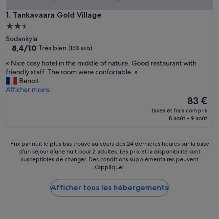
Tankavaara Gold Village
1. Tankavaara Gold Village
Hébergement
2.5 étoiles
Sodankyla
8.4
8,4/10
Très bien
(153 avis)
sur
«
« Nice cosy hotel in the middle of nature. Good restaurant with
10,
N
friendly staff. The room were confortable. »
Très
i
Benoit
bien,
c
Afficher moins
(153 avis)
e
Le
83 €
c
nouveau
taxes et frais compris
o
prix
8 août - 9 août
s
est
y
de
h
83 €
Prix
Prix par nuit le plus bas trouvé au cours des 24 dernières heures sur la base
o
d’un séjour d’une nuit pour 2 adultes. Les prix et la disponibilité sont
par
t
susceptibles de changer. Des conditions supplémentaires peuvent
nuit
s’appliquer.
e
le
l
plus
i
Afficher tous les hébergements
bas
n
trouvé
t
au
h
cours