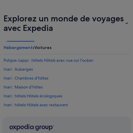
e
r
o
Explorez un monde de voyages
o
m
avec Expedia
w
e
r
e
Hébergements
Voitures
c
o
Pohjois-Lappi : hôtels Hôtels avec vue sur l’océan
n
f
Inari : Auberges
o
r
Inari : Chambres d’hôtes
t
Inari : Maison d’hôtes
a
b
Inari : hôtels Hôtels écologiques
l
e
Inari : hôtels Hôtels avec restaurant
.
Inari : hôtels Hôtels tout compris
»
Inari : hôtels Séjours réservés aux adultes
Inari : hôtels