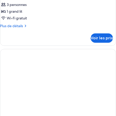
3 personnes
1 grand lit
Wi-Fi gratuit
Plus
Plus de détails
de
détails
Voir les prix
sur
le
type
de
chambre
Chambre
Supérieure,
1
grand
lit,
vue
piscine
(Grand)