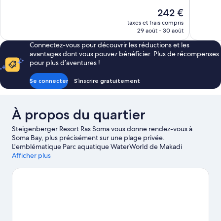
10,
Exceptionnel,
Le
242 €
Excellent,
319 avis
nouveau
234 avis
taxes et frais compris
prix
29 août - 30 août
est
Connectez-vous pour découvrir les réductions et les
de
avantages dont vous pouvez bénéficier. Plus de récompenses
242 €
pour plus d’aventures !
Se connecter
S’inscrire gratuitement
À propos du quartier
Steigenberger Resort Ras Soma vous donne rendez-vous à
Soma Bay, plus précisément sur une plage privée.
L'emblématique Parc aquatique WaterWorld de Makadi
constitue une attraction populaire de la région, mais si un
Afficher plus
minimum d'action est à l'ordre du jour, les sympathiques Site de
plongée de Ras Abu Soma et Marina Hurghada valent
assurément le détour ! Pensez également à ajouter Mahmya et
Centre-ville de Hurghada à votre liste de choses à voir. Profitez
des points d'eau de la région pour tester différentes activités
telles que la planche à voile ou faites le plein d'énergie en
pratiquant les promenades à cheval.
Consultez notre guide de