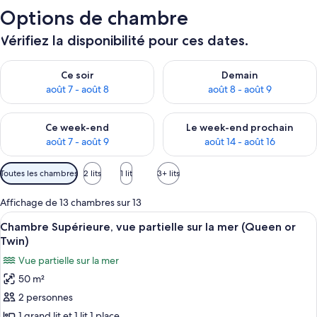
Options de chambre
Vérifiez la disponibilité pour ces dates.
Vérifier la disponibilité pour ce soir août 7 - août 8
Vérifier la disponibilité pour 
Ce soir
Demain
août 7 - août 8
août 8 - août 9
Vérifier la disponibilité pour ce week-end août 7 - août 9
Vérifier la disponibilité pour 
Ce week-end
Le week-end prochain
août 7 - août 9
août 14 - août 16
Filtres
Toutes les chambres
2 lits
1 lit
3+ lits
disponibles
pour
Affichage de 13 chambres sur 13
les
Afficher
Une chambre d’hôtel avec un grand lit,
1
Chambre Supérieure, vue partielle sur la mer (Queen or
chambres
toutes
Twin)
les
Vue partielle sur la mer
photos
50 m²
pour
2 personnes
ce
type
1 grand lit et 1 lit 1 place