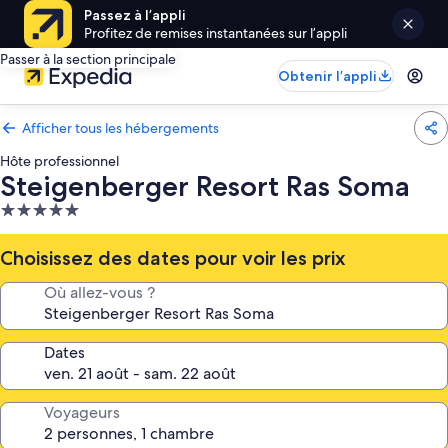
Passez à l’appli
Profitez de remises instantanées sur l’appli
Passer à la section principale
Obtenir l’appli
Afficher tous les hébergements
Hôte professionnel
Steigenberger Resort Ras Soma
Hébergement
5.0 étoiles
Choisissez des dates pour voir les prix
Où allez-vous ?
Dates
Voyageurs