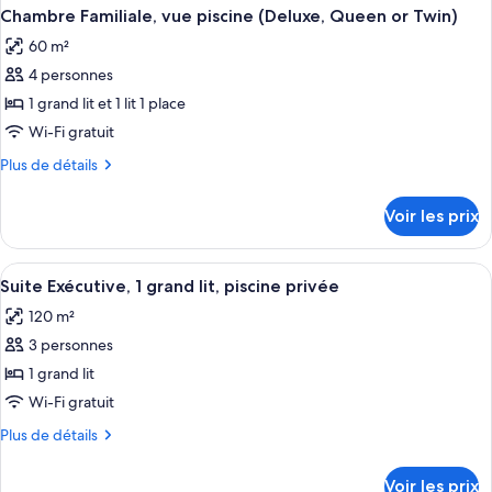
Chambre Familiale, vue piscine (Deluxe, Queen or Twin)
60 m²
4 personnes
1 grand lit et 1 lit 1 place
Wi-Fi gratuit
Plus
Plus de détails
de
détails
Voir les prix
sur
le
type
Afficher
Un hôtel moderne doté de nombreux bal
1
de
Suite Exécutive, 1 grand lit, piscine privée
toutes
chambre
120 m²
Chambre
les
Familiale,
3 personnes
photos
vue
pour
1 grand lit
piscine
ce
(Deluxe,
Wi-Fi gratuit
Queen
type
Plus
Plus de détails
or
de
de
Twin)
chambre :
détails
Voir les prix