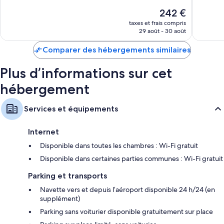
10,
Exceptionnel,
Le
242 €
Merveill
319 avis
nouveau
372 avis
taxes et frais compris
prix
29 août - 30 août
est
de
Comparer des hébergements similaires
242 €
Plus d’informations sur cet
hébergement
Services et équipements
Internet
Disponible dans toutes les chambres : Wi-Fi gratuit
Disponible dans certaines parties communes : Wi-Fi gratuit
Parking et transports
Navette vers et depuis l’aéroport disponible 24 h/24 (en
supplément)
Parking sans voiturier disponible gratuitement sur place