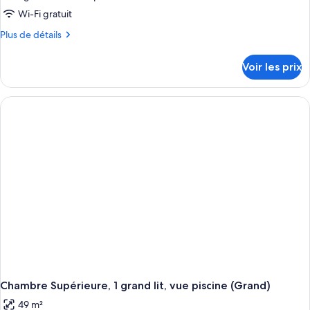
Wi-Fi gratuit
Plus
Plus de détails
de
détails
Voir les prix
sur
le
type
de
chambre
Chambre
Supérieure,
vue
partielle
sur
la
mer
(Grand,
Queen
Bed)
Chambre Supérieure, 1 grand lit, vue piscine (Grand)
49 m²