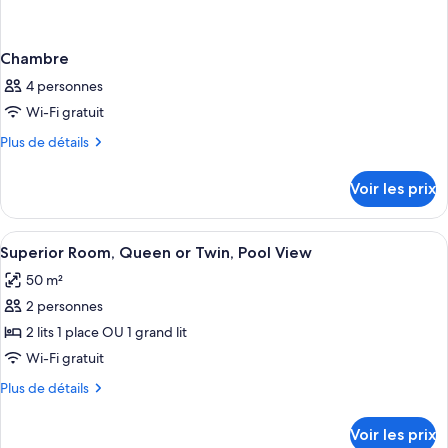
Chambre
4 personnes
Wi-Fi gratuit
Plus
Plus de détails
de
détails
Voir les prix
sur
le
type
Afficher
Minibar, coffres-forts dans les chambres
2
de
Superior Room, Queen or Twin, Pool View
toutes
chambre
50 m²
Chambre
les
2 personnes
photos
pour
2 lits 1 place OU 1 grand lit
ce
Wi-Fi gratuit
type
Plus
Plus de détails
de
de
chambre :
détails
Voir les prix
sur