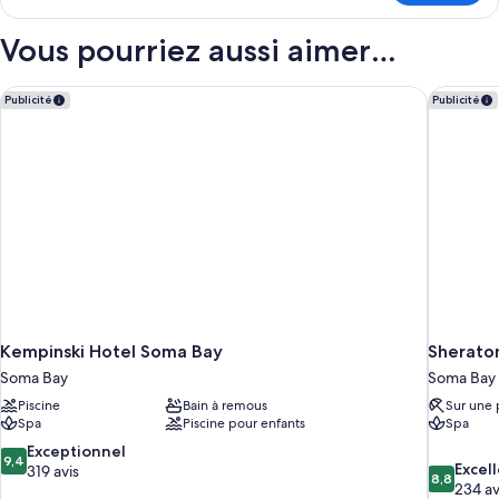
Superior
le
Room,
type
Vous pourriez aussi aimer…
Queen
de
chambre
or
Superior
Kempinski Hotel Soma Bay
Sheraton
Twin,
Publicité
Publicité
Room,
Pool
Queen
View
or
Twin,
Pool
View
Kempinski Hotel Soma Bay
Sherato
Soma Bay
Soma Bay
Piscine
Bain à remous
Sur une 
Spa
Piscine pour enfants
Spa
9.4
Exceptionnel
9,4
8.8
Excel
sur
319 avis
8,8
sur
234 av
10,