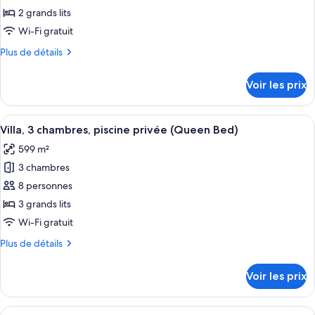
2 grands lits
Wi-Fi gratuit
Plus
Plus de détails
de
détails
Voir les prix
sur
le
type
Afficher
Une maison moderne dotée d’une piscin
1
de
Villa, 3 chambres, piscine privée (Queen Bed)
toutes
chambre
599 m²
Villa,
les
2
3 chambres
photos
chambres,
pour
8 personnes
piscine
ce
privée
3 grands lits
(Queen
type
Wi-Fi gratuit
Bed)
de
Plus
Plus de détails
chambre :
de
Villa,
détails
Voir les prix
sur
3
le
chambres,
type
Afficher
Minibar, coffres-forts dans les chambres