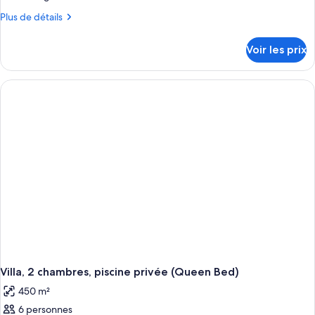
Plus
Plus de détails
de
détails
Voir les prix
sur
le
type
de
chambre
Suite
Royale,
1
grand
lit,
vue
mer
Villa, 2 chambres, piscine privée (Queen Bed)
450 m²
6 personnes