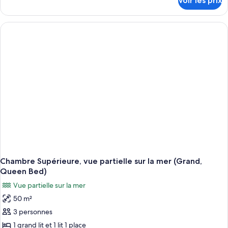
Voir les prix
sur
Supérieure,
le
vue
type
mer
de
(Queen
chambre
Chambre
or
Supérieure,
Twin)
vue
mer
(Queen
or
Twin)
Chambre Supérieure, vue partielle sur la mer (Grand,
Queen Bed)
Vue partielle sur la mer
50 m²
3 personnes
1 grand lit et 1 lit 1 place