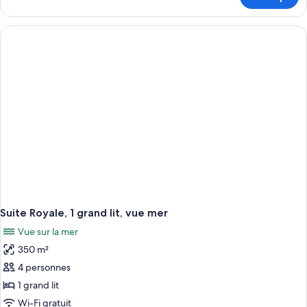
sur
Suite
le
Exécutive,
type
1
de
chambre
grand
Suite
lit,
Exécutive,
piscine
1
privée
grand
lit,
piscine
privée
Suite Royale, 1 grand lit, vue mer
Vue sur la mer
350 m²
4 personnes
1 grand lit
Wi-Fi gratuit