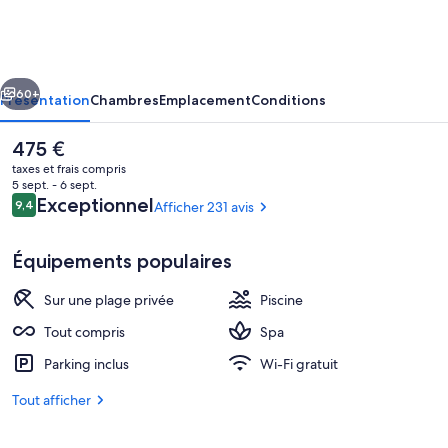
Resort
Ras
Soma
cédent
Suivant
60+
Présentation
Chambres
Emplacement
Conditions
Le
475 €
prix
taxes et frais compris
actuel
5 sept. - 6 sept.
est
Avis
Exceptionnel
9,4
Afficher 231 avis
9,4 sur 10
de
voyageurs
475 €.
Équipements populaires
Sur une plage privée
Piscine
5 restaurants servant le petit déjeuner,
Tout compris
Spa
Parking inclus
Wi-Fi gratuit
Tout afficher