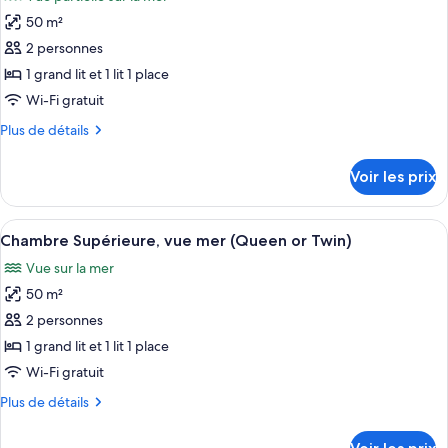
50 m²
2 personnes
1 grand lit et 1 lit 1 place
Wi-Fi gratuit
Plus
Plus de détails
de
détails
Voir les prix
sur
le
type
Afficher
Une chambre d’hôtel avec un lit, une b
1
de
Chambre Supérieure, vue mer (Queen or Twin)
toutes
chambre
Vue sur la mer
Chambre
les
Supérieure,
50 m²
photos
vue
pour
2 personnes
piscine
ce
(Queen
1 grand lit et 1 lit 1 place
or
type
Wi-Fi gratuit
Twin)
de
Plus
Plus de détails
chambre :
de
Chambre
détails