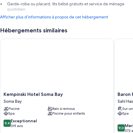
Garde-robe ou placard, lits bébé gratuits et service de ménage
quotidien
Afficher plus d’informations à propos de cet hébergement
Hébergements similaires
Kempinski Hotel Soma Bay
Baron Pa
Kempinski
Baron
Kempinski Hotel Soma Bay
Baron 
Hotel
Palace
Soma Bay
Sahl Ha
Soma
Sahl
Piscine
Bain à remous
Sur un
Bay
Hashee
Spa
Piscine pour enfants
Spa
Soma
Sahl
Bay
Hashee
9.4
Exceptionnel
9,4
9.0
Mer
sur
319 avis
9,0
sur
372 a
10,