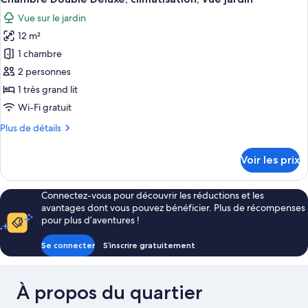
toutes
jardin
chambre
Vue sur le jardin
Chambre
les
Double
12 m²
photos
Deluxe,
pour
1 chambre
climatisation,
ce
vue
2 personnes
jardin
type
1 très grand lit
de
Wi-Fi gratuit
chambre :
Plus
Plus de détails
Chambre
de
Double
détails
Voir les prix
Deluxe,
sur
le
climatisation,
type
vue
Connectez-vous pour découvrir les réductions et les
de
avantages dont vous pouvez bénéficier. Plus de récompenses
jardin
chambre
pour plus d’aventures !
Chambre
Double
Se connecter
S’inscrire gratuitement
Deluxe,
climatisation,
vue
À propos du quartier
jardin