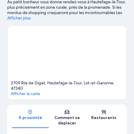
Au petit bonheur vous donne rendez-vous à Hautefage-la-Tour,
plus précisément en zone rurale, près de la promenade. Si les
mordus de shopping craqueront pour les incontournables Les
Allées Gourmandes et Place Goya, les amateurs de grands
Afficher plus
espaces leur préfèreront peut-être les magnifiques Grottes de
Fontirou et La Ferme du Lacay. Les agréables Parc de loisirs
Vertigo Park et Parc aventure Happy Forest méritent aussi une
visite.
Consultez notre guide de voyage sur Hautefage-la-Tour
Afficher plus de Bed & Breakfasts à Hautefage-la-
Tour
2709 Rte de Giget, Hautefage-la-Tour, Lot-et-Garonne,
47340
Afficher la carte
Carte
À proximité
Comment se
Restaurants
déplacer