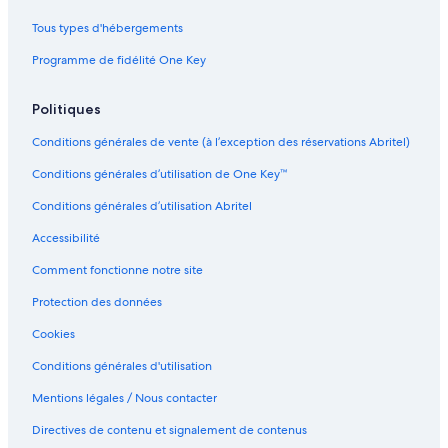
r
B
a
a
a
Tous types d'hébergements
c
r
a
Programme de fidélité One Key
i
l
l
Politiques
o
Conditions générales de vente (à l’exception des réservations Abritel)
t
Conditions générales d’utilisation de One Key™
Conditions générales d’utilisation Abritel
Accessibilité
Comment fonctionne notre site
Protection des données
Cookies
Conditions générales d'utilisation
Mentions légales / Nous contacter
Directives de contenu et signalement de contenus