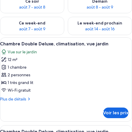
Ce soir
Demain
août 7 - août 8
août 8 - août 9
Vérifier la disponibilité pour ce week-end août 7 - août 9
Vérifier la disponibilité pour 
Ce week-end
Le week-end prochain
août 7 - août 9
août 14 - août 16
Afficher
On peut voir un pont en pierre avec d
21
Chambre Double Deluxe, climatisation, vue jardin
toutes
Vue sur le jardin
les
12 m²
photos
pour
1 chambre
ce
2 personnes
type
1 très grand lit
de
Wi-Fi gratuit
chambre :
Plus
Plus de détails
Chambre
de
Double
détails
Voir les prix
Deluxe,
sur
le
climatisation,
type
Afficher
Une chambre à coucher avec un lit, un
vue
20
de
Chambre Double Deluxe, climatisation, vue jardin