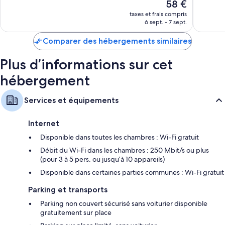
Le
58 €
Excellent,
287 avis
nouveau
Garde-robe ou placard, produits de nettoyage écologiques fournis
425 avis
taxes et frais compris
prix
et cuisine partagée
6 sept. - 7 sept.
est
de
Comparer des hébergements similaires
58 €
Plus d’informations sur cet
hébergement
Services et équipements
Internet
Disponible dans toutes les chambres : Wi-Fi gratuit
Débit du Wi-Fi dans les chambres : 250 Mbit/s ou plus
(pour 3 à 5 pers. ou jusqu’à 10 appareils)
Disponible dans certaines parties communes : Wi-Fi gratuit
Parking et transports
Parking non couvert sécurisé sans voiturier disponible
gratuitement sur place