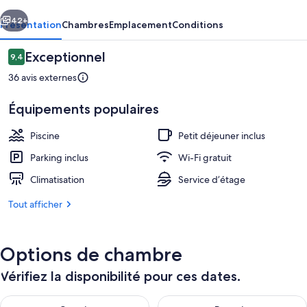
cédent
Suivant
42+
Présentation
Chambres
Emplacement
Conditions
Avis
Exceptionnel
9,4
9,4 sur 10
voyageurs
36 avis externes
Équipements populaires
Piscine
Petit déjeuner inclus
Parking inclus
Wi-Fi gratuit
Façade de l’hébergement
Climatisation
Service d’étage
Tout afficher
Options de chambre
Vérifiez la disponibilité pour ces dates.
Vérifier la disponibilité pour ce soir août 7 - août 8
Vérifier la disponibilité pour 