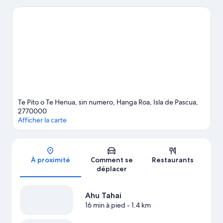
qui s'offre à vos yeux au détour des emblématiques Piscine Pea
et Rano Kau. Pensez également à ajouter Plage Anakena et Ahu
Nau Nau à votre liste de choses à voir. Découvrez le snorkeling
et les promenades en bateau à moteur sur les points d'eau des
environs ou faites le plein d'aventures en plein air en vous
adonnant à différentes activités telles que les balades en vélo et
les promenades à cheval.
Consultez notre guide de voyage sur
Hanga Roa
Afficher plus de locations de cabanes à Hanga Roa
Te Pito o Te Henua, sin numero, Hanga Roa, Isla de Pascua,
2770000
Afficher la carte
Carte
À proximité
Comment se
Restaurants
déplacer
Ahu Tahai
16 min à pied
- 1.4 km