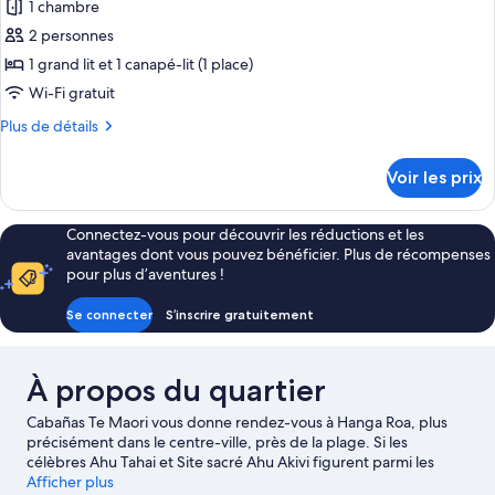
(#2)
1 chambre
photos
pour
2 personnes
ce
1 grand lit et 1 canapé-lit (1 place)
type
Wi-Fi gratuit
de
Plus
Plus de détails
chambre :
de
Cabane
détails
Voir les prix
sur
(#3)
le
type
Connectez-vous pour découvrir les réductions et les
de
avantages dont vous pouvez bénéficier. Plus de récompenses
chambre
pour plus d’aventures !
Cabane
(#3)
Se connecter
S’inscrire gratuitement
À propos du quartier
Cabañas Te Maori vous donne rendez-vous à Hanga Roa, plus
précisément dans le centre-ville, près de la plage. Si les
célèbres Ahu Tahai et Site sacré Ahu Akivi figurent parmi les
immanquables, vous apprécierez la beauté naturelle des lieux
Afficher plus