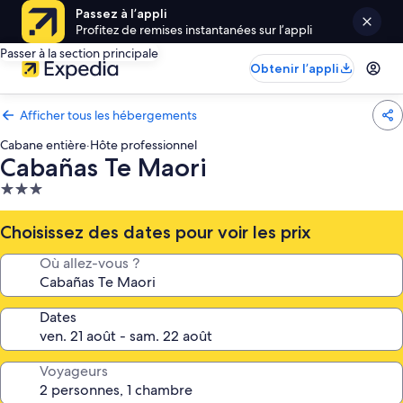
Passez à l’appli
Profitez de remises instantanées sur l’appli
Passer à la section principale
Obtenir l’appli
Afficher tous les hébergements
Cabane entière
·
Hôte professionnel
Cabañas Te Maori
Hébergement
3.0 étoiles
Choisissez des dates pour voir les prix
Où allez-vous ?
Dates
Voyageurs