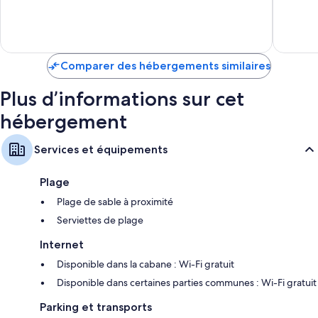
10,
10,
Garde-robe ou placard, coin salle à manger séparé et recyclage
Très
Merveill
bien,
136 avis
392 avis
Comparer des hébergements similaires
Plus d’informations sur cet
hébergement
Services et équipements
Plage
Plage de sable à proximité
Serviettes de plage
Internet
Disponible dans la cabane : Wi-Fi gratuit
Disponible dans certaines parties communes : Wi-Fi gratuit
Parking et transports