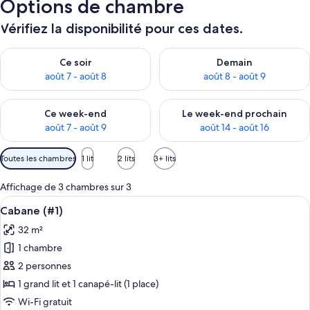
Options de chambre
Vérifiez la disponibilité pour ces dates.
Vérifier la disponibilité pour ce soir août 7 - août 8
Vérifier la disponibilité pour 
Ce soir
Demain
août 7 - août 8
août 8 - août 9
Vérifier la disponibilité pour ce week-end août 7 - août 9
Vérifier la disponibilité pour 
Ce week-end
Le week-end prochain
août 7 - août 9
août 14 - août 16
Filtres
Toutes les chambres
1 lit
2 lits
3+ lits
disponibles
pour
Affichage de 3 chambres sur 3
les
Afficher
Une chambre d’hôtel avec un lit, une t
18
Cabane (#1)
chambres
toutes
32 m²
les
1 chambre
photos
pour
2 personnes
ce
1 grand lit et 1 canapé-lit (1 place)
type
Wi-Fi gratuit