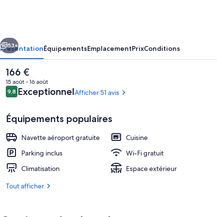
Te
Maori
cédent
Suivant
53+
Présentation
Équipements
Emplacement
Prix
Conditions
Le
166 €
prix
15 août - 16 août
actuel
Avis
Exceptionnel
9,8
Afficher 51 avis
9,8 sur 10
est
voyageurs
de
166 €.
Équipements populaires
Navette aéroport gratuite
Cuisine
Façade de l’hébergement
Parking inclus
Wi-Fi gratuit
Climatisation
Espace extérieur
Tout afficher