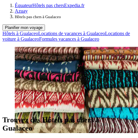
Équateur
Hôtels pas chers
Expedia.fr
Azuay
Hôtels pas chers à Gualaceo
Planifier mon voyage
Hôtels à Gualaceo
Locations de vacances à Gualaceo
Locations de
voiture à Gualaceo
Formules vacances à Gualaceo
Trouvez des Hôtels pas chers à
Gualaceo