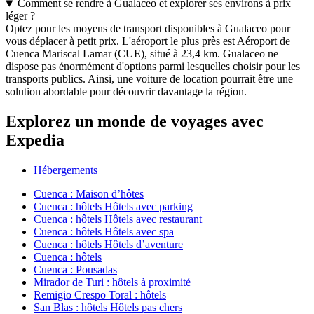
Comment se rendre à Gualaceo et explorer ses environs à prix
léger ?
Optez pour les moyens de transport disponibles à Gualaceo pour
vous déplacer à petit prix. L'aéroport le plus près est Aéroport de
Cuenca Mariscal Lamar (CUE), situé à 23,4 km. Gualaceo ne
dispose pas énormément d'options parmi lesquelles choisir pour les
transports publics. Ainsi, une voiture de location pourrait être une
solution abordable pour découvrir davantage la région.
Explorez un monde de voyages avec
Expedia
Hébergements
Cuenca : Maison d’hôtes
Cuenca : hôtels Hôtels avec parking
Cuenca : hôtels Hôtels avec restaurant
Cuenca : hôtels Hôtels avec spa
Cuenca : hôtels Hôtels d’aventure
Cuenca : hôtels
Cuenca : Pousadas
Mirador de Turi : hôtels à proximité
Remigio Crespo Toral : hôtels
San Blas : hôtels Hôtels pas chers