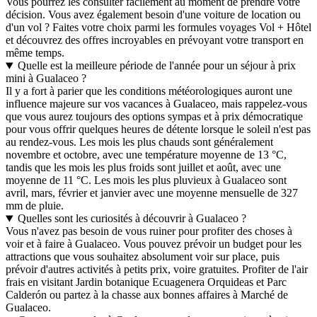
Vous pourrez les consulter facilement au moment de prendre votre
décision. Vous avez également besoin d'une voiture de location ou
d'un vol ? Faites votre choix parmi les formules voyages Vol + Hôtel
et découvrez des offres incroyables en prévoyant votre transport en
même temps.
Quelle est la meilleure période de l'année pour un séjour à prix
mini à Gualaceo ?
Il y a fort à parier que les conditions météorologiques auront une
influence majeure sur vos vacances à Gualaceo, mais rappelez-vous
que vous aurez toujours des options sympas et à prix démocratique
pour vous offrir quelques heures de détente lorsque le soleil n'est pas
au rendez-vous. Les mois les plus chauds sont généralement
novembre et octobre, avec une température moyenne de 13 °C,
tandis que les mois les plus froids sont juillet et août, avec une
moyenne de 11 °C. Les mois les plus pluvieux à Gualaceo sont
avril, mars, février et janvier avec une moyenne mensuelle de 327
mm de pluie.
Quelles sont les curiosités à découvrir à Gualaceo ?
Vous n'avez pas besoin de vous ruiner pour profiter des choses à
voir et à faire à Gualaceo. Vous pouvez prévoir un budget pour les
attractions que vous souhaitez absolument voir sur place, puis
prévoir d'autres activités à petits prix, voire gratuites. Profiter de l'air
frais en visitant Jardin botanique Ecuagenera Orquideas et Parc
Calderón ou partez à la chasse aux bonnes affaires à Marché de
Gualaceo.