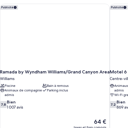
chambre
Chambre
Ramada by Wyndham Williams/Grand Canyon Area
Motel 6 
Publicité
Publicité
Simple
Standard
Ramada by Wyndham Williams/Grand Canyon Area
Motel 6
Williams
Centre-vil
Piscine
Bain à remous
Animaux
Animaux de compagnie
Parking inclus
admis
admis
Wi-Fi gra
7.8
7.2
Bien
Bien
7,8
7,2
sur
sur
1 007 avis
869 av
10,
10,
Bien,
Bien,
Le
64 €
1 007 avis
869 avis
nouveau
taxes et frais compris