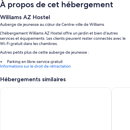
À propos de cet hébergement
Williams AZ Hostel
Auberge de jeunesse au cœur de Centre-ville de Williams
L'hébergement Williams AZ Hostel offre un jardin et bien d'autres
services et équipements. Les clients peuvent rester connectés avec le
Wi-Fi gratuit dans les chambres.
Autres petits plus de cette auberge de jeunesse :
Parking en libre-service gratuit
Informations sur le droit de rétractation
Hébergement non-fumeurs et barbecues
Hébergements similaires
Caractéristiques des chambres
Toutes les chambres de l'hébergement Williams AZ Hostel disposent de
Motel 6 Williams, AZ – Historic Route 66
Americas
services et équipements comme l'accès Wi-Fi à Internet gratuit.
Autres équipements présents dans les chambres :
Chauffage et ventilateur de plafond
Douche et sèche-cheveux
Cuisine partagée et service de ménage quotidien