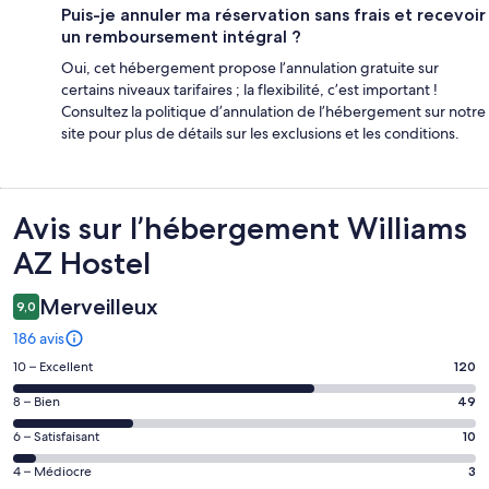
Puis-je annuler ma réservation sans frais et recevoir
un remboursement intégral ?
Oui, cet hébergement propose l’annulation gratuite sur
certains niveaux tarifaires ; la flexibilité, c’est important !
Consultez la politique d’annulation de l’hébergement sur notre
site pour plus de détails sur les exclusions et les conditions.
Avis
Avis sur l’hébergement Williams
AZ Hostel
Merveilleux
9,0
186 avis
Note
10 – Excellent
120
des
Note
8 – Bien
49
voyageurs
des
de 10
Note
6 – Satisfaisant
10
voyageurs
(Excellent),
des
de 8
Note
4 – Médiocre
3
d’après 120 avis
voyageurs