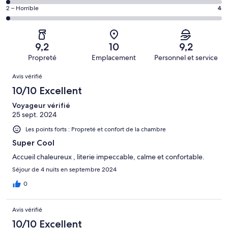
(Bien),
des
sur 186.
de 6
Note
2 – Horrible
4
d’après 49 avis
voyageurs
(Satisfaisant),
des
sur 186.
de 4
d’après 10 avis
voyageurs
(Médiocre),
sur 186.
de 2
d’après 3 avis
9,2
10
9,2
(Horrible),
sur 186.
Propreté
Emplacement
Personnel et service
d’après 4 avis
Avis
sur 186.
Avis vérifié
10/10 Excellent
Voyageur vérifié
25 sept. 2024
Les points forts : Propreté et confort de la chambre
Super Cool
Accueil chaleureux , literie impeccable, calme et confortable.
Séjour de 4 nuits en septembre 2024
0
Avis vérifié
10/10 Excellent