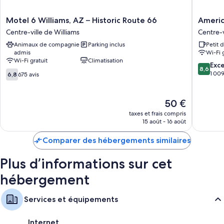
Motel
America
Motel 6 Williams, AZ – Historic Route 66
Americ
6
Best
Centre-ville de Williams
Centre-v
Williams,
Value
Animaux de compagnie
Parking inclus
Petit 
AZ
Inn
admis
Wi-Fi 
–
Williams
Wi-Fi gratuit
Climatisation
Historic
Grand
8.6
Exce
8,6
6.8
Route
Canyon
sur
1 009
6,8
675 avis
sur
66
Centre-
10,
10,
Centre-
ville
Excellen
675 avis
ville
de
1 009 av
Le
50 €
de
Williams
nouveau
taxes et frais compris
Williams
prix
15 août - 16 août
est
de
Comparer des hébergements similaires
50 €
Plus d’informations sur cet
hébergement
Services et équipements
Internet