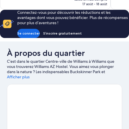
prix
17 août - 18 août
est
Connectez-vous pour découvrir les réductions et les
de
avantages dont vous pouvez bénéficier. Plus de récompenses
64 €
pour plus d’aventures !
Se connecter
S’inscrire gratuitement
À propos du quartier
C’est dans le quartier Centre-ville de Williams à Williams que
vous trouverez Williams AZ Hostel. Vous aimez vous plonger
dans la nature ? Les indispensables Buckskinner Park et
Direction de la forêt nationale de Kaibab se doivent de figurer
Afficher plus
sur votre parcours. Vous n'êtes pas non plus contre un petit bain
de culture ? Les pragmatiques Pete's Route 66 Gas Station
Museum et Thunder Eagle Native Art sauront vous ravir ! Les
agréables Canyon Coaster Adventure Park et Grand Canyon
Deer Farm méritent aussi une visite.
Consultez notre guide de
voyage sur Williams
Afficher plus d’auberges de jeunesse à Williams