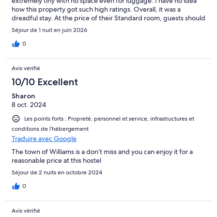
extremely tiny with no space even for luggage. I have no idea
how this property got such high ratings. Overall, it was a
dreadful stay. At the price of their Standard room, guests should
be staying in a room with air conditioning and a private en-suite
Séjour de 1 nuit en juin 2026
bathroom.
0
Avis vérifié
10/10 Excellent
Sharon
8 oct. 2024
Les points forts : Propreté, personnel et service, infrastructures et
conditions de l’hébergement
Traduire avec Google
The town of Williams is a don’t miss and you can enjoy it for a
reasonable price at this hostel
Séjour de 2 nuits en octobre 2024
0
Avis vérifié