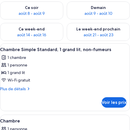
Vérifier la disponibilité pour ce soir août 8 - août 9
Vérifier la disponibilité pour 
Ce soir
Demain
août 8 - août 9
août 9 - août 10
Vérifier la disponibilité pour ce week-end août 14 - août 16
Vérifier la disponibilité pour
Ce week-end
Le week-end prochain
août 14 - août 16
août 21 - août 23
Afficher
Chambre Simple Standard, 1 grand lit, 
5
Chambre Simple Standard, 1 grand lit, non-fumeurs
toutes
1 chambre
les
1 personne
photos
pour
1 grand lit
ce
Wi-Fi gratuit
type
Plus
Plus de détails
de
de
chambre :
détails
Voir les prix
sur
Chambre
le
Simple
type
Afficher
Une petite chambre avec un lit simple,
Standard,
1
de
Chambre
toutes
chambre
1
1 personne