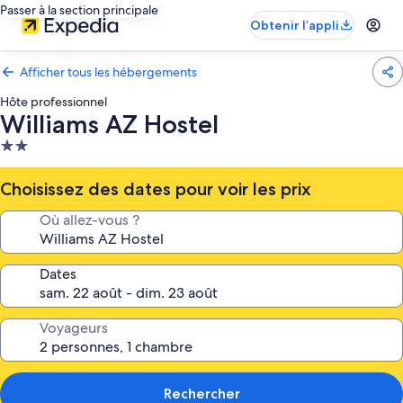
Passer à la section principale
Obtenir l’appli
Afficher tous les hébergements
Hôte professionnel
Williams AZ Hostel
Hébergement
2.0 étoiles
Choisissez des dates pour voir les prix
Où allez-vous ?
Dates
Voyageurs
Rechercher