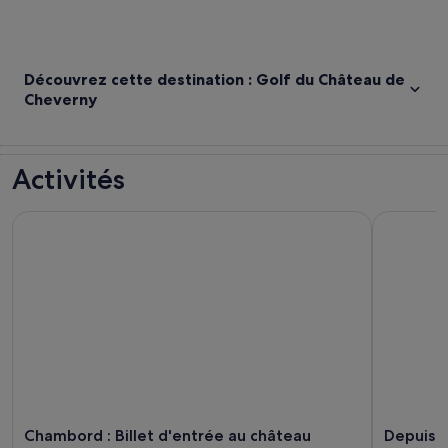
Découvrez cette destination : Golf du Château de
Cheverny
Activités
Chambord : Billet d'entrée au château
Depuis Amb
Chambord : Billet d'entrée au château
Depuis A