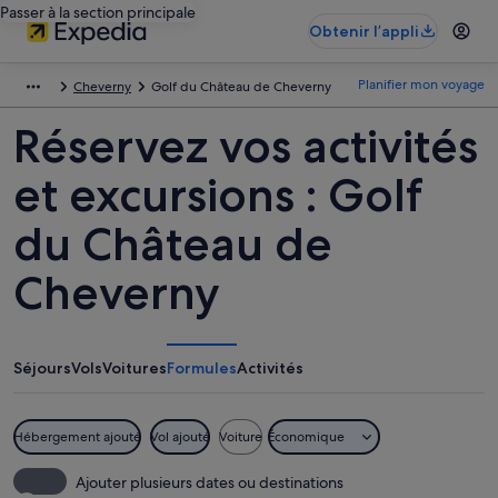
Passer à la section principale
Obtenir l’appli
Planifier mon voyage
Cheverny
Golf du Château de Cheverny
Réservez vos activités
et excursions : Golf
du Château de
Cheverny
Séjours
Vols
Voitures
Formules
Activités
Hébergement ajouté
Vol ajouté
Voiture
Économique
Ajouter plusieurs dates ou destinations