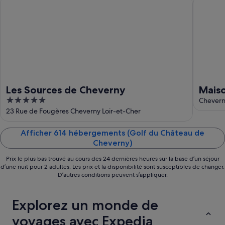
Les Sources de Cheverny
Maison f
9
14
août
août
-
16
août
Les Sources de Cheverny
Maiso
5
clos,
Chever
out
23 Rue de Fougères Cheverny Loir-et-Cher
of
5
Afficher 614 hébergements (Golf du Château de
Cheverny)
Prix le plus bas trouvé au cours des 24 dernières heures sur la base d’un séjour
d’une nuit pour 2 adultes. Les prix et la disponibilité sont susceptibles de changer.
D’autres conditions peuvent s’appliquer.
Explorez un monde de
voyages avec Expedia