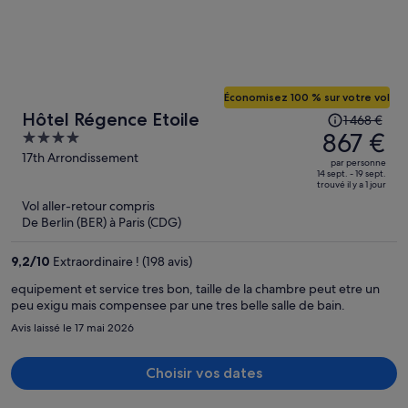
Économisez 100 % sur votre vol
Le
Hôtel Régence Etoile
1 468 €
prix
867 €
4
était
out
17th Arrondissement
par personne
de
of
14 sept. - 19 sept.
trouvé il y a 1 jour
1 468 €.
5
Vol aller-retour compris
Le
De Berlin (BER) à Paris (CDG)
prix
est
9,2
/
10
Extraordinaire ! (198 avis)
maintenant
de
equipement et service tres bon, taille de la chambre peut etre un
peu exigu mais compensee par une tres belle salle de bain.
867 €
par
Avis laissé le 17 mai 2026
personne.
Choisir vos dates