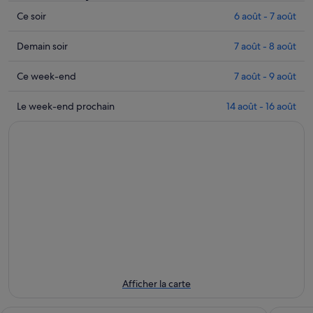
Consulter
Ce soir
6 août - 7 août
les
prix
Consulter
Demain soir
7 août - 8 août
près
les
de
prix
Consulter
Ce week-end
7 août - 9 août
Golf
près
les
du
de
prix
Consulter
Le week-end prochain
14 août - 16 août
Château
Golf
près
les
de
du
de
prix
Cheverny
Château
Golf
près
pour
de
du
de
cette
Cheverny
Château
Golf
nuit,
pour
de
du
6
demain
Cheverny
Château
août
soir,
pour
de
-
7
ce
Cheverny
7
août
week-
pour
août
-
end,
le
8
7
prochain
Afficher la carte
août
août
week-
-
end,