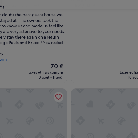
6.4
6,4/10
Exceptionnel
(18 avis)
(9 avis)
31
sur
a doubt the best guest house we
10,
stayed at. The owners took the
nnel,
(9 avis)
t to know us and made us feel like
y are very attentive to your needs.
tely stay there again on a return
to go Paula and Bruce!! You nailed
hy
oins
Le
70 €
nouveau
taxes et frais compris
taxes et fr
prix
10 août - 11 août
18 aoû
est
de
sthouse
The Old Trading Post - Guest
70 €