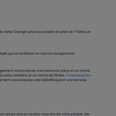
m
c
b
c
r
u
e
e
t
i
r
l
è
f
 visiter George sans vous éclater en plein air ? Faites un
s
u
g
t
r
t
a
r
n
è
ails qui lui confèrent un charme exceptionnel.
d
s
e
c
e
h
t
gement vous propose une marina sur place et un centre
a
t
 soins complets et un centre de fitness.
Outeniqua Inn
-
l
r
ement vous propose une bibliothèque et une terrasse.
e
è
u
s
r
b
e
i
u
e
x
n
.
é
L
au temps sera au rendez-vous lors de votre périple. Les