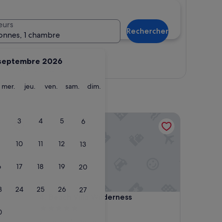
eurs
Rechercher
onnes, 1 chambre
septembre 2026
Afficher la carte
ardi
mercredi
jeudi
vendredi
samedi
dimanche
mer.
jeu.
ven.
sam.
dim.
Beach Villa Wilderness
3
4
5
6
10
11
12
13
6
17
18
19
20
3
24
25
26
27
Beach Villa Wilderness
4. Beach Villa Wilderness
Hébergement
0
5.0 étoiles
Plage de Wilderness