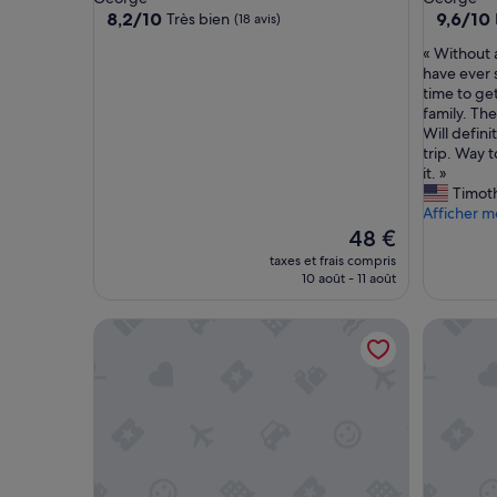
8.2
9.6
8,2/10
9,6/10
Très bien
(18 avis)
sur
sur
«
« Without 
10,
10,
W
have ever 
Très
Exceptio
i
time to ge
bien,
(18 avis)
t
family. The
(18 avis)
h
Will defini
o
trip. Way 
u
it. »
t
Timot
a
Afficher m
d
Le
48 €
o
nouveau
taxes et frais compris
u
prix
10 août - 11 août
b
est
t
de
Pili Pili Beach Cabanas
Diaz Gue
t
48 €
h
e
b
e
s
t
g
u