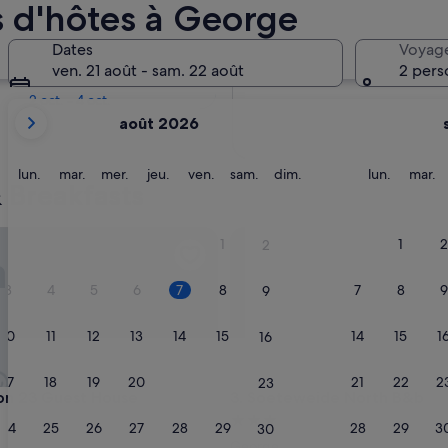
 d'hôtes à George
Dans deux semaines
Dates
Voyag
21 août - 23 août
ven. 21 août - sam. 22 août
2 pers
Dans deux mois
2 oct. - 4 oct.
Les
août 2026
mois
affichés
sont
lundi
mardi
mercredi
jeudi
vendredi
samedi
dimanche
lundi
m
lun.
mar.
mer.
jeu.
ven.
sam.
dim.
lun.
mar.
& Breakfasts
August
2026
et
23 Guest House
Soeteweide North B&b
1
1
2
2
September
2026.
3
4
5
6
7
8
7
8
9
9
10
11
12
13
14
15
14
15
1
16
17
18
19
20
21
22
21
22
2
23
23 Guest House
Soeteweide North B&b
on 23 Guest House
3. Soeteweide North B&b
ment
Hébergement
24
25
26
27
28
29
28
29
3
30
es
3.0 étoiles
George