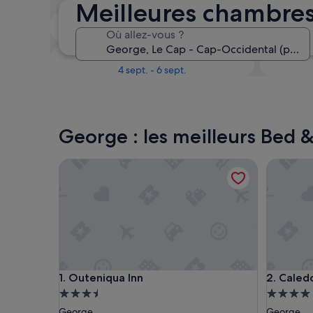
Meilleures chambres
Le week-end prochain
Où allez-vous ?
14 août - 16 août
Dans un mois
4 sept. - 6 sept.
George : les meilleurs Bed 
Outeniqua Inn
Caledon 
Outeniqua Inn
Caledon 
1. Outeniqua Inn
2. Caled
Hébergement
Héberge
3.5 étoiles
4.0 étoil
George
George