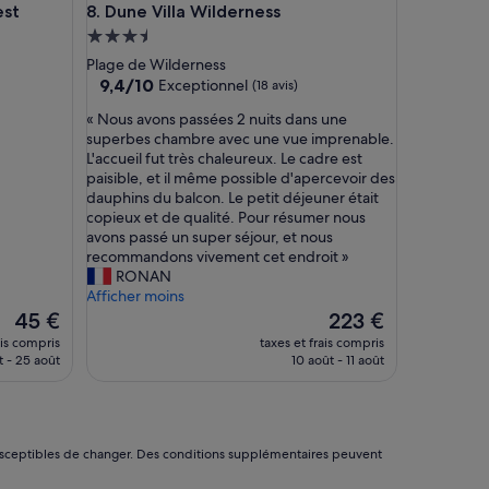
 House
Dune Villa Wilderness
est
8. Dune Villa Wilderness
e
r
Hébergement
v
3.5 étoiles
Plage de Wilderness
e
9.4
9,4/10
Exceptionnel
(18 avis)
i
sur
l
«
« Nous avons passées 2 nuits dans une
10,
l
N
superbes chambre avec une vue imprenable.
Exceptionnel,
e
o
L'accueil fut très chaleureux. Le cadre est
(18 avis)
u
u
paisible, et il même possible d'apercevoir des
x
s
dauphins du balcon. Le petit déjeuner était
!
a
copieux et de qualité. Pour résumer nous
E
v
avons passé un super séjour, et nous
x
o
recommandons vivement cet endroit »
c
n
RONAN
e
s
Afficher moins
l
p
Le
Le
45 €
223 €
l
a
nouveau
nouveau
ais compris
taxes et frais compris
e
s
prix
prix
t - 25 août
10 août - 11 août
n
s
est
est
t
é
de
de
p
e
45 €
223 €
e
s
t
2
nt susceptibles de changer. Des conditions supplémentaires peuvent
i
n
t