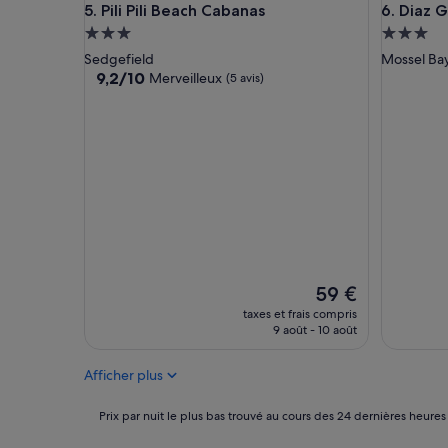
Pili Pili Beach Cabanas
Diaz Gue
5. Pili Pili Beach Cabanas
6. Diaz 
e
s
Hébergement
Héberge
t
3.0 étoiles
3.0 étoil
Sedgefield
Mossel Ba
h
9.2
9,2/10
Merveilleux
(5 avis)
o
sur
u
10,
s
Merveilleux,
e
(5 avis)
w
e
h
a
v
e
e
v
Le
59 €
e
nouveau
taxes et frais compris
r
prix
9 août - 10 août
s
est
t
de
a
Afficher plus
59 €
y
e
Prix
Prix par nuit le plus bas trouvé au cours des 24 dernières heures
d
par
a