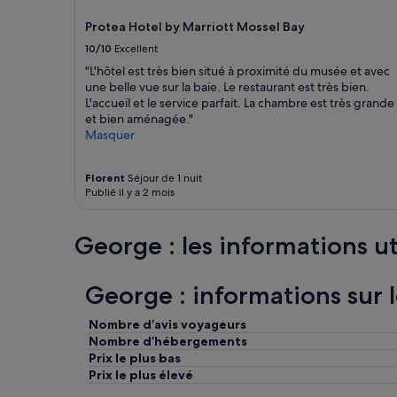
susceptibles
e
de
Protea Hotel by Marriott Mossel Bay
t
changer.
t
10/10
Excellent
Des
o
conditions
"L'hôtel est très bien situé à proximité du musée et avec
k
supplémentaires
une belle vue sur la baie. Le restaurant est très bien.
n
peuvent
L'accueil et le service parfait. La chambre est très grande
o
s’appliquer.
et bien aménagée."
w
Masquer
u
s
a
Florent
Séjour de 1 nuit
n
Publié il y a 2 mois
d
m
a
George : les informations ut
d
e
u
George : informations sur 
s
f
Nombre d’avis voyageurs
e
Nombre d’hébergements
e
Prix le plus bas
l
Prix le plus élevé
l