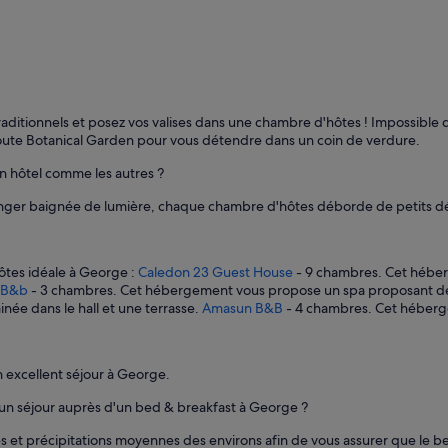
raditionnels et posez vos valises dans une chambre d'hôtes ! Impossible de
oute Botanical Garden pour vous détendre dans un coin de verdure.
n hôtel comme les autres ?
manger baignée de lumière, chaque chambre d'hôtes déborde de petits dét
ôtes idéale à George :
Caledon 23 Guest House
- 9 chambres. Cet héber
 B&b
- 3 chambres. Cet hébergement vous propose un spa proposant des
e dans le hall et une terrasse.
Amasun B&B
- 4 chambres. Cet héberg
 excellent séjour à George.
 un séjour auprès d'un bed & breakfast à George ?
s et précipitations moyennes des environs afin de vous assurer que le be