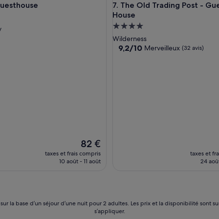
sthouse
The Old Trading Post - Guest
Guesthouse
7. The Old Trading Post - Gu
House
ment
Hébergement
es
y
4.0 étoiles
Wilderness
9.2
9,2/10
Merveilleux
(32 avis)
sur
10,
Merveilleux,
(32 avis)
Le
82 €
nouveau
taxes et frais compris
taxes et fr
prix
10 août - 11 août
24 aoû
est
de
82 €
 sur la base d’un séjour d’une nuit pour 2 adultes. Les prix et la disponibilité so
s’appliquer.