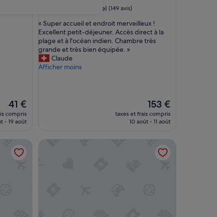
10.0
10/10
Exceptionnel
(149 avis)
sur
«
« Super accueil et endroit merveilleux !
10,
S
Excellent petit-déjeuner. Accès direct à la
Exceptionnel,
u
plage et à l'océan indien. Chambre très
(149 avis)
p
grande et très bien équipée. »
e
Claude
r
Afficher moins
a
c
c
u
Le
Le
41 €
153 €
e
nouveau
nouveau
ais compris
taxes et frais compris
i
prix
prix
t - 19 août
10 août - 11 août
l
est
est
e
de
de
 House
Dune Villa Wilderness
t
41 €
153 €
e
n
d
r
o
i
t
m