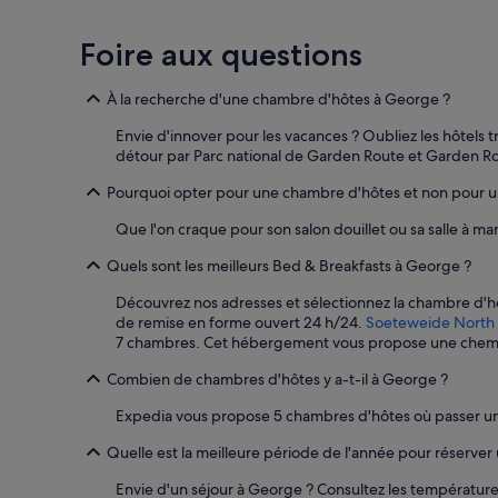
i
k
e
Foire aux questions
f
a
À la recherche d'une chambre d'hôtes à George ?
m
i
Envie d'innover pour les vacances ? Oubliez les hôtels t
l
détour par Parc national de Garden Route et Garden R
y
.
Pourquoi opter pour une chambre d'hôtes et non pour u
T
h
Que l'on craque pour son salon douillet ou sa salle à 
e
y
Quels sont les meilleurs Bed & Breakfasts à George ?
a
r
Découvrez nos adresses et sélectionnez la chambre d'h
e
de remise en forme ouvert 24 h/24.
Soeteweide North
v
7 chambres. Cet hébergement vous propose une cheminé
e
Combien de chambres d'hôtes y a-t-il à George ?
r
y
Expedia vous propose 5 chambres d'hôtes où passer un
a
t
Quelle est la meilleure période de l'année pour réserver
t
e
Envie d'un séjour à George ? Consultez les température