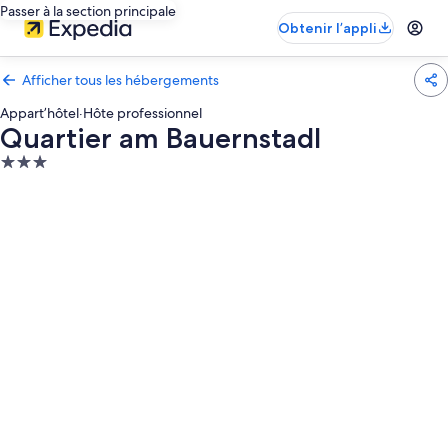
Passer à la section principale
Obtenir l’appli
Afficher tous les hébergements
Appart’hôtel
·
Hôte professionnel
Quartier am Bauernstadl
Hébergement
3.0 étoiles
Galerie
photos