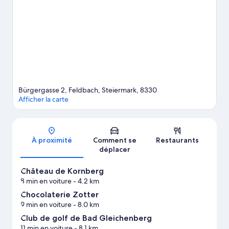
de Steintal et Station thermale Loipersdorf méritent aussi une
visite. Les points d'eau de la région vous permettront de vous
adonner à différentes activités telles que la pêche, tandis que
ses écrins de nature offrent le décor idéal à tous ceux qui rêvent
de tester les promenades à cheval.
Consultez notre guide de
voyage sur Feldbach
Afficher plus d’appart’hôtels à Feldbach
Bürgergasse 2, Feldbach, Steiermark, 8330
Afficher la carte
Carte
À proximité
Comment se
Restaurants
déplacer
Château de Kornberg
8 min en voiture
- 4.2 km
Chocolaterie Zotter
9 min en voiture
- 8.0 km
Club de golf de Bad Gleichenberg
11 min en voiture
- 8.1 km