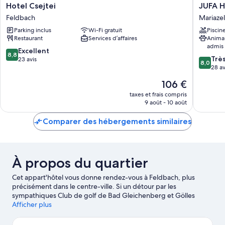
Hotel
JUFA
Hotel Csejtei
JUFA H
Csejtei
Hotel
Feldbach
Mariazel
Feldbach
Mariazel
Parking inclus
Wi-Fi gratuit
Piscin
Mariazel
Restaurant
Services d’affaires
Anima
admis
8.8
Excellent
8,8
8.0
Trè
sur
23 avis
8,0
sur
28 av
10,
10,
Excellent,
Le
106 €
Très
23 avis
nouveau
bien,
taxes et frais compris
prix
9 août - 10 août
28 avis
est
de
Comparer des hébergements similaires
106 €
À propos du quartier
Cet appart'hôtel vous donne rendez-vous à Feldbach, plus
précisément dans le centre-ville. Si un détour par les
sympathiques Club de golf de Bad Gleichenberg et Gölles
satisfera vos envies de découvertes, les agréables Chocolaterie
Afficher plus
Zotter et Parc à thème Styrassic Park vous attendent pour un
agréable moment de détente. Les agréables Ferme d'Alpagas