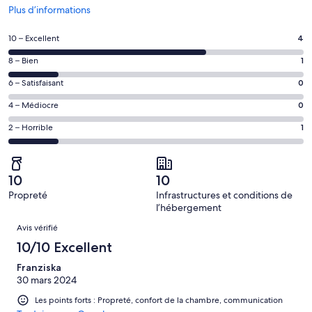
S’ouvre
Plus d’informations
dans
une
Note
10 – Excellent
4
nouvelle
des
fenêtre
Note
8 – Bien
1
voyageurs
des
de 10
Note
6 – Satisfaisant
0
voyageurs
(Excellent),
des
de 8
Note
4 – Médiocre
0
d’après 4 avis
voyageurs
(Bien),
des
sur 6.
de 6
Note
2 – Horrible
1
d’après 1 avis
voyageurs
(Satisfaisant),
des
sur 6.
de 4
d’après 0 avis
voyageurs
(Médiocre),
sur 6.
de 2
d’après 0 avis
10
10
(Horrible),
sur 6.
Propreté
Infrastructures et conditions de
d’après 1 avis
l’hébergement
sur 6.
Avis
Avis vérifié
10/10 Excellent
Franziska
30 mars 2024
Les points forts : Propreté, confort de la chambre, communication