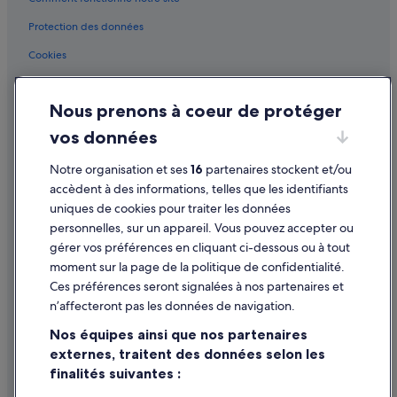
Protection des données
Cookies
Conditions générales d'utilisation
Nous prenons à coeur de protéger
Mentions légales / Nous contacter
vos données
Directives de contenu et signalement de contenus
Notre organisation et ses
16
partenaires stockent et/ou
Aide
accèdent à des informations, telles que les identifiants
uniques de cookies pour traiter les données
Assistance
personnelles, sur un appareil. Vous pouvez accepter ou
Annuler votre vol
gérer vos préférences en cliquant ci-dessous ou à tout
moment sur la page de la politique de confidentialité.
Annuler une réservation d'hôtel ou de location de vacances
Ces préférences seront signalées à nos partenaires et
Délais de remboursement
n’affecteront pas les données de navigation.
Utiliser un bon de réduction Expedia
Nos équipes ainsi que nos partenaires
externes, traitent des données selon les
Documents de voyage internationaux
finalités suivantes :