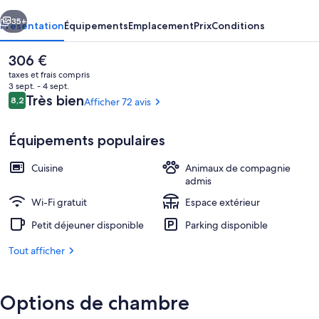
Etoile
cédent
Suivant
de
35+
Présentation
Équipements
Emplacement
Prix
Conditions
mer
Le
306 €
prix
taxes et frais compris
actuel
3 sept. - 4 sept.
est
Avis
Très bien
8,2
Afficher 72 avis
8,2 sur 10
de
voyageurs
306 €.
Équipements populaires
Cuisine
Animaux de compagnie
Appartement, 2 chambres | Vue de la
admis
Wi-Fi gratuit
Espace extérieur
Petit déjeuner disponible
Parking disponible
Tout afficher
Options de chambre