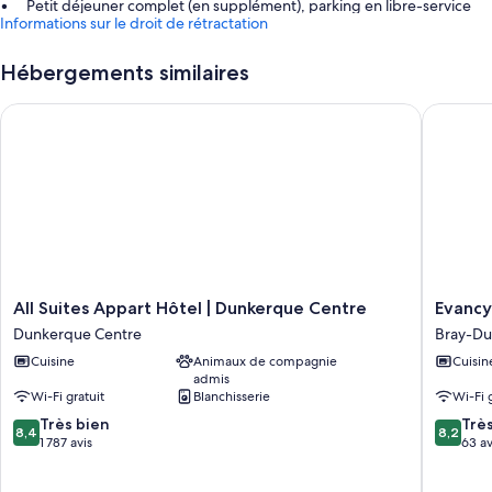
Petit déjeuner complet (en supplément), parking en libre-service
Informations sur le droit de rétractation
(en supplément) et hébergement non-fumeurs
Les avis voyageurs sont particulièrement élogieux concernant la
Hébergements similaires
présentation générale
All Suites Appart Hôtel | Dunkerque Centre
Evancy E
Caractéristiques des chambres
Toutes les chambres de l'hébergement Evancy Bray-Dunes Etoile de
mer sont agrémentées de touches de confort comme une literie de
qualité supérieure, outre des services et équipements comme l'accès
Wi-Fi à Internet gratuit.
Autres équipements présents dans toutes les chambres :
Cuisine avec réfrigérateur, micro-ondes et plaque de cuisson
Télévision à écran plat avec chaînes par câble
All
Evancy
All Suites Appart Hôtel | Dunkerque Centre
Evancy
Suites
Etoile
Bouilloire électrique, chauffage et service de ménage quotidien
Dunkerque Centre
Bray-Du
Appart
des
Cuisine
Animaux de compagnie
Cuisin
Hôtel
Dunes
admis
|
Bray-
Wi-Fi gratuit
Blanchisserie
Wi-Fi 
Dunkerque
Dunes
8.4
8.2
Centre
Très bien
Trè
8,4
8,2
sur
sur
Dunkerque
1 787 avis
63 av
10,
10,
Centre
Très
Très