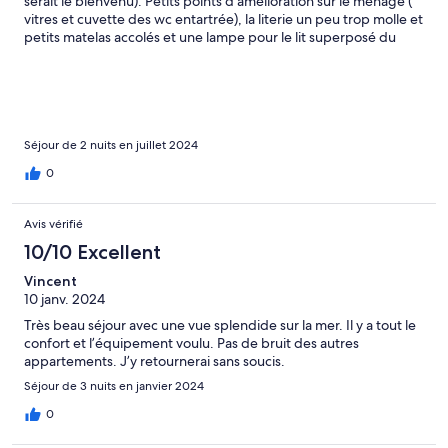
serait le bienvenu). Petits points d’amélioration sur le ménage (
vitres et cuvette des wc entartrée), la literie un peu trop molle et
petits matelas accolés et une lampe pour le lit superposé du
bas… mais la vue est sensationnelle ! Quelques brochures sur les
commerces et restaurants seraient un plus.
Séjour de 2 nuits en juillet 2024
0
Avis vérifié
10/10 Excellent
Vincent
10 janv. 2024
Très beau séjour avec une vue splendide sur la mer. Il y a tout le
confort et l’équipement voulu. Pas de bruit des autres
appartements. J’y retournerai sans soucis.
Séjour de 3 nuits en janvier 2024
0