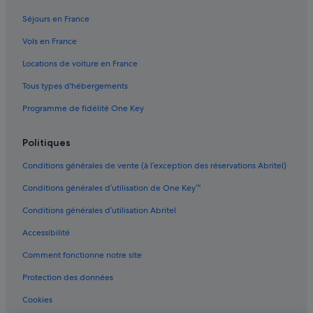
Champagne-Ardenne : Résidences de vacances
Séjours en France
Champagne : Cabanes dans les arbres
Vols en France
Champagne Champion Denis : hôtels à proximité
Locations de voiture en France
Champagne : Châteaux
Tous types d'hébergements
Champagne : Maison d’hôtes
Champagne : hôtels Hôtels acceptant les animaux de
Programme de fidélité One Key
compagnie
Champagne : hôtels Hôtels avec bar
Politiques
Champagne : hôtels Hôtels avec piscine
Conditions générales de vente (à l’exception des réservations Abritel)
Champagne : hôtels Hôtels d’affaires
Conditions générales d’utilisation de One Key™
Champagne : hôtels Hôtels dans un domaine viticole
Conditions générales d’utilisation Abritel
Champagne : hôtels Hôtels-boutiques
Accessibilité
Champagne : hôtels Hôtels de luxe
Comment fonctionne notre site
Champagne : hôtels Hôtels historiques
Protection des données
Champagne : hôtels Hôtels avec spa
Cookies
Champagne : hôtels Hôtels d’aventure