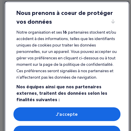
Conditions générales d'utilisation
Champagne : hôtels Séjours réservés aux adultes
Nous prenons à coeur de protéger
Mentions légales / Nous contacter
Champagne Launois : hôtels à proximité
vos données
Directives de contenu et signalement de contenus
Champagne : Maisons de ville
Notre organisation et ses
16
partenaires stockent et/ou
Champagne : Résidences de vacances
Aide
accèdent à des informations, telles que les identifiants
Champagne Vallois Ferat : hôtels à proximité
uniques de cookies pour traiter les données
Assistance
Épernay - Coteaux et Plaine de Champagne : hôtels
personnelles, sur un appareil. Vous pouvez accepter ou
Annuler votre vol
gérer vos préférences en cliquant ci-dessous ou à tout
Épernay - Coteaux et Plaine de Champagne : Auberges de
moment sur la page de la politique de confidentialité.
jeunesse
Annuler une réservation d'hôtel ou de location de vacances
Ces préférences seront signalées à nos partenaires et
Étoges : Châteaux
Délais de remboursement
n’affecteront pas les données de navigation.
Étoges : hôtels Hôtels dans un domaine viticole
Utiliser un bon de réduction Expedia
Nos équipes ainsi que nos partenaires
Étoges : hôtels Hôtels avec spa
externes, traitent des données selon les
Documents de voyage internationaux
finalités suivantes :
Étoges : hôtels Hôtels d’aventure
Utiliser des données de géolocalisation précises. Analyser
Étoges : hôtels
activement les caractéristiques de l’appareil pour
J'accepte
Fère-Champenoise : Agrotourisme
l’identification. Stocker et/ou accéder à des informations
Parmi les moyens de paiement acceptés sur expedia.fr figurent :
sur un appareil. Publicités et contenu personnalisés,
American Express, Diner’s Club International, Mastercard, Visa, Visa
Fère-Champenoise : Chambres d’hôtes
mesure de performance des publicités et du contenu,
Electron, CartaSi, Carte Bleue, PayPal et Eurocard.