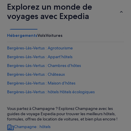
Explorez un monde de
voyages avec Expedia
Hébergements
Vols
Voitures
Bergères-Lès-Vertus : Agrotourisme
Bergères-Lès-Vertus : Appart’hôtels
Bergères-Lès-Vertus : Chambres d’hôtes
Bergères-Lès-Vertus : Châteaux
Bergères-Lès-Vertus : Maison d’hôtes
Bergères-Lès-Vertus : hôtels Hôtels écologiques
Bergères-Lès-Vertus : hôtels
Vous partez à Champagne ? Explorez Champagne avec les
Bergères-Lès-Vertus : Complexes hôteliers
guides de voyage Expedia pour trouver les meilleurs hôtels,
Blancs-Coteaux : hôtels
formules, offres de location de voitures, et bien plus encore !
Champagne : hôtels
Canton d'Avize : hôtels