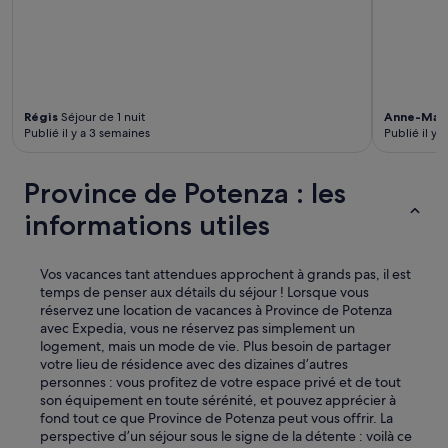
r
t
e
t
p
r
e
è
r
s
l
c
’
Régis
Séjour de 1 nuit
Anne-Mar
o
a
Publié il y a 3 semaines
Publié il y 
n
c
f
c
o
Province de Potenza : les
o
r
g
t
informations utiles
l
a
i
b
e
l
Vos vacances tant attendues approchent à grands pas, il est
n
e
temps de penser aux détails du séjour ! Lorsque vous
z
e
réservez une location de vacances à Province de Potenza
a
t
avec Expedia, vous ne réservez pas simplement un
»
p
logement, mais un mode de vie. Plus besoin de partager
e
votre lieu de résidence avec des dizaines d’autres
t
personnes : vous profitez de votre espace privé et de tout
i
son équipement en toute sérénité, et pouvez apprécier à
t
fond tout ce que Province de Potenza peut vous offrir. La
d
perspective d’un séjour sous le signe de la détente : voilà ce