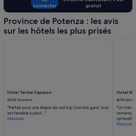
l
e
peuvent
connecter
gratuit
t
,
s’appliquer.
r
a
o
Province de Potenza : les avis
g
.
r
sur les hôtels les plus prisés
N
é
o
a
n
Hotel Terme Capasso
Hotel Mu
b
p
l
o
e
s
e
s
t
o
b
c
i
h
e
e
n
r
é
Hotel Terme Capasso
Hotel M
i
q
n
10/10
Excellent
8/10
Bien
u
g
"Parfait pour une étape de rod trip Une fois garé, tout
"Un très b
i
r
est faisable à pied..."
remarquabl
p
a
Masquer
sympathi
é
z
Masquer
.
i
L
a
i