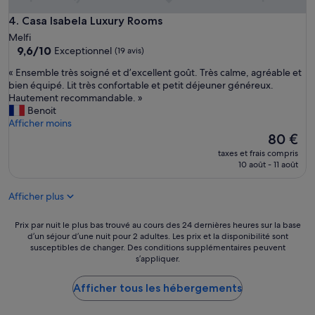
m
a
Casa Isabela Luxury Rooms
4. Casa Isabela Luxury Rooms
n
Melfi
i
9.6
9,6/10
Exceptionnel
e
(19 avis)
sur
r
«
« Ensemble très soigné et d’excellent goût. Très calme, agréable et
10,
a
E
bien équipé. Lit très confortable et petit déjeuner généreux.
Exceptionnel,
s
n
Hautement recommandable. »
(19 avis)
p
s
Benoit
l
e
Afficher moins
e
m
Le
80 €
n
b
nouveau
d
taxes et frais compris
l
prix
i
10 août - 11 août
e
est
d
t
de
a
Afficher plus
r
80 €
f
è
a
s
Prix
Prix par nuit le plus bas trouvé au cours des 24 dernières heures sur la base
c
s
d’un séjour d’une nuit pour 2 adultes. Les prix et la disponibilité sont
par
e
susceptibles de changer. Des conditions supplémentaires peuvent
o
nuit
n
s’appliquer.
i
le
d
g
plus
o
n
Afficher tous les hébergements
bas
c
é
trouvé
i
e
au