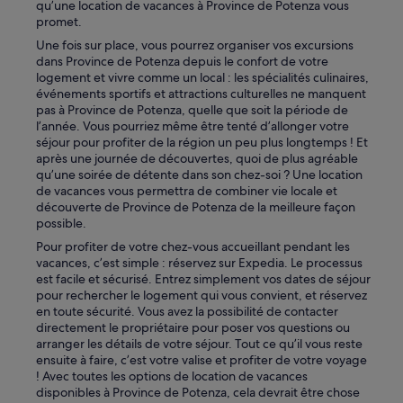
é
qu’une location de vacances à Province de Potenza vous
j
promet.
e
Une fois sur place, vous pourrez organiser vos excursions
u
dans Province de Potenza depuis le confort de votre
n
logement et vivre comme un local : les spécialités culinaires,
e
événements sportifs et attractions culturelles ne manquent
r
pas à Province de Potenza, quelle que soit la période de
g
l’année. Vous pourriez même être tenté d’allonger votre
é
séjour pour profiter de la région un peu plus longtemps ! Et
n
après une journée de découvertes, quoi de plus agréable
é
qu’une soirée de détente dans son chez-soi ? Une location
r
de vacances vous permettra de combiner vie locale et
e
découverte de Province de Potenza de la meilleure façon
u
possible.
x
.
Pour profiter de votre chez-vous accueillant pendant les
H
vacances, c’est simple : réservez sur Expedia. Le processus
a
est facile et sécurisé. Entrez simplement vos dates de séjour
u
pour rechercher le logement qui vous convient, et réservez
t
en toute sécurité. Vous avez la possibilité de contacter
e
directement le propriétaire pour poser vos questions ou
m
arranger les détails de votre séjour. Tout ce qu’il vous reste
e
ensuite à faire, c’est votre valise et profiter de votre voyage
n
! Avec toutes les options de location de vacances
t
disponibles à Province de Potenza, cela devrait être chose