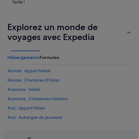
r
facile !
e
c
o
m
Explorez un monde de
m
voyages avec Expedia
a
n
d
a
b
Hébergements
Formules
l
e
Abriola : Appart’hôtels
.
»
Abriola : Chambres d’hôtes
Acerenza : hôtels
Acerenza : Complexes hôteliers
Anzi : Appart’hôtels
Anzi : Auberges de jeunesse
Anzi : hôtels
Avigliano : hôtels