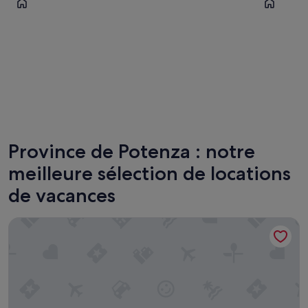
Maratea
Castelm
Province de Potenza : notre
meilleure sélection de locations
de vacances
La Cantina del Convento