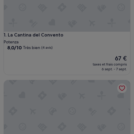
La Cantina del Convento
1. La Cantina del Convento
Potenza
8.0
8,0/10
Très bien
(4 avis)
sur
Le
67 €
10,
nouveau
Très
taxes et frais compris
prix
bien,
6 sept. - 7 sept.
est
(4 avis)
de
Une maison dans la réserve naturelle
67 €