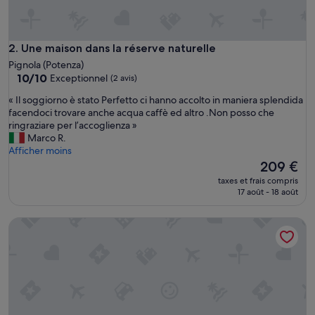
Une maison dans la réserve naturelle
2. Une maison dans la réserve naturelle
Pignola (Potenza)
10.0
10/10
Exceptionnel
(2 avis)
sur
«
« Il soggiorno è stato Perfetto ci hanno accolto in maniera splendida
10,
I
facendoci trovare anche acqua caffè ed altro .Non posso che
Exceptionnel,
l
ringraziare per l’accoglienza »
(2 avis)
s
Marco R.
o
Afficher moins
g
Le
209 €
g
nouveau
taxes et frais compris
i
prix
17 août - 18 août
o
est
r
de
Closed structure, not existing
n
209 €
o
è
s
t
a
t
o