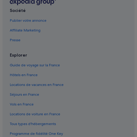
Balvano : Chambres d’hôtes
Société
Balvano : hôtels
Publier votre annonce
Balvano : Complexes hôteliers
Affiliate Marketing
Baragiano : Complexes hôteliers
Presse
Basilicate : Agrotourisme
Basilicate : Bateaux de croisière
Explorer
Basilicate : Maisons de campagne
Guide de voyage sur la France
Bella : Appart’hôtels
Hôtels en France
Bella : Auberges de jeunesse
Locations de vacances en France
Bella : Chambres d’hôtes
Séjours en France
Bella : Maison d’hôtes
Vols en France
Bella : hôtels Hôtels de luxe
Locations de voiture en France
Bella : hôtels Hôtels avec spa
Tous types d'hébergements
Bella : hôtels
Programme de fidélité One Key
Bella : Maisons de campagne