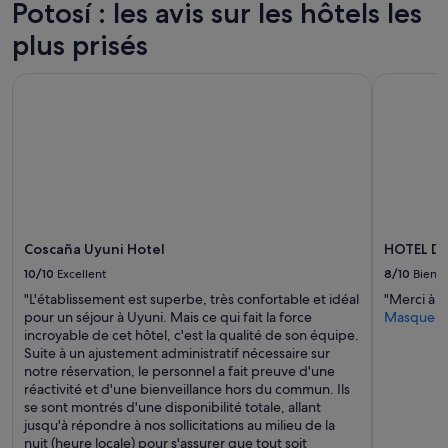
Potosí : les avis sur les hôtels les
plus prisés
Coscaña Uyuni Hotel
HOTEL DE 
Coscaña Uyuni Hotel
HOTEL DE
10/10
Excellent
8/10
Bien
"L'établissement est superbe, très confortable et idéal
"Merci à M
pour un séjour à Uyuni. Mais ce qui fait la force
Masquer
incroyable de cet hôtel, c'est la qualité de son équipe.
Suite à un ajustement administratif nécessaire sur
notre réservation, le personnel a fait preuve d'une
réactivité et d'une bienveillance hors du commun. Ils
se sont montrés d'une disponibilité totale, allant
jusqu'à répondre à nos sollicitations au milieu de la
nuit (heure locale) pour s'assurer que tout soit