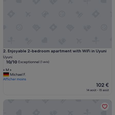
Enjoyable 2-bedroom apartment with WiFi in Uyuni
2. Enjoyable 2-bedroom apartment with WiFi in Uyuni
Uyuni
10.0
10/10
Exceptionnel
(1 avis)
sur
«
« M »
10,
M
Michael F.
Exceptionnel,
»
Afficher moins
(1 avis)
Le
102 €
nouveau
14 août - 15 août
prix
est
Enjoyable 2-bedroom, 2-bathroom apartment with heating a
de
102 €