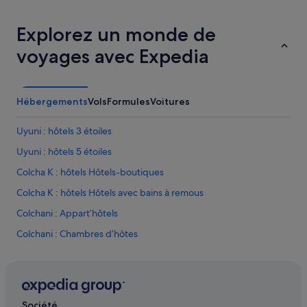
Explorez un monde de
voyages avec Expedia
Hébergements
Vols
Formules
Voitures
Uyuni : hôtels 3 étoiles
Uyuni : hôtels 5 étoiles
Colcha K : hôtels Hôtels-boutiques
Colcha K : hôtels Hôtels avec bains à remous
Colchani : Appart’hôtels
Colchani : Chambres d’hôtes
Colchani : hôtels Hôtels pas chers
Colchani : hôtels
Potosi : Maison d’hôtes
Société