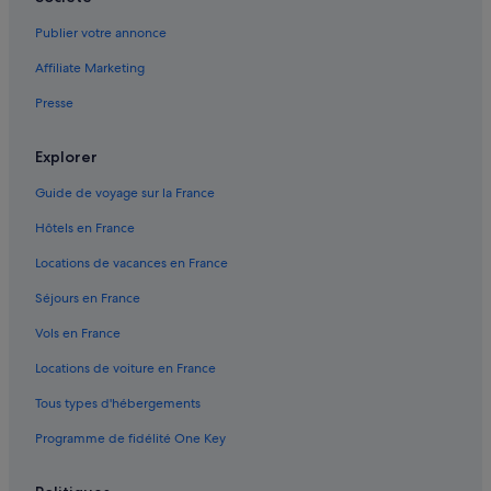
Potosi : hôtels Hôtels avec climatisation
Publier votre annonce
Potosi : hôtels Hôtels d’affaires
Affiliate Marketing
Potosi : hôtels Hôtels historiques
Presse
Potosi : hôtels Hôtels d’aventure
Potosi : hôtels Hôtels avec vue sur l’océan
Explorer
Potosi : hôtels Hôtels pas chers
Guide de voyage sur la France
Potosi : hôtels
Hôtels en France
Potosi : Résidences de vacances
Locations de vacances en France
Toro Toro : hôtels Hôtels avec bar
Séjours en France
Toro Toro : hôtels Hôtels avec restaurant
Vols en France
Toro Toro : hôtels
Locations de voiture en France
Tupiza : Chambres d’hôtes
Tous types d'hébergements
Tupiza : Hôtels capsule
Programme de fidélité One Key
Tupiza : hôtels Hôtels-boutiques
Tupiza : hôtels Hôtels pas chers