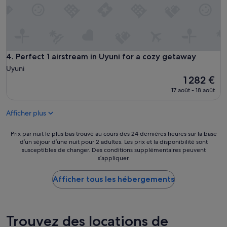
Perfect 1 airstream in Uyuni for a cozy getaway
4. Perfect 1 airstream in Uyuni for a cozy getaway
Uyuni
Le
1 282 €
nouveau
17 août - 18 août
prix
est
Afficher plus
de
1 282 €
Prix
Prix par nuit le plus bas trouvé au cours des 24 dernières heures sur la base
d’un séjour d’une nuit pour 2 adultes. Les prix et la disponibilité sont
par
susceptibles de changer. Des conditions supplémentaires peuvent
nuit
s’appliquer.
le
plus
Afficher tous les hébergements
bas
trouvé
au
cours
des
Trouvez des locations de
24 dernières