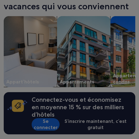
vacances qui vous conviennent
heures
sur
la
Rechercher des appart’hôtels
Rechercher des appartements
Rechercher 
base
d’un
séjour
d’une
nuit
pour
2 adultes.
Les
prix
et
Apparteme
la
Appart’hôtels
Appartements
condos
disponibilité
sont
susceptibles
Connectez-vous et économisez
de
changer.
en moyenne 15 % sur des milliers
Des
d’hôtels
conditions
Se
S’inscrire maintenant, c’est
supplémentaires
peuvent
connecter
gratuit
s’appliquer.