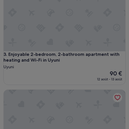
Enjoyable 2-bedroom, 2-bathroom apartment with heating a
3. Enjoyable 2-bedroom, 2-bathroom apartment with
heating and Wi-Fi in Uyuni
Uyuni
Le
90 €
nouveau
12 août - 13 août
prix
est
Perfect 1 airstream in Uyuni for a cozy getaway
de
90 €