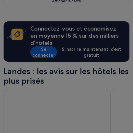
Afficher la carte
Connectez-vous et économisez
en moyenne 15 % sur des milliers
d’hôtels
Se
S’inscrire maintenant, c’est
connecter
gratuit
Landes : les avis sur les hôtels les
plus prisés
Hôtel du Parc
Hotel & Sp