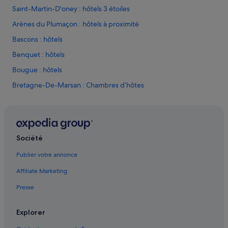
Saint-Martin-D'oney : hôtels 3 étoiles
Arènes du Plumaçon : hôtels à proximité
Bascons : hôtels
Benquet : hôtels
Bougue : hôtels
Bretagne-De-Marsan : Chambres d’hôtes
Bretagne-De-Marsan : Maison d’hôtes
Bretagne-De-Marsan : hôtels
Campagne : Chambres d’hôtes
Société
Campagne : Maison d’hôtes
Publier votre annonce
Campagne : hôtels
Affiliate Marketing
Campet-Et-Lamolère : Agrotourisme
Presse
Campet-Et-Lamolère : Châteaux
Campet-Et-Lamolère : Maison d’hôtes
Explorer
Campet-Et-Lamolère : hôtels Hôtels pas chers