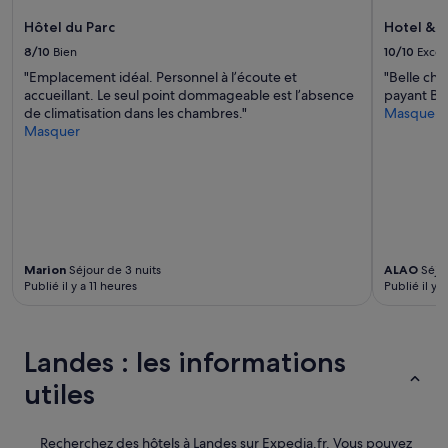
Hôtel du Parc
Hotel & 
8/10
Bien
10/10
Excel
"Emplacement idéal. Personnel à l’écoute et
"Belle ch
accueillant. Le seul point dommageable est l’absence
payant Bâ
de climatisation dans les chambres."
Masquer
Masquer
Marion
Séjour de 3 nuits
ALAO
Séjou
Publié il y a 11 heures
Publié il y 
Landes : les informations
utiles
Recherchez des hôtels à Landes sur Expedia.fr. Vous pouvez