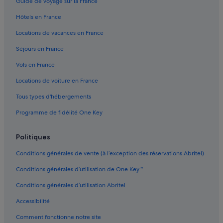
Guide de voyage sur la France
Campet-Et-Lamolère : hôtels
Hôtels en France
Campet-Et-Lamolère : Lodges
Locations de vacances en France
Landes : hôtels Hôtels acceptant les animaux de compagnie
Séjours en France
Landes : hôtels Hôtels avec parking
Vols en France
Landes : hôtels Hôtels avec piscine
Locations de voiture en France
Landes : hôtels Hôtels de plage
Tous types d'hébergements
Landes : hôtels Hôtels-boutiques
Programme de fidélité One Key
Landes : hôtels Hôtels LGBTQIA+ friendly
Landes : hôtels Hôtels avec parc aquatique
Politiques
Landes : hôtels Hôtels avec restaurant
Conditions générales de vente (à l’exception des réservations Abritel)
Landes : hôtels Hôtels romantiques
Conditions générales d’utilisation de One Key™
Landes : hôtels Hôtels avec spa
Conditions générales d’utilisation Abritel
Landes : hôtels Hôtels avec vue sur l’océan
Accessibilité
Landes : hôtels Hôtels avec bains à remous
Comment fonctionne notre site
Landes : hôtels Hôtels pas chers