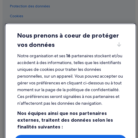
Landes : hôtels
Protection des données
Gare de Mont-de-Marsan : hôtels à proximité
Cookies
Haut-Mauco : hôtels
Conditions générales d'utilisation
Mont-De-Marsan : hôtels à proximité
Nous prenons à coeur de protéger
Mentions légales / Nous contacter
Landes : Agrotourisme
vos données
Directives de contenu et signalement de contenus
Landes : Appart’hôtels
Notre organisation et ses
16
partenaires stockent et/ou
Aide
Landes : Auberges de jeunesse
accèdent à des informations, telles que les identifiants
uniques de cookies pour traiter les données
Landes : Cabanes dans les arbres
Assistance
personnelles, sur un appareil. Vous pouvez accepter ou
Landes : Chambres d’hôtes
Annuler votre vol
gérer vos préférences en cliquant ci-dessous ou à tout
Landes : Châteaux
moment sur la page de la politique de confidentialité.
Annuler une réservation d'hôtel ou de location de vacances
Ces préférences seront signalées à nos partenaires et
Landes : Maison d’hôtes
Délais de remboursement
n’affecteront pas les données de navigation.
Landes : Lodges
Utiliser un bon de réduction Expedia
Nos équipes ainsi que nos partenaires
Landes : Maisons de campagne
externes, traitent des données selon les
Documents de voyage internationaux
finalités suivantes :
Landes : Maisons de ville
Landes : Palaces
Utiliser des données de géolocalisation précises. Analyser