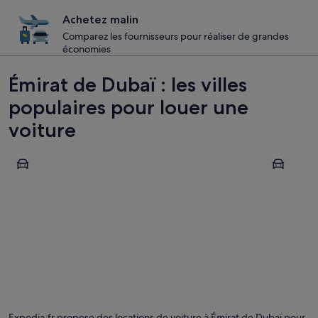
Achetez malin
Comparez les fournisseurs pour réaliser de grandes
économies
Émirat de Dubaï : les villes
populaires pour louer une
voiture
Dubaï
Hatta
Dubaï
Hatta
Expedia.fr propose des locations de voiture à Émirat de Dubaï pour