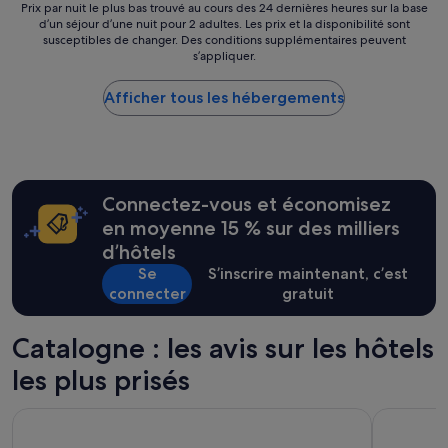
o
e
Prix
p
Prix par nuit le plus bas trouvé au cours des 24 dernières heures sur la base
r
c
d’un séjour d’une nuit pour 2 adultes. Les prix et la disponibilité sont
par
r
e
susceptibles de changer. Des conditions supplémentaires peuvent
t
nuit
e
p
s’appliquer.
s
le
s
e
,
plus
s
u
s
Afficher tous les hébergements
bas
i
d
a
trouvé
o
e
n
au
n
t
s
cours
d
o
p
des
’
u
l
24 dernières
e
r
Connectez-vous et économisez
u
heures
a
i
s
sur
u
en moyenne 15 % sur des milliers
s
.
la
d
d’hôtels
t
S
base
a
e
Se
S’inscrire maintenant, c’est
e
d’un
n
L
connecter
gratuit
r
séjour
s
e
v
d’une
s
p
i
nuit
a
Catalogne : les avis sur les hôtels
e
e
pour
l
r
t
2 adultes.
l
les plus prisés
s
t
Les
e
o
e
prix
d
Lamaro Hotel Barcelona 5★ | Preferred Hotels & Resorts | Li
Hotel Barc
n
s
et
’
n
u
la
e