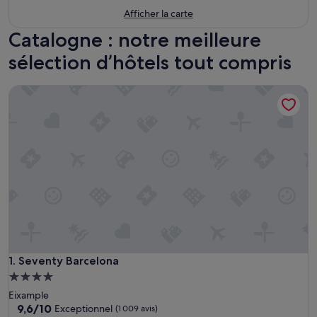
Afficher la carte
Catalogne : notre meilleure
sélection d’hôtels tout compris
Seventy Barcelona
Seventy Barcelona
1. Seventy Barcelona
Hébergement
4.0 étoiles
Eixample
9.6
9,6/10
Exceptionnel
(1 009 avis)