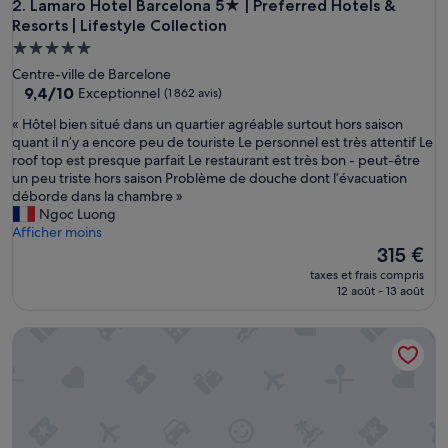
e
Lamaro Hotel Barcelona 5★ | Preferred Hotels & Resorts | Li
2. Lamaro Hotel Barcelona 5★ | Preferred Hotels &
l
Resorts | Lifestyle Collection
l
Hébergement
e
5.0 étoiles
Centre-ville de Barcelone
a
9.4
9,4/10
m
Exceptionnel
(1 862 avis)
sur
b
«
« Hôtel bien situé dans un quartier agréable surtout hors saison
10,
i
H
quant il n’y a encore peu de touriste Le personnel est très attentif Le
Exceptionnel,
a
ô
roof top est presque parfait Le restaurant est très bon - peut-être
(1 862 avis)
n
t
un peu triste hors saison Problème de douche dont l’évacuation
c
e
déborde dans la chambre »
e
l
Ngoc Luong
a
b
Afficher moins
v
i
Le
315 €
e
e
nouveau
c
taxes et frais compris
n
prix
p
12 août - 13 août
s
est
e
i
de
r
The One Barcelona GL
t
315 €
s
u
o
é
n
d
n
a
e
n
l
s