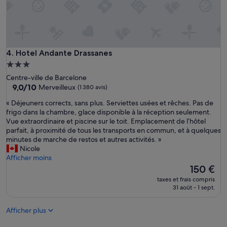
t
n
h
t
o
S
r
e
s
u
s
l
Hotel Andante Drassanes
4. Hotel Andante Drassanes
a
p
i
Hébergement
e
s
3.0 étoiles
t
Centre-ville de Barcelone
o
i
9.0
9,0/10
Merveilleux
(1 380 avis)
n
t
sur
q
«
« Déjeuners corrects, sans plus. Serviettes usées et rêches. Pas de
b
10,
u
D
frigo dans la chambre, glace disponible à la réception seulement.
é
Merveilleux,
a
é
Vue extraordinaire et piscine sur le toit. Emplacement de l’hôtel
m
(1 380 avis)
n
j
parfait, à proximité de tous les transports en commun, et à quelques
o
t
e
minutes de marche de restos et autres activités. »
l
i
u
Nicole
t
l
n
Afficher moins
r
n
e
Le
è
150 €
’
r
nouveau
s
taxes et frais compris
y
s
prix
p
31 août - 1 sept.
a
c
est
e
e
o
de
u
n
Afficher plus
r
150 €
d
c
r
e