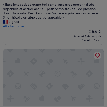
sur
«
« Excellent petit déjeuner belle ambiance avec personnel très
10,
E
disponible et accueillant Seul petit bémol très peu de pression
Exceptionnel,
x
d’eau dans salle d’eau ( étions au 6 eme étage) et eau juste tiède
(1 009 avis)
c
Sinon hôtel bien situé quartier agréable »
e
Agnes
l
Afficher moins
l
Le
255 €
e
nouveau
taxes et frais compris
n
prix
16 août - 17 août
t
est
p
de
Lamaro Hotel Barcelona 5★ | Preferred Hotels & Resorts | Li
e
255 €
t
i
t
d
é
j
e
u
n
e
r
b