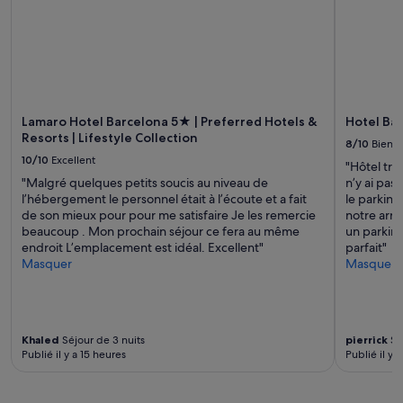
e
s
disponibilité
a
l
é
sont
u
e
e
susceptibles
(
s
s
de
é
t
e
changer.
t
t
t
Des
i
r
r
conditions
o
è
ê
Lamaro Hotel Barcelona 5★ | Preferred Hotels &
Hotel Bar
supplémentaires
n
s
c
Resorts | Lifestyle Collection
peuvent
s
8/10
Bien
a
h
s’appliquer.
a
10/10
Excellent
t
"Hôtel trè
e
u
t
"Malgré quelques petits soucis au niveau de
n’y ai pas
s
6
e
l’hébergement le personnel était à l’écoute et a fait
le parking
.
e
n
de son mieux pour pour me satisfaire Je les remercie
notre arri
P
m
t
beaucoup . Mon prochain séjour ce fera au même
un parking
a
e
i
endroit L’emplacement est idéal. Excellent"
parfait"
s
é
f
Masquer
Masquer
d
t
L
e
a
e
f
g
r
r
e
o
i
)
Khaled
Séjour de 3 nuits
pierrick
Séj
o
g
e
Publié il y a 15 heures
Publié il y a
f
o
t
t
d
e
o
a
a