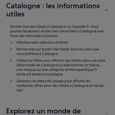
p
n
u
Catalogne : les informations
e
s
j
s
l
utiles
u
t
a
s
p
c
t
r
h
e
Recherchez des hôtels à Catalogne sur Expedia.fr. Vous
e
a
t
pouvez facilement rechercher votre hôtel à Catalogne avec
s
m
i
l'une des méthodes suivantes :
q
b
è
Affichez notre sélection d'hôtels
u
r
d
e
e
Recherchez sur le plan des hôtels dans les coins que
e
p
,
vous préférez à Catalogne
S
a
g
i
Utilisez les filtres pour afficher des hôtels dans une zone
r
l
n
déterminée de Catalogne ou sélectionnez un thème,
f
a
o
une marque ou une catégorie d'hôtel spécifique (1
a
c
n
étoile à 5 étoiles) à Catalogne
i
e
h
t
Saisissez vos dates de voyage pour afficher les
d
ô
L
meilleures offres pour des hôtels à Catalogne en temps
i
t
e
réel
s
e
r
p
l
e
o
b
s
n
i
t
i
Explorez un monde de
e
a
b
n