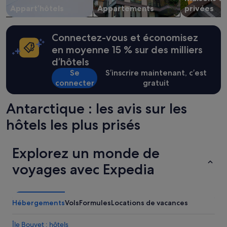
Appart’hôtels
Appartements
privées
Connectez-vous et économisez
en moyenne 15 % sur des milliers
d’hôtels
Se
S’inscrire maintenant, c’est
connecter
gratuit
Antarctique : les avis sur les
hôtels les plus prisés
Explorez un monde de
voyages avec Expedia
Hébergements
Vols
Formules
Locations de vacances
Île Bouvet : hôtels