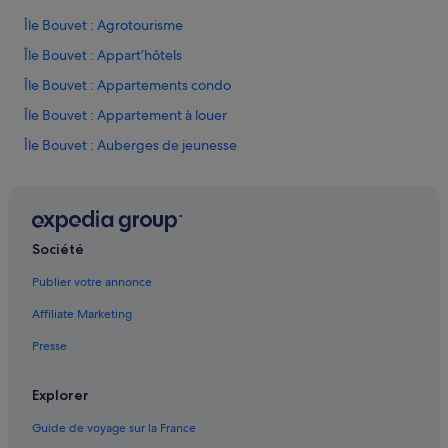
Île Bouvet : Agrotourisme
Île Bouvet : Appart’hôtels
Île Bouvet : Appartements condo
Île Bouvet : Appartement à louer
Île Bouvet : Auberges de jeunesse
Île Bouvet : Auberges
Île Bouvet : Bateaux de croisière
Île Bouvet : Cabanes dans les arbres
Société
Île Bouvet : Cabanes
Publier votre annonce
Île Bouvet : Chalets
Affiliate Marketing
Île Bouvet : hôtels
Presse
Île Bouvet : Locations de vacances privées
Île Bouvet : Lodges
Explorer
Île Bouvet : Maisons de campagne
Guide de voyage sur la France
Île Bouvet : Pousadas