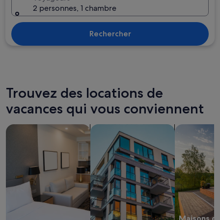
2 personnes, 1 chambre
Rechercher
Trouvez des locations de
vacances qui vous conviennent
Rechercher des appart’hôtels
Rechercher des appartements
Rechercher d
Maisons d