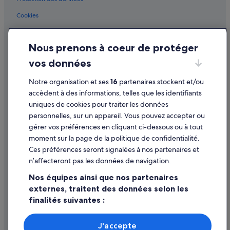
Cookies
Conditions générales d'utilisation
Nous prenons à coeur de protéger
Mentions légales / Nous contacter
vos données
Directives de contenu et signalement de contenus
Notre organisation et ses
16
partenaires stockent et/ou
Aide
accèdent à des informations, telles que les identifiants
uniques de cookies pour traiter les données
Assistance
personnelles, sur un appareil. Vous pouvez accepter ou
Annuler votre vol
gérer vos préférences en cliquant ci-dessous ou à tout
moment sur la page de la politique de confidentialité.
Annuler une réservation d'hôtel ou de location de vacances
Ces préférences seront signalées à nos partenaires et
Délais de remboursement
n’affecteront pas les données de navigation.
Utiliser un bon de réduction Expedia
Nos équipes ainsi que nos partenaires
externes, traitent des données selon les
Documents de voyage internationaux
finalités suivantes :
Utiliser des données de géolocalisation précises. Analyser
activement les caractéristiques de l’appareil pour
J'accepte