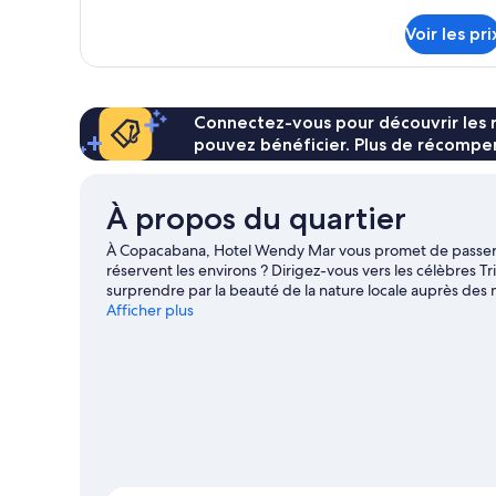
de
Quadruple
détails
Voir les pri
Confort
sur
le
type
de
chambre
Connectez-vous pour découvrir les 
Chambre
pouvez bénéficier. Plus de récompen
Quadruple
Confort
À propos du quartier
À Copacabana, Hotel Wendy Mar vous promet de passer u
réservent les environs ? Dirigez-vous vers les célèbres Tri
surprendre par la beauté de la nature locale auprès des m
Consultez notre guide de voyage sur Copacabana
Afficher plus