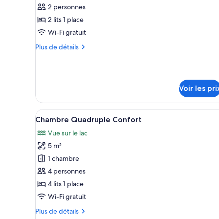
pour
2 personnes
ce
2 lits 1 place
type
Wi-Fi gratuit
de
Plus
Plus de détails
chambre :
de
Chambre
détails
sur
Confort
le
avec
Voir les pri
type
lits
de
jumeaux
chambre
Afficher
Une chambre avec un lit, une té
Chambre
6
Chambre Quadruple Confort
toutes
Confort
Vue sur le lac
avec
les
lits
5 m²
photos
jumeaux
pour
1 chambre
ce
4 personnes
type
4 lits 1 place
de
Wi-Fi gratuit
chambre :
Plus
Plus de détails
Chambre