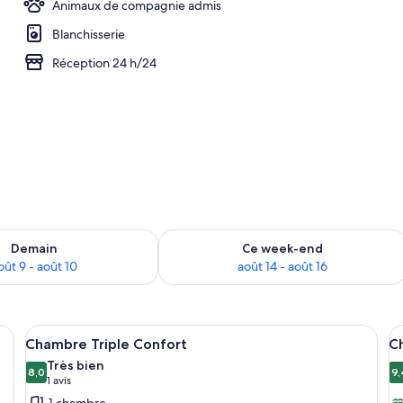
Animaux de compagnie admis
Blanchisserie
Réception 24 h/24
sponibilité pour demain août 9 - août 10
Vérifier la disponibilité pour ce week
Demain
Ce week-end
oût 9 - août 10
août 14 - août 16
n tableau au mur et une grande fenêtre donnant sur des arbres.
Afficher
Une chambre d’hôtel avec deux lits, un
A
7
Chambre Triple Confort
C
toutes
t
Très bien
les
8,0
le
9,
8,0 sur 10
9
(1 avis)
1 avis
photos
p
1 chambre