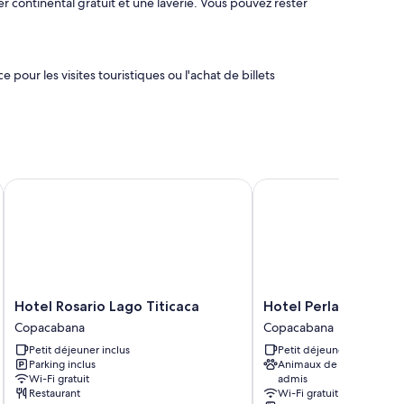
ontinental gratuit et une laverie. Vous pouvez rester
pour les visites touristiques ou l'achat de billets
d'atouts confort comme un espace de travail pour
mbre desquels l'accès Wi-Fi à Internet gratuit et de l'eau
Hotel Rosario Lago Titicaca
Hotel Perla del Lago
dien
Hotel
Hotel
Hotel Rosario Lago Titicaca
Hotel Perla del Lago
Rosario
Perla
Copacabana
Copacabana
Lago
del
Petit déjeuner inclus
Petit déjeuner inclus
Titicaca
Lago
Parking inclus
Animaux de compagnie
Copacabana
Copacabana
Wi-Fi gratuit
admis
Restaurant
Wi-Fi gratuit