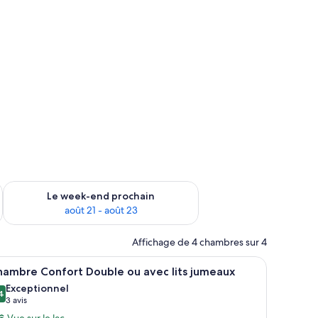
-end août 14 - août 16
Vérifier la disponibilité pour le week-end prochain août 21 - 
Le week-end prochain
août 21 - août 23
Affichage de 4 chambres sur 4
e petite table et un tableau au mur.
fficher
Une chambre d’hôtel avec un grand lit, deux or
6
hambre Confort Double ou avec lits jumeaux
outes
Exceptionnel
s
4
,4 sur 10
(3 avis)
3 avis
hotos
Vue sur le lac