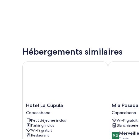
Hébergements similaires
Hotel La Cúpula
Mia Posada 
Hotel
Mia
Hotel La Cúpula
Mia Posada
La
Posada
Copacabana
Copacabana
Cúpula
Copacabana
Petit déjeuner inclus
Wi-Fi gratuit
Copacabana
Copacabana
Parking inclus
Blanchisserie
Wi-Fi gratuit
9.0
Merveill
Restaurant
9,0
sur
11 avis