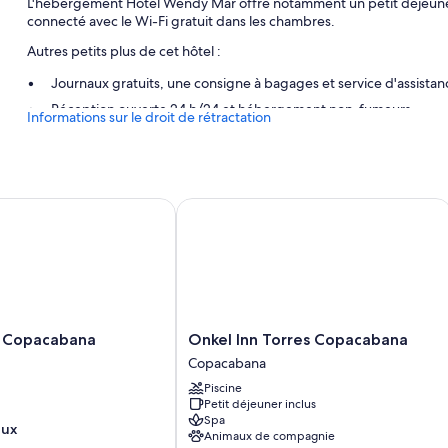
L'hébergement Hotel Wendy Mar offre notamment un petit déjeuner c
connecté avec le Wi-Fi gratuit dans les chambres.
Autres petits plus de cet hôtel :
Journaux gratuits, une consigne à bagages et service d'assistance 
Réception ouverte 24 h/24 et hébergement non-fumeurs
Informations sur le droit de rétractation
Caractéristiques des chambres
Toutes les chambres de l'hébergement Hotel Wendy Mar disposent 
ordinateur portable, en plus d'autres services et équipements, au no
Copacabana
Onkel Inn Torres Copacabana
minérale (offerte).
Autres équipements présents dans toutes les chambres :
Douche et shampoing
Garde-robe ou placard, chauffage et service de ménage quoti
Onkel
 Copacabana
Onkel Inn Torres Copacabana
Inn
Copacabana
Torres
Piscine
Copacabana
Petit déjeuner inclus
Copacabana
Spa
eux
Animaux de compagnie