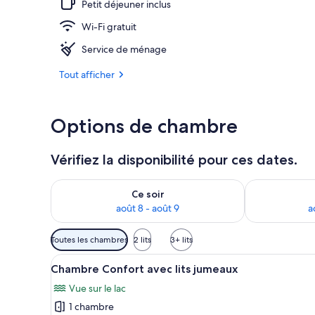
Petit déjeuner inclus
Wi-Fi gratuit
Plage
Service de ménage
Tout afficher
Options de chambre
Vérifiez la disponibilité pour ces dates.
Vérifier la disponibilité pour ce soir août 8 - août 9
Vérifier la di
Ce soir
août 8 - août 9
a
Filtres
Toutes les chambres
2 lits
3+ lits
disponibles
Afficher
Une chambre avec deux lits, u
pour
8
Chambre Confort avec lits jumeaux
toutes
les
Vue sur le lac
les
chambres
1 chambre
photos