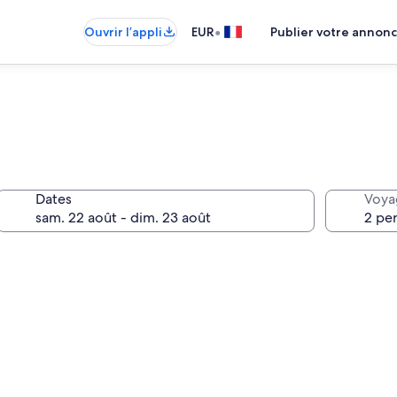
•
Ouvrir l’appli
EUR
Publier votre annon
Dates
Voya