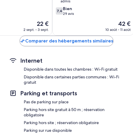
admis
7.4
Bien
7,4
sur
29 avis
10,
Le
Le
22 €
42 €
Bien,
nouveau
nouvea
29 avis
2 sept. - 3 sept.
10 août - 11 août
prix
prix
est
est
Comparer des hébergements similaires
de
de
22 €
42 €
Internet
Disponible dans toutes les chambres : Wi-Fi gratuit
Disponible dans certaines parties communes : Wi-Fi
gratuit
Parking et transports
Pas de parking sur place
Parking hors site gratuit à 50 m ; réservation
obligatoire
Parking hors site ; réservation obligatoire
Parking sur rue disponible