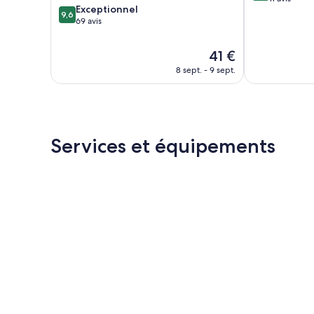
9.6
Exceptionnel
10,
9,6
sur
69 avis
Merveilleux,
10,
11 avis
Exceptionnel,
Le
41 €
69 avis
nouveau
8 sept. - 9 sept.
prix
est
de
41 €
Services et équipements