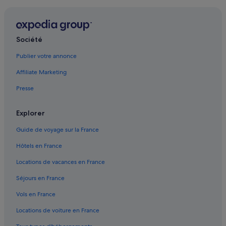
Akçay : Motels
Akçay : Complexes hôteliers
Altinoluk : hôtels Hôtels de luxe
Société
Altinoluk : hôtels Hôtels d’aventure
Publier votre annonce
Altinoluk : hôtels Hôtels tout compris
Affiliate Marketing
Altinoluk : hôtels
Presse
Altinoluk : Ranchs
Ayvalik : Appart’hôtels
Explorer
Ayvalik : Auberges de jeunesse
Guide de voyage sur la France
Ayvalik : Auberges
Hôtels en France
Ayvalik : Chambres d’hôtes
Locations de vacances en France
Ayvalik : Maison d’hôtes
Séjours en France
Ayvalik : hôtels Hôtels avec bar
Vols en France
Ayvalik : hôtels Hôtels avec parking
Locations de voiture en France
Ayvalik : hôtels Hôtels avec piscine