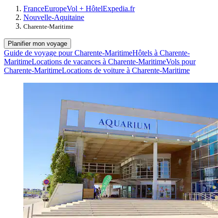
France
Europe
Vol + Hôtel
Expedia.fr
Nouvelle-Aquitaine
Charente-Maritime
Planifier mon voyage
Guide de voyage pour Charente-Maritime
Hôtels à Charente-
Maritime
Locations de vacances à Charente-Maritime
Vols pour
Charente-Maritime
Locations de voiture à Charente-Maritime