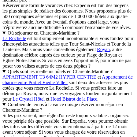
Réserver une formule vacances chez Expedia est l'un des moyens
les plus simples de réaliser des économies. Nous proposons plus de
500 compagnies aériennes et plus de 1 000 000 hôtels aux quatre
coins du monde. Avec un éventail d'options aussi large, vous
n'éprouverez aucune difficulté à composer l'escapade de vos rêves.
Où séjourner en Charente-Maritime ?
La Rochelle
est tout simplement incontournable si vous fondez pour
d'incroyables attractions telles que Tour Saint-Nicolas et Tour de la
Lanterne. Mais nous vous conseillons également
Royan
, autre
destination célèbre auprès des curieux pour Plage de Royan et
Église Notre-Dame. Si vous en avez l'opportunité, pourquoi ne pas
poser vos valises auprès de ces deux pépites ?
Quels sont les meilleurs hôtels en Charente-Maritime ?
APPARTEMENT T3 64M2 HYPER CENTRE
et
Appartement de
charme entre Port et Vieille Ville .
sont deux des adresses les plus
cotées que vous réserve La Rochelle. Si vous préférez faire un
détour par Royan, notez que les voyageurs fondent majoritairement
pour
Le Crystal Hôtel
et
Hotel Bistrot de la Place
.
Combien de temps à l'avance dois-je réserver mon séjour en
Charente-Maritime ?
Si les prix varient, une règle d'or reste toujours valable : organisez
votre périple dès que possible. Sur Expedia, vous pourrez obtenir
des infos sur les différents vols internationaux à partir de 12 mois
avant votre séjour. Si vous vous chargez de votre réservation en