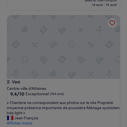
taxes et frais compris
e
prix
14 août - 15 août
m
est
e
de
Vasi
n
75 €
t
r
e
c
e
n
t
.
C
h
a
m
Vasi
2. Vasi
b
Centre-ville d'Athènes
r
9.4
9,4/10
Exceptionnel
(764 avis)
e
sur
s
«
« Chambre ne correspondant aux photos sur le site Propreté
10,
a
C
moyenne présence importante de poussière Ménage quotidien
Exceptionnel,
v
h
trés light »
(764 avis)
e
a
Jean François
c
m
Afficher moins
k