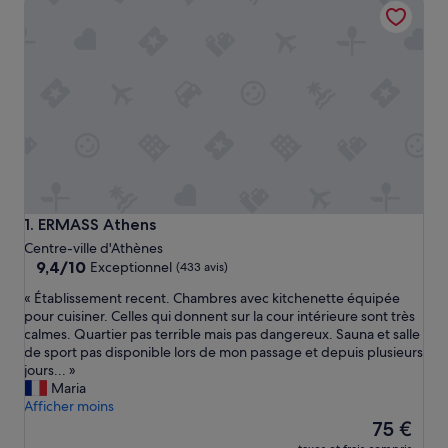
ERMASS Athens
1. ERMASS Athens
Centre-ville d'Athènes
9.4
9,4/10
Exceptionnel
(433 avis)
sur
«
« Établissement recent. Chambres avec kitchenette équipée
10,
É
pour cuisiner. Celles qui donnent sur la cour intérieure sont très
Exceptionnel,
t
calmes. Quartier pas terrible mais pas dangereux. Sauna et salle
(433 avis)
a
de sport pas disponible lors de mon passage et depuis plusieurs
b
jours... »
l
Maria
i
Afficher moins
s
Le
75 €
s
nouveau