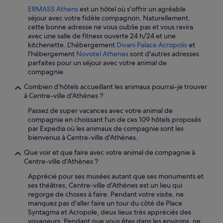
m
i
ERMASS Athens
est un hôtel où s'offrir un agréable
a
g
séjour avec votre fidèle compagnon. Naturellement,
i
h
cette bonne adresse ne vous oublie pas et vous ravira
s
t
avec une salle de fitness ouverte 24 h/24 et une
p
»
kitchenette. L'hébergement
Divani Palace Acropolis
et
a
l'hébergement
Novotel Athenes
sont d'autres adresses
s
parfaites pour un séjour avec votre animal de
d
compagnie.
a
n
Combien d'hôtels accueillant les animaux pourrai-je trouver
g
à Centre-ville d'Athènes ?
e
r
Passez de super vacances avec votre animal de
e
compagnie en choissant l'un de ces 109 hôtels proposés
u
par Expedia où les animaux de compagnie sont les
x
bienvenus à Centre-ville d'Athènes.
.
Que voir et que faire avec votre animal de compagnie à
S
Centre-ville d'Athènes ?
a
u
Apprécié pour ses musées autant que ses monuments et
n
ses théâtres, Centre-ville d'Athènes est un lieu qui
a
regorge de choses à faire. Pendant votre visite, ne
e
manquez pas d'aller faire un tour du côté de Place
t
Syntagma et Acropole, deux lieux très appréciés des
s
voyageurs. Pendant que vous êtes dans les environs, ne