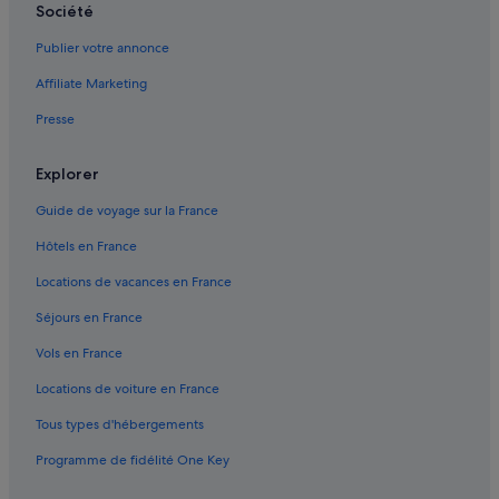
o
Société
r
Athènes : Bateaux de croisière
s
Publier votre annonce
Athènes : Cabanes dans les arbres
d
Affiliate Marketing
e
Athènes : Maison d’hôtes
m
Presse
o
Athènes : Hôtels capsule
n
Athènes : hôtels Hôtels avec piscine
p
Explorer
a
Athènes : hôtels Hôtels de plage
s
Guide de voyage sur la France
s
Athènes : hôtels Hôtels avec casino
Hôtels en France
a
Athènes : hôtels Hôtels-boutiques
g
Locations de vacances en France
e
Athènes : hôtels Hôtels romantiques
e
Séjours en France
t
Athènes : hôtels Hôtels tout compris
d
Vols en France
Athènes : hôtels Hôtels avec bains à remous
e
p
Locations de voiture en France
Athènes : hôtels
u
Tous types d'hébergements
i
Athènes : Maisons de campagne
s
Programme de fidélité One Key
Athènes : Maisons de ville
p
l
Athènes : Palaces