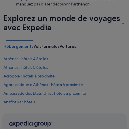
a
manquez pas d'aller découvrir Parthénon.
l
l
Explorez un monde de voyages
e
d
avec Expedia
e
s
p
o
Hébergements
Vols
Formules
Voitures
r
t
p
Athènes : hôtels 4 étoiles
a
Athènes : hôtels 5 étoiles
s
d
Acropole : hôtels à proximité
i
s
Agora antique d'Athènes : hôtels à proximité
p
Ambassade des États-Unis : hôtels à proximité
o
n
Anafiotika : hôtels
i
b
Aréopage : hôtels à proximité
l
Athènes : Appart’hôtels
e
l
Athènes : Auberges de jeunesse