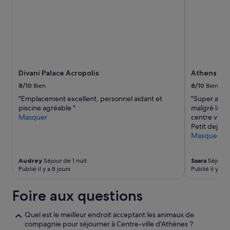
a
e
s
nuit
o
l
v
i
pour
n
m
e
è
2 adultes.
n
e
u
r
Les
e
s
.
e
prix
l
.
»
M
et
t
Q
é
la
r
u
n
disponibilité
Divani Palace Acropolis
Athens Stu
è
a
a
sont
s
r
8/10
Bien
8/10
Bien
g
susceptibles
g
t
e
de
"Emplacement excellent, personnel aidant et
"Super accue
e
i
q
changer.
piscine agréable "
malgré la ba
n
e
u
Des
Masquer
centre ville.
t
r
o
conditions
Petit dej sy
i
p
t
supplémentaires
Masquer
l
a
i
peuvent
.
s
d
s’appliquer.
»
t
Audrey
Séjour de 1 nuit
Saara
Séjour d
i
e
Publié il y a 8 jours
Publié il y a 3
e
r
n
r
t
Foire aux questions
i
r
b
é
l
Quel est le meilleur endroit acceptant les animaux de
s
e
compagnie pour séjourner à Centre-ville d'Athènes ?
l