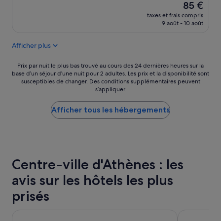
a
e
Le
85 €
e
a
u
p
nouveau
taxes et frais compris
u
c
r
r
prix
9 août - 10 août
s
o
a
é
est
e
u
i
s
de
e
r
Afficher plus
s
e
85 €
t
i
a
n
t
n
i
c
Prix
Prix par nuit le plus bas trouvé au cours des 24 dernières heures sur la
r
t
m
base d’un séjour d’une nuit pour 2 adultes. Les prix et la disponibilité sont
e
par
è
é
susceptibles de changer. Des conditions supplémentaires peuvent
é
i
nuit
s
r
s’appliquer.
a
m
le
p
i
v
p
plus
r
e
o
Afficher tous les hébergements
o
bas
o
u
i
r
trouvé
p
r
r
t
au
r
e
u
a
cours
e
s
n
n
des
,
o
s
t
24 dernières
e
n
Centre-ville d'Athènes : les
è
e
heures
t
t
c
d
sur
u
avis sur les hôtels les plus
t
h
e
la
n
r
e
p
base
prisés
p
è
-
o
d’un
e
s
c
u
séjour
r
c
Divani Palace Acropolis
Athens Stud
h
s
d’une
s