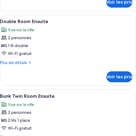
Voir les prix
sur
Single
le
Room
type
Afficher
Une chambre d’hôtel de taille réduite,
Ensuite
5
de
Double Room Ensuite
toutes
chambre
Vue sur la ville
Single
les
Room
2 personnes
photos
Ensuite
pour
1 lit double
ce
Wi-Fi gratuit
type
Plus
Plus de détails
de
de
chambre :
détails
Voir les prix
sur
Double
le
Room
type
Afficher
Une chambre avec un lit superposé, une
Ensuite
5
de
Bunk Twin Room Ensuite
toutes
chambre
Vue sur la ville
Double
les
Room
2 personnes
photos
Ensuite
pour
2 lits 1 place
ce
Wi-Fi gratuit
type