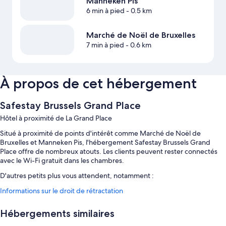
Manneken Pis
6 min à pied
- 0.5 km
Marché de Noël de Bruxelles
7 min à pied
- 0.6 km
À propos de cet hébergement
Safestay Brussels Grand Place
Hôtel à proximité de La Grand Place
Situé à proximité de points d'intérêt comme Marché de Noël de
Bruxelles et Manneken Pis, l'hébergement Safestay Brussels Grand
Place offre de nombreux atouts. Les clients peuvent rester connectés
avec le Wi-Fi gratuit dans les chambres.
D'autres petits plus vous attendent, notamment :
Informations sur le droit de rétractation
Petit déjeuner buffet (en supplément), service de départ express et
service d'arrivée express
Hébergements similaires
Une consigne à bagages, service d'assistance pour les visites
touristiques ou l'achat de billets et ascenseur