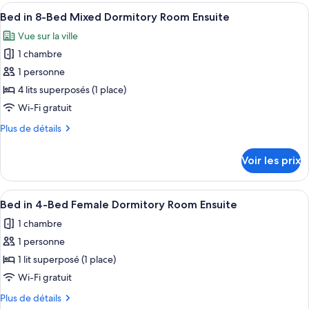
type
Afficher
Une chambre de dortoir avec des lits 
Bed
6
de
Bed in 8-Bed Mixed Dormitory Room Ensuite
toutes
Mixed
chambre
Vue sur la ville
Bed
les
Dorm
in
1 chambre
photos
Ensuite
10-
pour
1 personne
Bed
ce
Mixed
4 lits superposés (1 place)
Dorm
type
Wi-Fi gratuit
Ensuite
de
Plus
Plus de détails
chambre :
de
Bed
détails
Voir les prix
sur
in
le
8-
type
Afficher
Lits superposés avec une structure en m
Bed
9
de
Bed in 4-Bed Female Dormitory Room Ensuite
toutes
Mixed
chambre
1 chambre
Bed
les
Dormitory
in
1 personne
photos
Room
8-
pour
1 lit superposé (1 place)
Ensuite
Bed
ce
Mixed
Wi-Fi gratuit
Dormitory
type
Plus
Plus de détails
Room
de