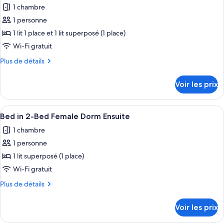
chambre
Bed
1 chambre
Bed
les
Male
in
1 personne
photos
Dorm
4-
pour
1 lit 1 place et 1 lit superposé (1 place)
Ensuite
Bed
ce
Male
Wi-Fi gratuit
Dorm
type
Plus
Plus de détails
Ensuite
de
de
chambre :
détails
Voir les prix
sur
Bed
le
in
type
Afficher
Une chambre avec un lit superposé, une
3-
4
de
Bed in 2-Bed Female Dorm Ensuite
toutes
chambre
Bed
1 chambre
Bed
les
Female
in
1 personne
photos
Dorm
3-
pour
1 lit superposé (1 place)
Ensuite
Bed
ce
Female
Wi-Fi gratuit
Dorm
type
Plus
Plus de détails
Ensuite
de
de
chambre :
détails
Voir les prix
sur
Bed
le