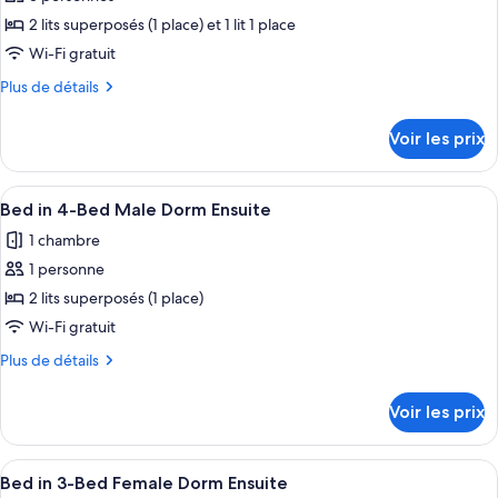
2 lits superposés (1 place) et 1 lit 1 place
Wi-Fi gratuit
Plus
Plus de détails
de
détails
Voir les prix
sur
le
type
Afficher
Lits superposés avec une structure en m
9
de
Bed in 4-Bed Male Dorm Ensuite
toutes
chambre
1 chambre
5-
les
Bed
1 personne
photos
Private
pour
2 lits superposés (1 place)
Room
ce
Ensuite
Wi-Fi gratuit
type
Plus
Plus de détails
de
de
chambre :
détails
Voir les prix
sur
Bed
le
in
type
Afficher
Une chambre avec un lit superposé, une
4-
5
de
Bed in 3-Bed Female Dorm Ensuite
toutes