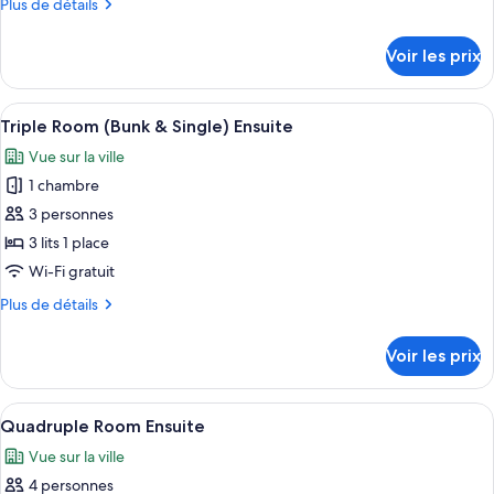
Plus
Plus de détails
de
de
chambre :
détails
Voir les prix
sur
Bunk
le
Twin
type
Afficher
Une chambre avec un lit superposé, une
Room
4
de
Triple Room (Bunk & Single) Ensuite
toutes
chambre
Ensuite
Vue sur la ville
Bunk
les
Twin
1 chambre
photos
Room
pour
3 personnes
Ensuite
ce
3 lits 1 place
type
Wi-Fi gratuit
de
Plus
Plus de détails
chambre :
de
Triple
détails
Voir les prix
sur
Room
le
(Bunk
type
Afficher
Lits superposés avec une structure en m
&
11
de
Quadruple Room Ensuite
toutes
Single)
chambre
Vue sur la ville
Triple
les
Ensuite
Room
4 personnes
photos