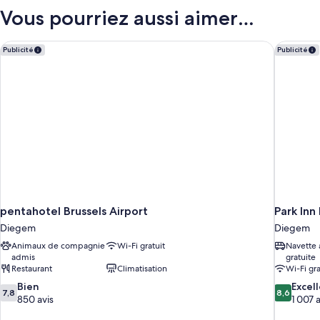
in
type
Vous pourriez aussi aimer…
2-
de
chambre
Bed
Bed
pentahotel Brussels Airport
Park Inn 
Female
Publicité
Publicité
in
Dorm
2-
Ensuite
Bed
Female
Dorm
Ensuite
pentahotel Brussels Airport
Park Inn
Diegem
Diegem
Animaux de compagnie
Wi-Fi gratuit
Navette 
admis
gratuite
Restaurant
Climatisation
Wi-Fi gra
7.8
8.6
Bien
Excel
7,8
8,6
sur
sur
850 avis
1 007 a
10,
10,