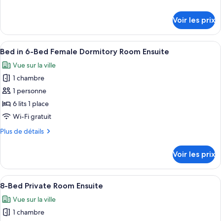
chambre :
de
Triple
détails
Voir les prix
sur
Room
le
(Single
type
Afficher
Une chambre avec un lit superposé, un
over
4
de
Bed in 6-Bed Female Dormitory Room Ensuite
toutes
Double)
chambre
Vue sur la ville
Triple
les
Ensuite
Room
1 chambre
photos
(Single
pour
1 personne
over
ce
Double)
6 lits 1 place
Ensuite
type
Wi-Fi gratuit
de
Plus
Plus de détails
chambre :
de
Bed
détails
Voir les prix
sur
in
le
6-
type
Afficher
Lits superposés avec une structure en m
Bed
6
de
8-Bed Private Room Ensuite
toutes
Female
chambre
Vue sur la ville
Bed
les
Dormitory
in
1 chambre
photos
Room
6-