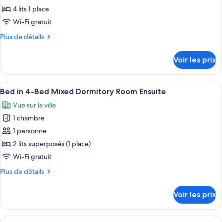
(Bunk
pour
4 lits 1 place
&
ce
Single)
Wi-Fi gratuit
Ensuite
type
Plus
Plus de détails
de
de
chambre :
détails
Voir les prix
sur
Quadruple
le
Room
type
Afficher
Lits superposés avec une structure en m
Ensuite
9
de
Bed in 4-Bed Mixed Dormitory Room Ensuite
toutes
chambre
Vue sur la ville
Quadruple
les
Room
1 chambre
photos
Ensuite
pour
1 personne
ce
2 lits superposés (1 place)
type
Wi-Fi gratuit
de
Plus
Plus de détails
chambre :
de
Bed
détails
Voir les prix
sur
in
le
4-
type
Afficher
Une chambre de dortoir avec des lits s