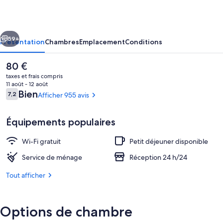
Grand
Place
cédent
Suivant
59+
Présentation
Chambres
Emplacement
Conditions
Le
80 €
prix
taxes et frais compris
actuel
11 août - 12 août
est
Avis
Bien
7,2
Afficher 955 avis
7,2 sur 10
de
voyageurs
80 €.
Équipements populaires
Wi-Fi gratuit
Petit déjeuner disponible
Vue depuis l’hébergement
Service de ménage
Réception 24 h/24
Tout afficher
Options de chambre