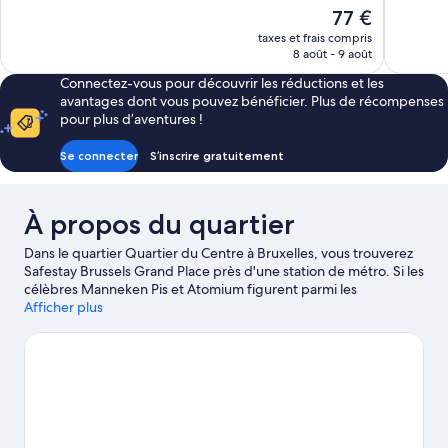
Bien,
Excellent,
Le
77 €
850 avis
1 007 avis
nouveau
taxes et frais compris
prix
8 août - 9 août
est
Connectez-vous pour découvrir les réductions et les
de
avantages dont vous pouvez bénéficier. Plus de récompenses
77 €
pour plus d’aventures !
Se connecter
S’inscrire gratuitement
À propos du quartier
Dans le quartier Quartier du Centre à Bruxelles, vous trouverez
Safestay Brussels Grand Place près d'une station de métro. Si les
célèbres Manneken Pis et Atomium figurent parmi les
immanquables, les voyageurs en mal de shopping se tourneront
Afficher plus
vers les non moins emblématiques Avenue Louise et Marché de
Noël de Bruxelles. Envie de vivre un moment unique lors de
votre séjour ? Consultez l'affiche des fantastiques Stade Roi-
Baudouin et Salle de concert Forest National, et préparez-vous
à vibrer !
Consultez notre guide de voyage sur Bruxelles