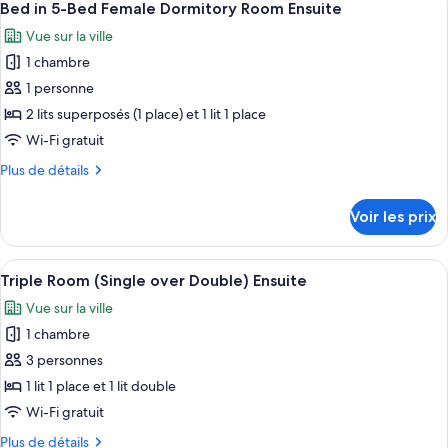
Bed
6
de
Bed in 5-Bed Female Dormitory Room Ensuite
toutes
Mixed
chambre
Vue sur la ville
Bed
les
Dormitory
in
1 chambre
photos
Room
4-
pour
1 personne
Ensuite
Bed
ce
Mixed
2 lits superposés (1 place) et 1 lit 1 place
Dormitory
type
Wi-Fi gratuit
Room
de
Ensuite
Plus
Plus de détails
chambre :
de
Bed
détails
Voir les prix
sur
in
le
5-
type
Afficher
Une petite pièce avec des lits superpos
Bed
6
de
Triple Room (Single over Double) Ensuite
toutes
Female
chambre
Vue sur la ville
Bed
les
Dormitory
in
1 chambre
photos
Room
5-
pour
3 personnes
Ensuite
Bed
ce
Female
1 lit 1 place et 1 lit double
Dormitory
type
Wi-Fi gratuit
Room
de
Ensuite
Plus
Plus de détails