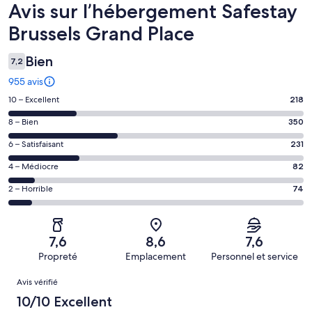
Avis
Avis sur l’hébergement Safestay
Brussels Grand Place
Bien
7,2
955 avis
Note
10 – Excellent
218
des
Note
8 – Bien
350
voyageurs
des
de 10
Note
6 – Satisfaisant
231
voyageurs
(Excellent),
des
de 8
Note
4 – Médiocre
82
d’après 218 avis
voyageurs
(Bien),
des
sur 955.
de 6
Note
2 – Horrible
74
d’après 350 avis
voyageurs
(Satisfaisant),
des
sur 955.
de 4
d’après 231 avis
voyageurs
(Médiocre),
sur 955.
de 2
d’après 82 avis
7,6
8,6
7,6
(Horrible),
sur 955.
Propreté
Emplacement
Personnel et service
d’après 74 avis
Avis
sur 955.
Avis vérifié
10/10 Excellent