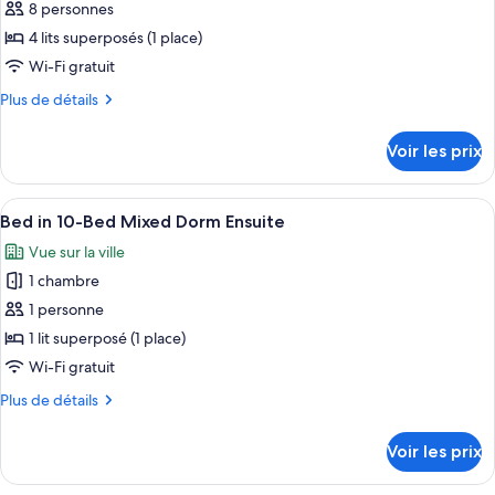
pour
8 personnes
Ensuite
Bed
ce
Female
4 lits superposés (1 place)
Dormitory
type
Wi-Fi gratuit
Room
de
Ensuite
Plus
Plus de détails
chambre :
de
8-
détails
Voir les prix
sur
Bed
le
Private
type
Afficher
Une chambre de dortoir avec des lits s
Room
6
de
Bed in 10-Bed Mixed Dorm Ensuite
toutes
Ensuite
chambre
Vue sur la ville
8-
les
Bed
1 chambre
photos
Private
pour
1 personne
Room
ce
Ensuite
1 lit superposé (1 place)
type
Wi-Fi gratuit
de
Plus
Plus de détails
chambre :
de
Bed
détails
Voir les prix
sur
in
le
10-