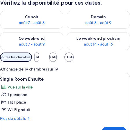
Vérifiez la disponibilité pour ces dates.
Vérifier la disponibilité pour ce soir août 7 - août 8
Vérifier la disponibilité pour 
Ce soir
Demain
août 7 - août 8
août 8 - août 9
Vérifier la disponibilité pour ce week-end août 7 - août 9
Vérifier la disponibilité pour 
Ce week-end
Le week-end prochain
août 7 - août 9
août 14 - août 16
Filtres
Toutes les chambres
1 lit
2 lits
3+ lits
disponibles
pour
Affichage de 19 chambres sur 19
les
Afficher
Une petite chambre moderne, équipée d’
3
Single Room Ensuite
chambres
toutes
Vue sur la ville
les
1 personne
photos
pour
1 lit 1 place
ce
Wi-Fi gratuit
type
Plus
Plus de détails
de
de
chambre :
détails