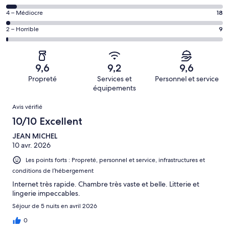
voyageurs
(Excellent),
des
de 8
Note
4 – Médiocre
18
d’après 775 avis
voyageurs
(Bien),
des
sur 1007.
de 6
Note
2 – Horrible
9
d’après 159 avis
voyageurs
(Satisfaisant),
des
sur 1007.
de 4
d’après 46 avis
voyageurs
(Médiocre),
sur 1007.
de 2
d’après 18 avis
9,6
9,2
9,6
(Horrible),
sur 1007.
Propreté
Services et
Personnel et service
d’après 9 avis
équipements
sur 1007.
Avis
Avis vérifié
10/10 Excellent
JEAN MICHEL
10 avr. 2026
Les points forts : Propreté, personnel et service, infrastructures et
conditions de l’hébergement
Internet très rapide. Chambre très vaste et belle. Litterie et
lingerie impeccables.
Séjour de 5 nuits en avril 2026
0