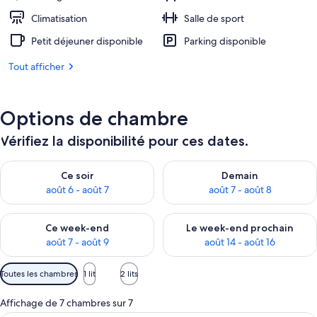
Climatisation
Salle de sport
Petit déjeuner disponible
Parking disponible
Tout afficher
Options de chambre
Vérifiez la disponibilité pour ces dates.
Vérifier la disponibilité pour ce soir août 6 - août 7
Vérifier la disponibilité pour 
Ce soir
Demain
août 6 - août 7
août 7 - août 8
Vérifier la disponibilité pour ce week-end août 7 - août 9
Vérifier la disponibilité pour 
Ce week-end
Le week-end prochain
août 7 - août 9
août 14 - août 16
Filtres
Toutes les chambres
1 lit
2 lits
disponibles
pour
Affichage de 7 chambres sur 7
les