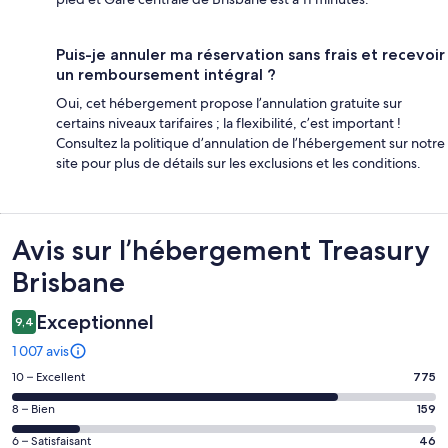
Puis-je annuler ma réservation sans frais et recevoir
un remboursement intégral ?
Oui, cet hébergement propose l’annulation gratuite sur
certains niveaux tarifaires ; la flexibilité, c’est important !
Consultez la politique d’annulation de l’hébergement sur notre
site pour plus de détails sur les exclusions et les conditions.
Avis
Avis sur l’hébergement Treasury
Brisbane
Exceptionnel
9,4
1 007 avis
Note
10 – Excellent
775
des
Note
8 – Bien
159
voyageurs
des
de 10
Note
6 – Satisfaisant
46