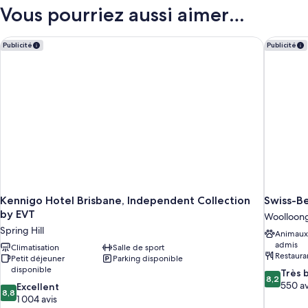
type
Vous pourriez aussi aimer…
de
chambre
Chambre
Kennigo Hotel Brisbane, Independent Collection by EVT
Swiss-Be
Publicité
Publicité
Kennigo Hotel Brisbane, Independent Collection
Swiss-B
by EVT
Woolloon
Spring Hill
Animaux
admis
Climatisation
Salle de sport
Restaura
Petit déjeuner
Parking disponible
disponible
8.2
Très 
8,2
sur
550 av
8.8
Excellent
8,8
10,
sur
1 004 avis