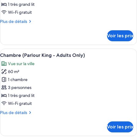
type
1 très grand lit
de
Wi-Fi gratuit
chambre :
Plus
Plus de détails
Suite,
de
1
détails
Voir les prix
très
sur
le
grand
type
Afficher
Une chambre d’hôtel avec un grand lit,
lit
7
de
Chambre (Parlour King - Adults Only)
toutes
chambre
Vue sur la ville
Suite,
les
1
60 m²
photos
très
pour
1 chambre
grand
ce
lit
3 personnes
type
1 très grand lit
de
Wi-Fi gratuit
chambre :
Plus
Plus de détails
Chambre
de
(Parlour
détails
Voir les prix
King
sur
le
-