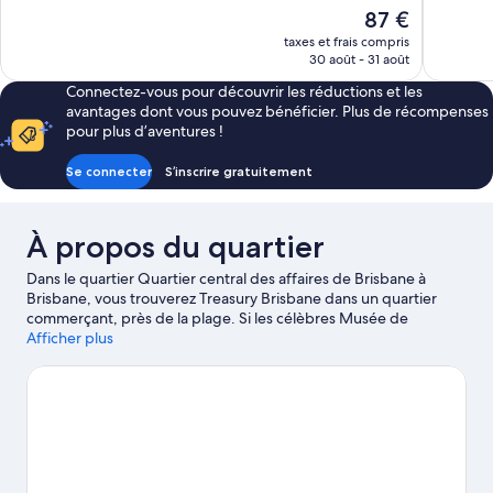
Très
10,
Le
87 €
bien,
Excellent,
nouveau
550 avis
taxes et frais compris
1 004 avis
prix
30 août - 31 août
est
Connectez-vous pour découvrir les réductions et les
de
avantages dont vous pouvez bénéficier. Plus de récompenses
87 €
pour plus d’aventures !
Se connecter
S’inscrire gratuitement
À propos du quartier
Dans le quartier Quartier central des affaires de Brisbane à
Brisbane, vous trouverez Treasury Brisbane dans un quartier
commerçant, près de la plage. Si les célèbres Musée de
Brisbane et Commissariat Store Museum sont des hauts lieux
Afficher plus
culturels, les non moins sympathiques Queensland Performing
Arts Centre et Plage de Streets Beach comptent parmi les
attractions les plus populaires des environs. Pensez également à
ajouter Queen Street Mall et Hôtel de ville de Brisbane à votre
liste de choses à voir.
Consultez notre guide de voyage sur
Brisbane