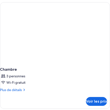
type
Adults
de
Only)
chambre
Chambre
(Parlour
King
-
Adults
Only)
Chambre
3 personnes
Wi-Fi gratuit
Plus
Plus de détails
de
détails
Voir les prix
sur
le