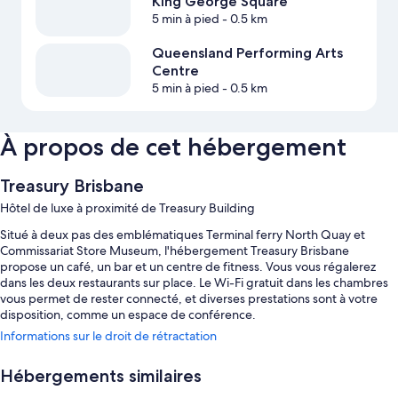
King George Square
5 min à pied
- 0.5 km
Queensland Performing Arts
Centre
5 min à pied
- 0.5 km
À propos de cet hébergement
Treasury Brisbane
Hôtel de luxe à proximité de Treasury Building
Situé à deux pas des emblématiques Terminal ferry North Quay et
Commissariat Store Museum, l'hébergement Treasury Brisbane
propose un café, un bar et un centre de fitness. Vous vous régalerez
dans les deux restaurants sur place. Le Wi-Fi gratuit dans les chambres
vous permet de rester connecté, et diverses prestations sont à votre
disposition, comme un espace de conférence.
Informations sur le droit de rétractation
D'autres petits plus vous attendent, notamment :
Service de location de limousines/berlines, petit déjeuner préparé
Hébergements similaires
sur commande (en supplément) et parking avec voiturier (en