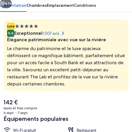
47+
Présentation
Chambres
Emplacement
Conditions
Hébergement
Luxe
5.0 étoiles
Exceptionnel
1 007 avis
9,4
Élégance patrimoniale avec vue sur la rivière
Le charme du patrimoine et le luxe spacieux
définissent ce magnifique bâtiment, parfaitement situé
pour un accès facile à South Bank et aux attractions de
Entrée intérieure
la ville. Savourez un excellent petit-déjeuner au
restaurant The Lab et profitez de la vue sur la rivière
depuis certaines chambres.
Le
142 €
prix
taxes et frais compris
actuel
6 sept. - 7 sept.
est
Équipements populaires
de
142 €.
Wi-Fi gratuit
Restaurant