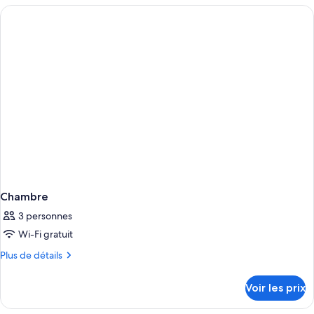
type
de
chambre
Chambre
Chambre
3 personnes
Wi-Fi gratuit
Plus
Plus de détails
de
détails
Voir les prix
sur
le