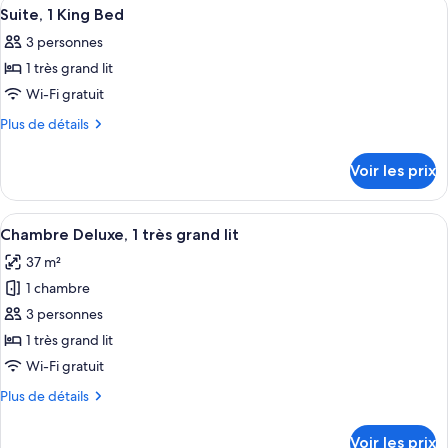
Afficher
Une chambre d’hôtel avec un grand lit,
8
Suite, 1 King Bed
chambres
toutes
3 personnes
les
1 très grand lit
photos
pour
Wi-Fi gratuit
ce
Plus
Plus de détails
type
de
détails
de
Voir les prix
sur
chambre :
le
Suite,
type
Afficher
Une chambre d’hôtel avec un grand lit,
10
1
de
Chambre Deluxe, 1 très grand lit
toutes
chambre
King
37 m²
Suite,
les
Bed
1
1 chambre
photos
King
pour
3 personnes
Bed
ce
1 très grand lit
type
Wi-Fi gratuit
de
Plus
Plus de détails
chambre :
de
Chambre
détails
Voir les prix