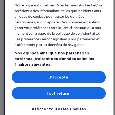
s
h
Notre organisation et ses
16
partenaires stockent et/ou
t
e
Aide
accèdent à des informations, telles que les identifiants
c
n
uniques de cookies pour traiter les données
l
Assistance
e
a
personnelles, sur un appareil. Vous pouvez accepter ou
a
Annuler votre vol
i
r
gérer vos préférences en cliquant ci-dessous ou à tout
r
b
moment sur la page de la politique de confidentialité.
Annuler une réservation d'hôtel ou de location de vacances
e
y
Ces préférences seront signalées à nos partenaires et
m
r
Délais de remboursement
n’affecteront pas les données de navigation.
e
o
n
a
Utiliser un bon de réduction Expedia
Nos équipes ainsi que nos partenaires
t
d
externes, traitent des données selon les
v
Documents de voyage internationaux
.
i
finalités suivantes :
»
e
Utiliser des données de géolocalisation précises. Analyser
i
activement les caractéristiques de l’appareil pour
J'accepte
l
l’identification. Stocker et/ou accéder à des informations
l
Parmi les moyens de paiement acceptés sur expedia.fr figurent :
sur un appareil. Publicités et contenu personnalisés,
o
American Express, Diner’s Club International, Mastercard, Visa, Visa
mesure de performance des publicités et du contenu,
t
Electron, CartaSi, Carte Bleue, PayPal et Eurocard.
Tout refuser
études d’audience et développement de services.
© 2026 Expedia, Inc., une entreprise d’Expedia Group. Tous droits
,
Liste de nos partenaires (fournisseurs)
réservés. Expedia et le logo Expedia sont des marques déposées ou des
q
marques commerciales d’Expedia, Inc.
u
Afficher toutes les finalités
e
c