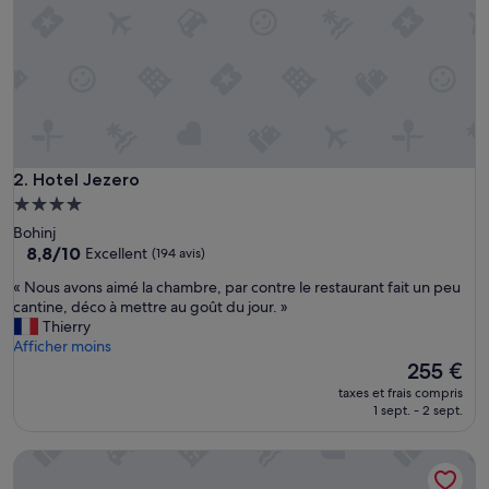
r
e
s
t
a
u
r
a
n
Hotel Jezero
2. Hotel Jezero
t
Hébergement
d
4.0 étoiles
Bohinj
o
8.8
8,8/10
Excellent
(194 avis)
w
sur
n
«
« Nous avons aimé la chambre, par contre le restaurant fait un peu
10,
s
N
cantine, déco à mettre au goût du jour. »
Excellent,
t
o
Thierry
(194 avis)
a
u
Afficher moins
i
s
Le
255 €
r
a
nouveau
s
taxes et frais compris
v
prix
1 sept. - 2 sept.
s
o
est
e
n
de
r
Sunrose 7 - Gourmet & SPA Hotel (16+)
s
255 €
v
a