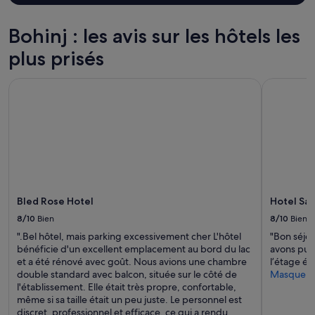
.
d
d’une
g
»
e
nuit
o
n
pour
Bohinj : les avis sur les hôtels les
f
o
2 adultes.
o
t
plus prisés
Les
r
r
prix
a
e
et
s
Bled Rose Hotel
Hotel Savi
r
la
w
o
disponibilité
i
a
sont
m
d
susceptibles
.
t
de
H
r
changer.
o
i
Des
w
p
conditions
e
,
supplémentaires
v
Bled Rose Hotel
Hotel Sav
e
peuvent
e
t
s’appliquer.
8/10
Bien
8/10
Bien
r
g
,
".Bel hôtel, mais parking excessivement cher L'hôtel
"Bon séjou
l
I
bénéficie d'un excellent emplacement au bord du lac
avons pu ra
o
r
et a été rénové avec goût. Nous avions une chambre
l’étage ét
b
e
double standard avec balcon, située sur le côté de
Masquer
a
c
l'établissement. Elle était très propre, confortable,
l
o
même si sa taille était un peu juste. Le personnel est
e
m
discret, professionnel et efficace, ce qui a rendu