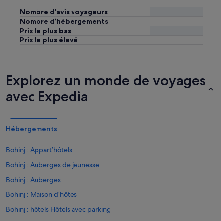
z
g
Nombre d’avis voyageurs
m
h
o
Nombre d’hébergements
t
y
Prix le plus bas
s
e
Prix le plus élevé
.
n
T
n
h
e
e
e
Explorez un monde de voyages
l
n
o
c
avec Expedia
c
o
a
m
t
p
i
a
Hébergements
o
r
n
a
i
Bohinj : Appart’hôtels
i
s
s
Bohinj : Auberges de jeunesse
c
o
o
Bohinj : Auberges
n
n
a
v
Bohinj : Maison d’hôtes
v
e
e
Bohinj : hôtels Hôtels avec parking
n
c
i