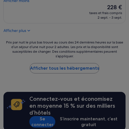
s
Afficher moins
k
,
s
Le
228 €
f
d
é
nouveau
r
taxes et frais compris
é
j
prix
o
2 sept. - 3 sept.
c
o
est
m
o
u
de
t
à
Afficher plus
r
228 €
h
m
n
e
e
é
Prix
Prix par nuit le plus bas trouvé au cours des 24 dernières heures sur la base
r
t
d
d’un séjour d’une nuit pour 2 adultes. Les prix et la disponibilité sont
par
i
t
susceptibles de changer. Des conditions supplémentaires peuvent
a
nuit
v
r
s’appliquer.
n
le
e
e
s
plus
r
a
c
Afficher tous les hébergements
bas
,
u
e
trouvé
w
g
t
au
h
o
h
cours
e
û
ô
des
r
t
t
24 dernières
e
d
Connectez-vous et économisez
e
heures
y
u
l
sur
en moyenne 15 % sur des milliers
o
j
l
la
u
d’hôtels
o
o
base
c
u
Se
S’inscrire maintenant, c’est
r
d’un
a
r
connecter
gratuit
s
séjour
n