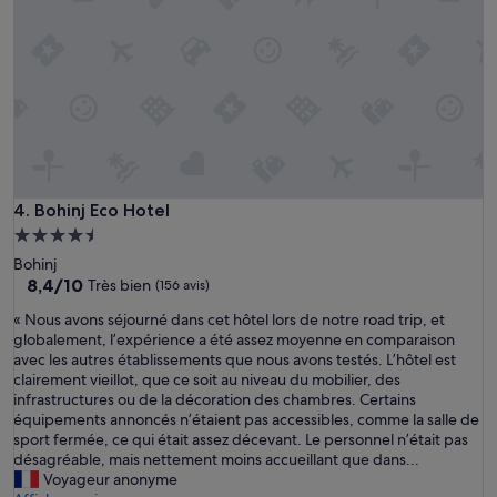
s
e
h
s
e
t
s
a
,
u
a
r
n
a
d
n
i
t
t
f
'
Bohinj Eco Hotel
4. Bohinj Eco Hotel
a
s
i
Hébergement
j
t
4.5 étoiles
u
Bohinj
u
8.4
s
8,4/10
Très bien
(156 avis)
n
sur
t
p
«
« Nous avons séjourné dans cet hôtel lors de notre road trip, et
10,
a
e
N
globalement, l’expérience a été assez moyenne en comparaison
Très
s
u
o
avec les autres établissements que nous avons testés. L’hôtel est
bien,
h
c
u
clairement vieillot, que ce soit au niveau du mobilier, des
(156 avis)
o
a
s
infrastructures ou de la décoration des chambres. Certains
r
n
a
équipements annoncés n’étaient pas accessibles, comme la salle de
t
t
v
sport fermée, ce qui était assez décevant. Le personnel n’était pas
w
i
o
désagréable, mais nettement moins accueillant que dans...
a
n
n
Voyageur anonyme
l
e