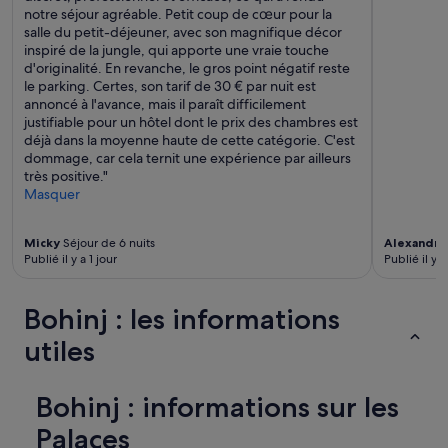
m
m
notre séjour agréable. Petit coup de cœur pour la
e
e
salle du petit-déjeuner, avec son magnifique décor
n
n
inspiré de la jungle, qui apporte une vraie touche
t
d
d'originalité. En revanche, le gros point négatif reste
,
s
le parking. Certes, son tarif de 30 € par nuit est
l
t
annoncé à l'avance, mais il paraît difficilement
’
a
justifiable pour un hôtel dont le prix des chambres est
e
y
déjà dans la moyenne haute de cette catégorie. C'est
x
i
dommage, car cela ternit une expérience par ailleurs
p
n
très positive."
é
g
Masquer
r
o
i
n
e
l
Micky
Séjour de 6 nuits
Alexandre
n
Publié il y a 1 jour
Publié il y 
y
c
o
e
n
a
Bohinj : les informations
e
é
o
utiles
t
r
é
t
a
w
Bohinj : informations sur les
s
o
s
n
Palaces
e
i