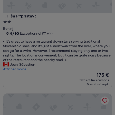
Hiša Pr'pristavc
1. Hiša Pr'pristavc
Hébergement
2.0 étoiles
Bohinj
9.4
9,4/10
Exceptionnel
(17 avis)
sur
«
« It's great to have a restaurant downstairs serving traditional
10,
I
Slovenian dishes, and it's just a short walk from the river, where you
Exceptionnel,
t
can go for a swim. However, I recommend staying only one or two
(17 avis)
'
nights. The location is convenient, but it can be quite noisy because
s
of the restaurant and the nearby road. »
g
Jean-Sébastien
r
Afficher moins
e
Le
175 €
a
nouveau
taxes et frais compris
t
prix
5 sept. - 6 sept.
t
est
o
de
Hotel Jezero
h
175 €
a
v
e
a