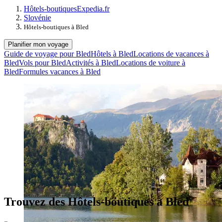
Hôtels-boutiques
Expedia.fr
Slovénie
Hôtels-boutiques à Bled
Planifier mon voyage
Guide de voyage pour Bled
Hôtels à Bled
Locations de vacances à
Bled
Vols pour Bled
Activités à Bled
Locations de voiture à
Bled
Formules vacances à Bled
Trouvez des Hôtels-boutiques à Bled