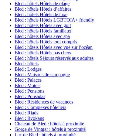
Bled : hôtels Hôtels de plage
Bled : hôtels Hôtels d’affaires
Bled : hôtels Hôtels de luxe
Bled : hôtels Hôtels LGBTQIA+ friendly
Bled : hôtels Hôtels avec golf
Bled : hôtels Hôtels familiaux
Bled : hôtels Hôtels avec spa
Bled : hôtels Hôtels tout compris
Bled : hôtels Hôtels avec vue sur l’océan
Bled : hôtels Hôtels pas chers
Bled : hôtels Séjours réservés aux adultes
Bled : hôtels
Bled : Lodges
Bled : Maisons de campagne
Bled : Palaces
Bled : Motels
Bled : Pensions
Bled : Pousadas
Bled : Résidences de vacances
Bled : Complexes hôteliers
Bled : Riads
Bled : Ryokans
Château de Bled : hôtels à proximité
Gorge de Vintgar : hôtels à proximité
Lac de Bled : hôtels à proximité