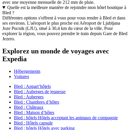
avec une moyenne mensuelle de 212 mm de pluie.
Quelle est la meilleure manière de rejoindre mon hôtel boutique à
Bled ?
Différentes options s'offrent à vous pour vous rendre à Bled et dans
ses environs. L'aéroport le plus proche est Aéroport de Ljubljana
Joze Pucnik (LJU), situé à 30,4 km du cœur de la ville. Pour
explorer la région, vous pouvez prendre le train depuis Gare de Bled
Jezero.
Explorez un monde de voyages avec
Expedia
Hébergements
Voitures
Bled : Appart’hôtels
Bled : Auberges de jeunesse
Bled : Auberges
Bled : Chambres d’hôtes
Bled : Châteaux
Bled : Maison d’hôtes
Bled : hôtels Hôtels acceptant les animaux de compagnie
Bled : Hôtels capsule
Bled : hôtels Hôtels avec parking