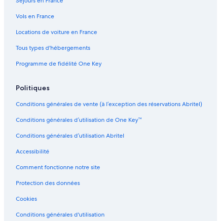
Séjours en France
i
R
n
o
Vols en France
g
s
Locations de voiture en France
e
l
Tous types d'hébergements
i
e
Programme de fidélité One Key
r
e
Politiques
Conditions générales de vente (à l’exception des réservations Abritel)
Conditions générales d’utilisation de One Key™
Conditions générales d’utilisation Abritel
Accessibilité
Comment fonctionne notre site
Protection des données
Cookies
Conditions générales d'utilisation