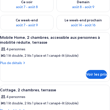
Ce soir
Demain
août 7 - août 8
août 8 - août 9
Vérifier la disponibilité pour ce week-end août 7 - août 9
Vérifier la disponibilité pour 
Ce week-end
Le week-end prochain
août 7 - août 9
août 14 - août 16
Afficher
Mobile Home, 2 chambres, accessible a
4
Mobile Home, 2 chambres, accessible aux personnes à
toutes
mobilité réduite, terrasse
les
4 personnes
photos
1 lit double, 2 lits 1 place et 1 canapé-lit (double)
pour
ce
Plus
Plus de détails
de
type
détails
de
Voir les prix
sur
chambre :
le
type
Mobile
Afficher
Cottage, 2 chambres, terrasse | Terras
5
de
Cottage, 2 chambres, terrasse
Home,
toutes
chambre
2
4 personnes
Mobile
les
chambres,
Home,
1 lit double, 2 lits 1 place et 1 canapé-lit (double)
photos
2
accessible
pour