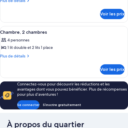
Plus
Plus de détails
chambres,
aux
de
ce
accessible
personnes
détails
aux
type
Voir les prix
sur
à
personnes
de
le
à
mobilité
chambre :
type
mobilité
Afficher
Chambre, 2 chambres | 2 chambres, cof
réduite,
5
de
Cottage,
Chambre, 2 chambres
réduite,
toutes
chambre
terrasse
terrasse
2
4 personnes
Cottage,
les
chambres,
2
1 lit double et 2 lits 1 place
photos
terrasse
chambres,
pour
Plus
Plus de détails
terrasse
de
ce
détails
type
Voir les prix
sur
de
le
chambre :
type
Connectez-vous pour découvrir les réductions et les
de
Chambre,
avantages dont vous pouvez bénéficier. Plus de récompenses
chambre
2
pour plus d’aventures !
Chambre,
chambres
2
Se connecter
S’inscrire gratuitement
chambres
À propos du quartier