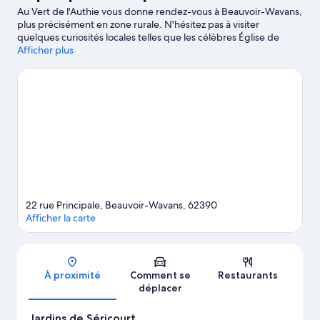
Au Vert de l'Authie vous donne rendez-vous à Beauvoir-Wavans,
plus précisément en zone rurale. N'hésitez pas à visiter
quelques curiosités locales telles que les célèbres Église de
Saint Sépulcre et Abbaye de Belval, à moins que vous ne
Afficher plus
préfériez faire le plein d'aventures aux sympathiques Complexe
sportif Aquatic & Bowling Center et Cité souterraine de Naours.
Les agréables Jardins de Séricourt et Jardins de Valloires
méritent aussi une visite.
Consultez notre guide de voyage sur
Beauvoir-Wavans
Afficher plus de parkings pour camping-cars
à Beauvoir-Wavans
22 rue Principale, Beauvoir-Wavans, 62390
Afficher la carte
Carte
À proximité
Comment se
Restaurants
déplacer
Jardins de Séricourt