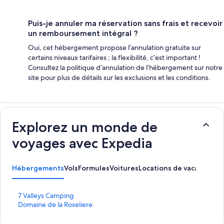
Puis-je annuler ma réservation sans frais et recevoir
un remboursement intégral ?
Oui, cet hébergement propose l’annulation gratuite sur
certains niveaux tarifaires ; la flexibilité, c’est important !
Consultez la politique d’annulation de l’hébergement sur notre
site pour plus de détails sur les exclusions et les conditions.
Explorez un monde de
voyages avec Expedia
Hébergements
Vols
Formules
Voitures
Locations de vacances
Ac
L
7 Valleys Camping
i
L
Domaine de la Roseliere
e
i
n
e