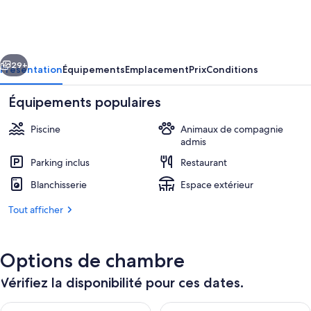
Vert
de
l'Authie
cédent
Suivant
29+
Présentation
Équipements
Emplacement
Prix
Conditions
Équipements populaires
Piscine
Animaux de compagnie
admis
Parking inclus
Restaurant
Blanchisserie
Espace extérieur
Tout afficher
Piscine extérieure (ouverte en saison)
Options de chambre
Vérifiez la disponibilité pour ces dates.
Vérifier la disponibilité pour ce soir août 7 - août 8
Vérifier la disponibilité pour 