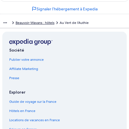
o
n
Signaler l’hébergement à Expedia
u
o
v
u
r
v
Beauvoir-Wavans : hôtels
Au Vert de l'Authie
a
r
n
a
t
n
l
t
a
l
Société
p
a
a
p
Publier votre annonce
g
a
e
g
Affiliate Marketing
7
e
V
D
Presse
a
o
l
m
l
a
Explorer
e
i
Guide de voyage sur la France
y
n
s
e
Hôtels en France
C
d
a
e
Locations de vacances en France
m
l
p
a