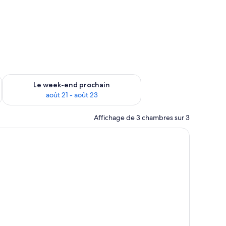
-end août 14 - août 16
Vérifier la disponibilité pour le week-end prochain août 21 - 
Le week-end prochain
août 21 - août 23
Affichage de 3 chambres sur 3