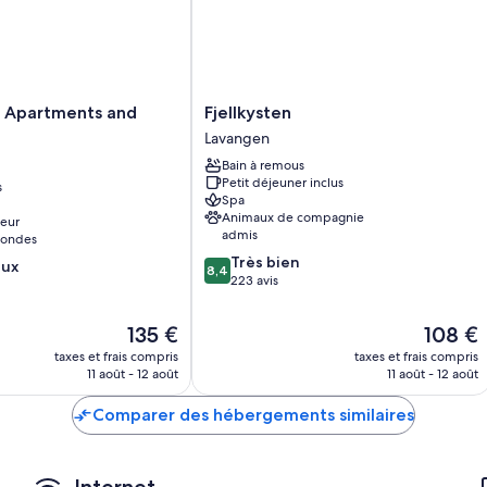
Salle de bains avec douche
TV connectée 32 pouces avec chaînes par câble
Bouilloire électrique, chauffage et service de ménage certains j
Fjellkysten
l Apartments and
Fjellkysten
Lavangen
Lavangen
Bain à remous
Petit déjeuner inclus
s
Spa
Animaux de compagnie
ieur
admis
-ondes
8.4
Très bien
eux
8,4
sur
223 avis
10,
Très
Le
Le
135 €
108 €
bien,
nouveau
nouveau
taxes et frais compris
taxes et frais compris
223 avis
prix
prix
11 août - 12 août
11 août - 12 août
est
est
de
de
Comparer des hébergements similaires
135 €
108 €