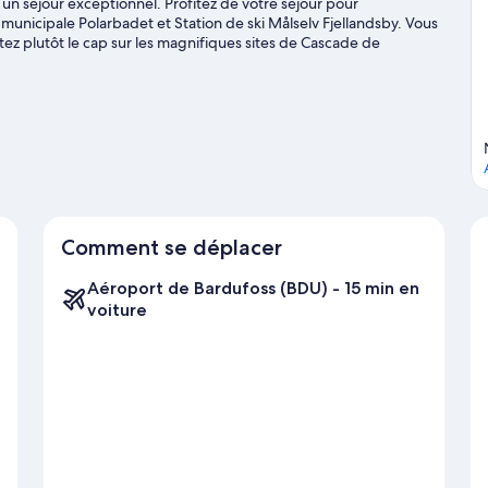
n séjour exceptionnel. Profitez de votre séjour pour
 municipale Polarbadet et Station de ski Målselv Fjellandsby. Vous
ez plutôt le cap sur les magnifiques sites de Cascade de
es » rime avec « on se dépense », vous serez ravi d'apprendre que
 activités telles que le snowboard et les pistes de ski.
Consultez
Comment se déplacer
Aéroport de Bardufoss (BDU) - 15 min en
voiture