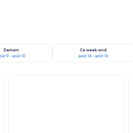
sponibilité pour demain août 9 - août 10
Vérifier la disponibilité pour ce week
Demain
Ce week-end
oût 9 - août 10
août 14 - août 16