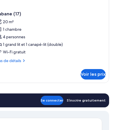
abane (17)
20 m²
1 chambre
4 personnes
1 grand lit et 1 canapé-lit (double)
Wi-Fi gratuit
us
us de détails
tails
Voir les prix
r
pe
ambre
Se connecter
S’inscrire gratuitement
bane
)