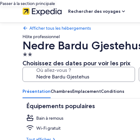
Passer à la section principale
Rechercher des voyages
Afficher tous les hébergements
Hôte professionnel
Nedre Bardu Gjestehu
Hébergement
2.0 étoiles
Choisissez des dates pour voir les prix
Où allez-vous ?
Présentation
Chambres
Emplacement
Conditions
Équipements populaires
Bain à remous
Wi-Fi gratuit
Tout afficher