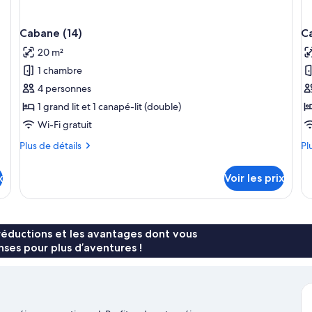
Cabane (14)
C
20 m²
1 chambre
4 personnes
1 grand lit et 1 canapé-lit (double)
Wi-Fi gratuit
Plus
Pl
Plus de détails
Pl
de
de
détails
dé
x
Voir les prix
sur
su
le
le
type
ty
de
de
chambre
ch
réductions et les avantages dont vous
Cabane
Ca
ses pour plus d’aventures !
(14)
(17