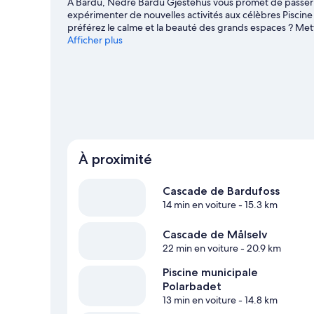
À Bardu, Nedre Bardu Gjestehus vous promet de passer u
expérimenter de nouvelles activités aux célèbres Piscine
préférez le calme et la beauté des grands espaces ? Mett
Bardufoss et Cascade de Målselv. Si pour vous, « vacanc
Afficher plus
la région constitue le décor idéal pour vous adonner à des
notre guide de voyage sur Bardu
Afficher plus de maisons d’hôtes à Bardu
À proximité
Cascade de Bardufoss
14 min en voiture
- 15.3 km
Cascade de Målselv
22 min en voiture
- 20.9 km
Piscine municipale
Polarbadet
13 min en voiture
- 14.8 km