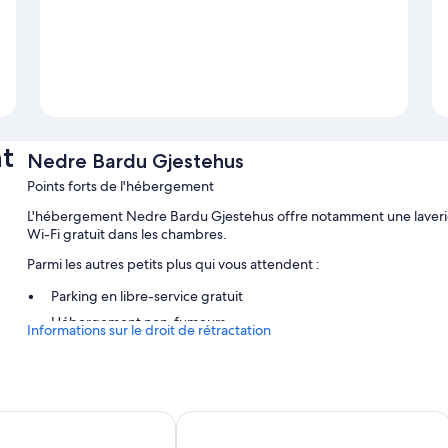
t
Nedre Bardu Gjestehus
Points forts de l'hébergement
L'hébergement Nedre Bardu Gjestehus offre notamment une laverie 
Wi-Fi gratuit dans les chambres.
Parmi les autres petits plus qui vous attendent :
Parking en libre-service gratuit
Hébergement non-fumeurs
Informations sur le droit de rétractation
Caractéristiques des chambres
Toutes les chambres bénéficient d'un ameublement personnalisé e
Wi-Fi à Internet gratuit.
Apartments and Boating
Fjellkysten
Autres équipements proposés dans les chambres :