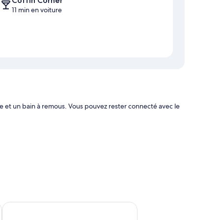
Coffin Corner
11 min en voiture
et un bain à remous. Vous pouvez rester connecté avec le
t sont pourvues de services et équipements comme l'accès
Senja Arctic Lodge AS