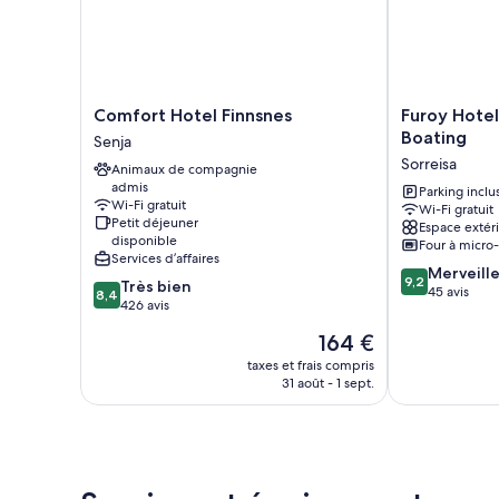
Comfort
Furoy
Comfort Hotel Finnsnes
Furoy Hote
Hotel
Hotel
Boating
Senja
Finnsnes
Apartments
Sorreisa
Animaux de compagnie
Senja
and
admis
Boating
Parking inclu
Wi-Fi gratuit
Wi-Fi gratuit
Sorreisa
Petit déjeuner
Espace extér
disponible
Four à micro
Services d’affaires
9.2
Merveill
9,2
8.4
Très bien
sur
45 avis
8,4
sur
426 avis
10,
10,
Merveilleux,
Le
164 €
Très
45 avis
nouveau
bien,
taxes et frais compris
prix
31 août - 1 sept.
426 avis
est
de
164 €