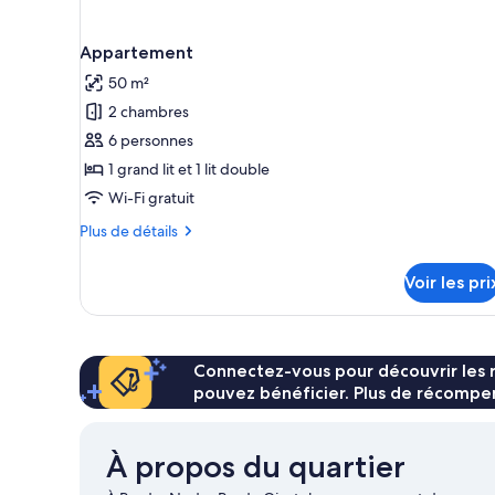
Appartement
50 m²
2 chambres
6 personnes
1 grand lit et 1 lit double
Wi-Fi gratuit
Plus
Plus de détails
de
détails
Voir les pri
sur
le
type
de
chambre
Connectez-vous pour découvrir les 
Appartement
pouvez bénéficier. Plus de récompen
À propos du quartier