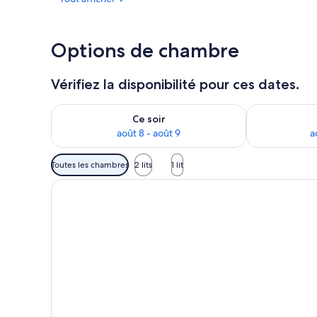
Options de chambre
Vérifiez la disponibilité pour ces dates.
Vérifier la disponibilité pour ce soir août 8 - août 9
Vérifier la di
Ce soir
août 8 - août 9
a
Filtres
Toutes les chambres
2 lits
1 lit
disponibles
pour
les
chambres