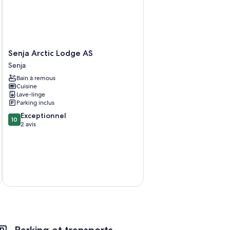
ours
Senja
Senja Arctic Lodge AS
Arctic
Senja
Lodge
Bain à remous
AS
Cuisine
Senja
Lave-linge
Parking inclus
10.0
Exceptionnel
10
sur
2 avis
10,
Exceptionnel,
2 avis