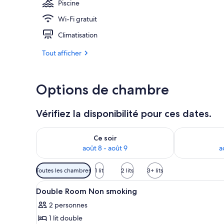
Piscine
Wi-Fi gratuit
Terrasse/Pati
Climatisation
Tout afficher
Options de chambre
Vérifiez la disponibilité pour ces dates.
Vérifier la disponibilité pour ce soir août 8 - août 9
Vérifier la di
Ce soir
août 8 - août 9
a
Filtres
Toutes les chambres
1 lit
2 lits
3+ lits
disponibles
Afficher
Coffres-forts dans les chambre
pour
5
Double Room Non smoking
toutes
les
2 personnes
les
chambres
1 lit double
photos