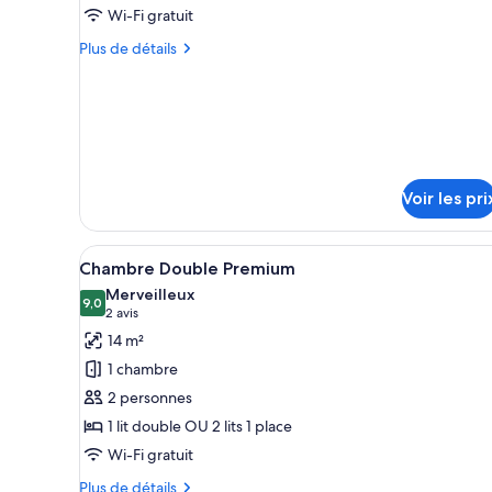
pour
Wi-Fi gratuit
ce
Plus
Plus de détails
type
de
détails
de
sur
chambre :
le
Double
type
Room
de
chambre
Non
Voir les pri
Double
smoking
Room
Non
Afficher
Une chambre d’hôtel avec un gra
4
smoking
Chambre Double Premium
toutes
Merveilleux
les
9,0
9,0 sur 10
(2 avis)
2 avis
photos
14 m²
pour
1 chambre
ce
2 personnes
type
1 lit double OU 2 lits 1 place
de
Wi-Fi gratuit
chambre :
Chambre
Plus
Plus de détails