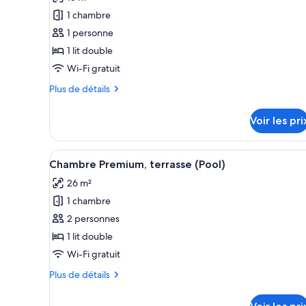
les
adults)
1 chambre
photos
pour
1 personne
ce
1 lit double
type
Wi-Fi gratuit
de
Plus
Plus de détails
chambre :
de
Chambre
détails
Voir les pri
sur
Premium
le
(Deluxe
type
Afficher
Coffres-forts dans les chambre
Single
5
de
Chambre Premium, terrasse (Pool)
toutes
Use)
chambre
26 m²
Chambre
les
Premium
1 chambre
photos
(Deluxe
pour
2 personnes
Single
ce
Use)
1 lit double
type
Wi-Fi gratuit
de
Plus
Plus de détails
chambre :
de
Chambre
détails