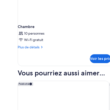
Chambre
10 personnes
Wi-Fi gratuit
Plus
Plus de détails
de
détails
Voir les pri
sur
le
type
Vous pourriez aussi aimer…
de
chambre
Chambre
Hyatt Regency Barcelona Tower
Publicité