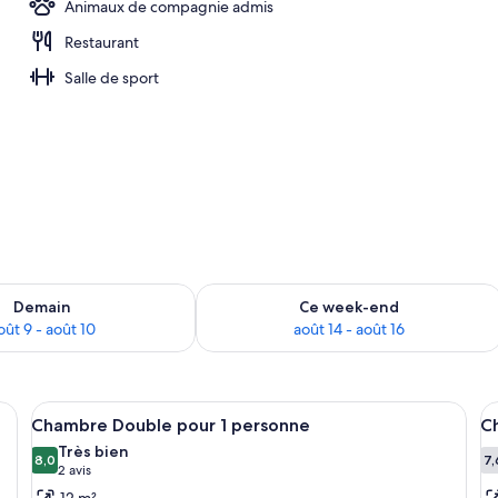
Animaux de compagnie admis
Restaurant
o
Salle de sport
sponibilité pour demain août 9 - août 10
Vérifier la disponibilité pour ce week
Demain
Ce week-end
oût 9 - août 10
août 14 - août 16
s, bureau, fer et planche à repasser
Afficher
Une chambre d’hôtel équipée d’un lit, 
A
6
Chambre Double pour 1 personne
C
toutes
t
Très bien
les
8,0
le
7,
8,0 sur 10
7
(2 avis)
2 avis
photos
p
12 m²