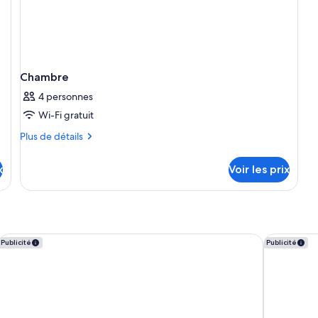
Chambre
4 personnes
Wi-Fi gratuit
Plus
Plus de détails
de
détails
x
Voir les prix
sur
le
type
de
chambre
Chambre
InterContinental Barcelona by IHG
BLESS Bar
Publicité
Publicité