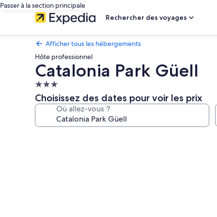
Passer à la section principale
Rechercher des voyages
Afficher tous les hébergements
Hôte professionnel
Catalonia Park Güell
Hébergement
3.0 étoiles
Choisissez des dates pour voir les prix
Où allez-vous ?
Galerie
photos
de
l’hébergement
Catalonia
Park