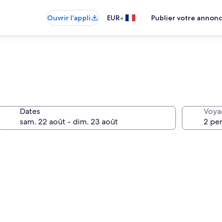
•
Ouvrir l’appli
EUR
Publier votre annon
Dates
Voya