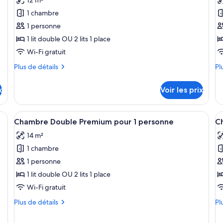
pour
p
1 chambre
ce
c
1 personne
type
t
1 lit double OU 2 lits 1 place
de
d
Wi-Fi gratuit
chambre :
c
Chambre
C
Plus
Pl
Plus de détails
Pl
Double
de
D
de
détails
dé
pour
x
Voir les prix
sur
su
1
le
le
personne
type
ty
nd lit, des tables de chevet, un bureau, une chaise et un téléviseur fixé au 
Afficher
Une chambre d’hôtel avec un grand lit,
A
4
de
de
Chambre Double Premium pour 1 personne
Ch
toutes
t
chambre
ch
14 m²
Chambre
les
Ch
le
Double
Do
1 chambre
photos
p
pour
pour
p
1 personne
1
ce
c
personne
1 lit double OU 2 lits 1 place
type
t
Wi-Fi gratuit
de
d
Plus
Pl
Plus de détails
Pl
chambre :
c
de
de
Chambre
C
détails
dé