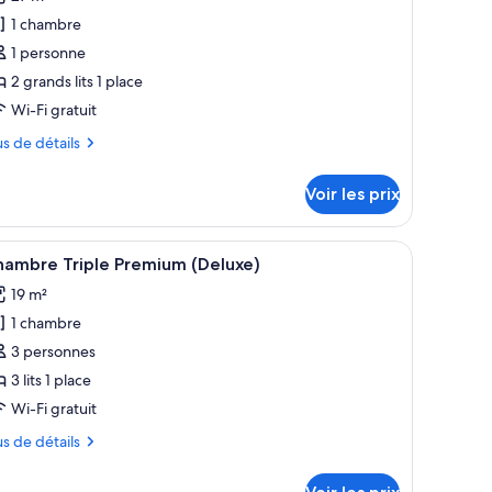
s
1 chambre
hotos
our
1 personne
e
2 grands lits 1 place
ype
Wi-Fi gratuit
e
us
us de détails
hambre :
hambre
tails
Voir les prix
r
remium,
errasse
pe
u, fer et planche à repasser
fficher
Une chambre d’hôtel avec deux lits, un bureau,
Deluxe
7
hambre Triple Premium (Deluxe)
outes
ingle
ambre
19 m²
ambre
s
se)
emium,
1 chambre
hotos
rrasse
our
3 personnes
eluxe
e
ngle
3 lits 1 place
e)
ype
Wi-Fi gratuit
e
us
us de détails
hambre :
hambre
tails