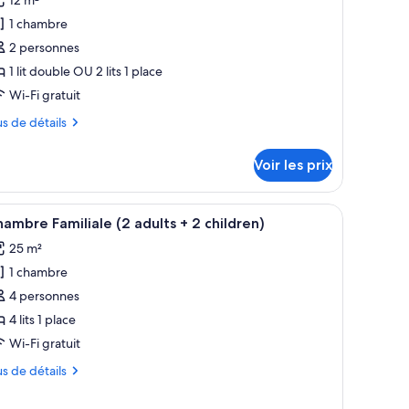
our
1 chambre
e
2 personnes
ype
1 lit double OU 2 lits 1 place
e
Wi-Fi gratuit
hambre :
hambre
us
us de détails
ouble
tails
Voir les prix
r
pe
mur.
 des tables de chevet, un bureau, une chaise et un téléviseur fixé au mur.
fficher
Une chambre d’hôtel avec deux lits, un bureau
5
ambre Familiale (2 adults + 2 children)
outes
ambre
25 m²
ambre
s
uble
1 chambre
hotos
our
4 personnes
e
4 lits 1 place
ype
Wi-Fi gratuit
e
us
us de détails
hambre :
hambre
tails