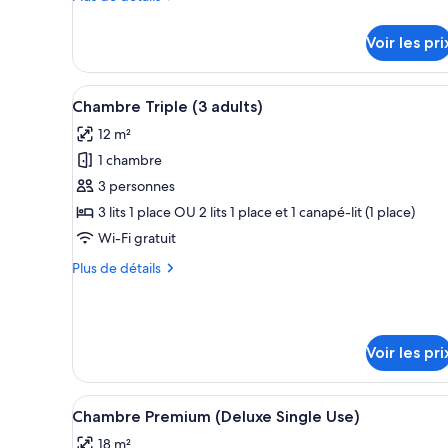
Double
de
détails
Premium
Voir les pri
sur
le
type
Afficher
Une chambre d’hôtel avec deux l
4
de
Chambre Triple (3 adults)
toutes
chambre
12 m²
Chambre
les
Double
1 chambre
photos
Premium
pour
3 personnes
ce
3 lits 1 place OU 2 lits 1 place et 1 canapé-lit (1 place)
type
Wi-Fi gratuit
de
Plus
Plus de détails
chambre :
de
Chambre
détails
sur
Triple
le
(3
Voir les pri
type
adults)
de
chambre
Afficher
Une chambre d’hôtel moderne éq
Chambre
4
Chambre Premium (Deluxe Single Use)
toutes
Triple
18 m²
(3