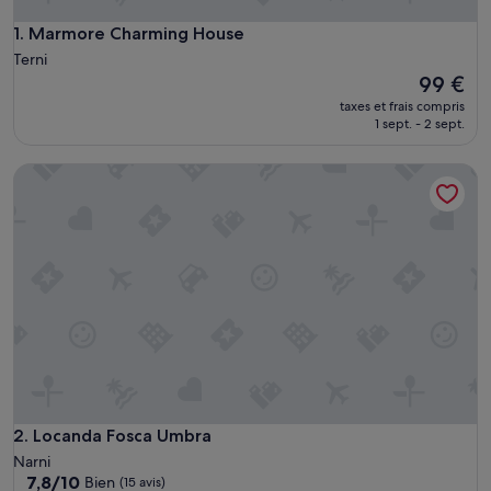
Marmore Charming House
1. Marmore Charming House
Terni
Le
99 €
nouveau
taxes et frais compris
prix
1 sept. - 2 sept.
est
de
Locanda Fosca Umbra
99 €
Locanda Fosca Umbra
2. Locanda Fosca Umbra
Narni
7.8
7,8/10
Bien
(15 avis)