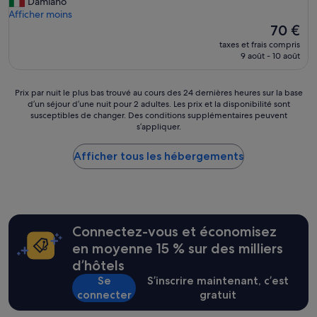
r
Damiano
(22 avis)
u
o
Afficher moins
a
p
Le
70 €
l
r
nouveau
i
taxes et frais compris
i
prix
t
9 août - 10 août
e
est
e
t
de
p
a
70 €
Prix
Prix par nuit le plus bas trouvé au cours des 24 dernières heures sur la base
r
r
d’un séjour d’une nuit pour 2 adultes. Les prix et la disponibilité sont
par
i
i
susceptibles de changer. Des conditions supplémentaires peuvent
nuit
x
s’appliquer.
o
le
.
d
plus
»
a
Afficher tous les hébergements
bas
v
trouvé
v
au
e
cours
r
des
o
24 dernières
Connectez-vous et économisez
g
heures
e
sur
en moyenne 15 % sur des milliers
n
la
d’hôtels
t
base
Se
S’inscrire maintenant, c’est
i
d’un
l
connecter
gratuit
séjour
e
d’une