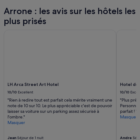
e
nuit
p
pour
Arrone : les avis sur les hôtels les
r
2 adultes.
e
plus prisés
Les
m
prix
u
et
LH Arca Street Art Hotel
Hotel dell
r
la
o
disponibilité
s
sont
o
susceptibles
.
de
A
changer.
p
Des
p
conditions
a
supplémentaires
LH Arca Street Art Hotel
Hotel del
r
peuvent
t
s’appliquer.
10/10
Excellent
10/10
Excel
a
"Rien à redire tout est parfait cela mérite vraiment une
"Plus près
m
note de 10 sur 10. Le plus appréciable c'est de pouvoir
Personnel 
e
laisser sa voiture sur un parking assez sécurisé à
parfait ! "
n
l'ombre."
Masquer
t
Masquer
o
b
e
Jean
Séjour de 1 nuit
Andre
Séjo