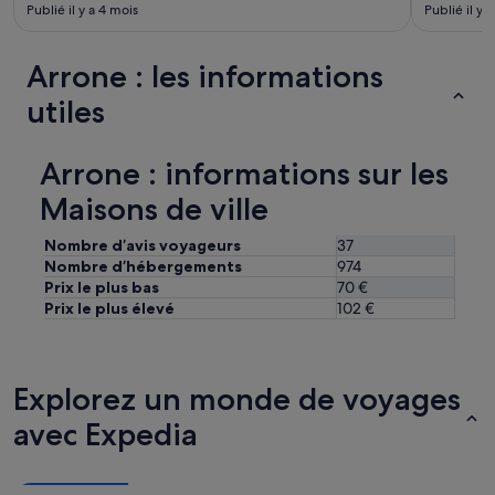
l
Publié il y a 4 mois
Publié il y 
l
o
e
Arrone : les informations
d
utiles
a
v
v
e
Arrone : informations sur les
r
Maisons de ville
o
t
r
Nombre d’avis voyageurs
37
a
Nombre d’hébergements
974
d
Prix le plus bas
70 €
i
Prix le plus élevé
102 €
z
i
o
n
Explorez un monde de voyages
a
l
avec Expedia
e
.
G