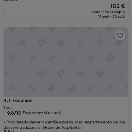
e
Le
102 €
c
nouveau
taxes et frais compris
a
prix
19 août - 20 août
l
est
m
de
e
Il Focolare
102 €
e
t
a
v
e
c
u
n
b
o
n
r
a
Il Focolare
4. Il Focolare
p
Todi
p
9.8
9,8/10
Exceptionnel
o
(22 avis)
sur
r
«
« Proprietario davvero gentile e premuroso. Appartamento bello e
10,
t
P
davvero tradizionale. Grazie dell'ospitalità »
Exceptionnel,
q