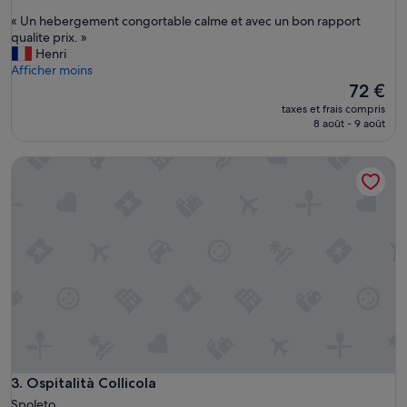
sur
«
« Un hebergement congortable calme et avec un bon rapport
10,
U
qualite prix. »
Bien,
n
Henri
(15 avis)
h
Afficher moins
e
Le
72 €
b
nouveau
taxes et frais compris
e
prix
8 août - 9 août
r
est
g
de
Ospitalità Collicola
e
72 €
m
e
n
t
c
o
n
g
o
r
t
a
b
Ospitalità Collicola
3. Ospitalità Collicola
l
Spoleto