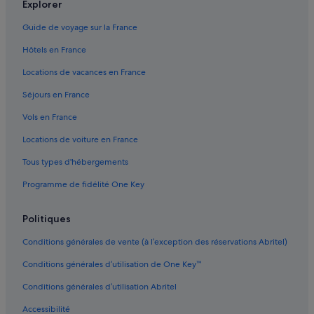
Explorer
Farnetta : hôtels
Guide de voyage sur la France
Ferentillo : hôtels
Hôtels en France
Ferentillo : Complexes hôteliers
Locations de vacances en France
Foce : hôtels Hôtels familiaux
Séjours en France
Gavelli : hôtels Hôtels de luxe
Vols en France
Gavelli : hôtels Hôtels pas chers
Locations de voiture en France
Gavelli : hôtels
Tous types d'hébergements
Macerino : Auberges
Programme de fidélité One Key
Macerino : hôtels
Macerino : Palaces
Politiques
Macerino : Complexes hôteliers
Conditions générales de vente (à l’exception des réservations Abritel)
Messenano : Complexes hôteliers
Conditions générales d’utilisation de One Key™
Montecastrilli : hôtels Hôtels pas chers
Conditions générales d’utilisation Abritel
Montefranco : hôtels Hôtels avec spa
Accessibilité
Monteluco : Complexes hôteliers