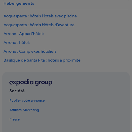
r
Hébergements
a
z
Acquasparta : hôtels Hôtels avec piscine
i
e
Acquasparta : hôtels Hôtels d’aventure
d
Arrone : Appart’hôtels
e
l
Arrone : hôtels
l
'
Arrone : Complexes hôteliers
o
Basilique de Santa Rita : hôtels à proximité
s
p
Cascade des Marmore : hôtels à proximité
i
t
Cascia : hôtels Hôtels avec piscine
a
Cascia : hôtels Hôtels d’affaires
l
Société
i
Cascia : hôtels Hôtels avec spa
t
Publier votre annonce
à
Cascia : hôtels
»
Affiliate Marketing
Cesi : Chambres d’hôtes
Presse
Terni : hôtels Hôtels avec spa
Eggi : hôtels