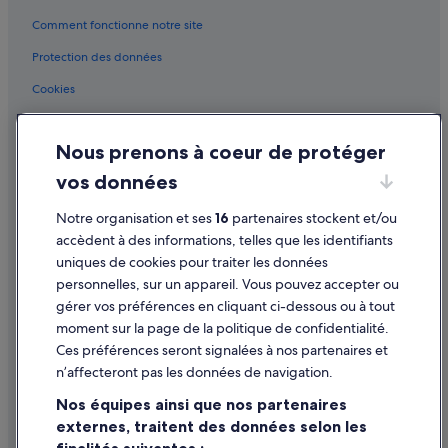
Comment fonctionne notre site
Narni : hôtels Hôtels-boutiques
Onelli : hôtels
Protection des données
Papigno : Châteaux
Cookies
Perchia : hôtels
Conditions générales d'utilisation
Piediluco : hôtels
Nous prenons à coeur de protéger
Mentions légales / Nous contacter
Poggiolo : hôtels
vos données
Directives de contenu et signalement de contenus
Polino : Châteaux
Notre organisation et ses
16
partenaires stockent et/ou
Aide
Poreta : hôtels
accèdent à des informations, telles que les identifiants
uniques de cookies pour traiter les données
Protte : hôtels Hôtels avec bar
Assistance
personnelles, sur un appareil. Vous pouvez accepter ou
Protte : hôtels
Annuler votre vol
gérer vos préférences en cliquant ci-dessous ou à tout
moment sur la page de la politique de confidentialité.
Roccaporena : Appart’hôtels
Annuler une réservation d'hôtel ou de location de vacances
Ces préférences seront signalées à nos partenaires et
Roccaporena : hôtels Hôtels de luxe
Délais de remboursement
n’affecteront pas les données de navigation.
Roccaporena : hôtels Hôtels pas chers
Utiliser un bon de réduction Expedia
Nos équipes ainsi que nos partenaires
Roccaporena : hôtels
externes, traitent des données selon les
Documents de voyage internationaux