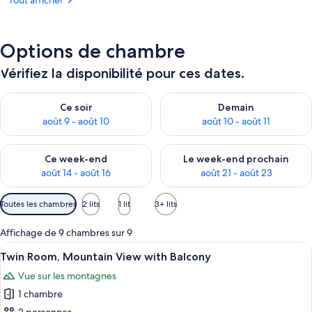
Tout afficher
Options de chambre
Vérifiez la disponibilité pour ces dates.
Vérifier la disponibilité pour ce soir août 9 - août 10
Vérifier la disponibilité pour 
Ce soir
Demain
août 9 - août 10
août 10 - août 11
Vérifier la disponibilité pour ce week-end août 14 - août 16
Vérifier la disponibilité pour
Ce week-end
Le week-end prochain
août 14 - août 16
août 21 - août 23
Filtres
Toutes les chambres
2 lits
1 lit
3+ lits
disponibles
pour
Affichage de 9 chambres sur 9
les
Afficher
Une chambre d’hôtel avec deux lits, u
12
Twin Room, Mountain View with Balcony
chambres
toutes
Vue sur les montagnes
les
1 chambre
photos