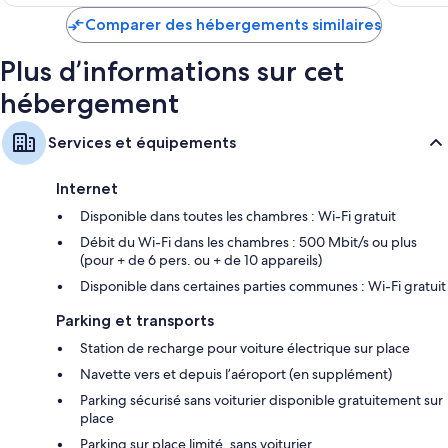
est
Garde-robe ou placard, ampoules LED et mini réfrigérateur
de
Comparer des hébergements similaires
165 €
Plus d’informations sur cet
hébergement
Services et équipements
Internet
Disponible dans toutes les chambres : Wi-Fi gratuit
Débit du Wi-Fi dans les chambres : 500 Mbit/s ou plus
(pour + de 6 pers. ou + de 10 appareils)
Disponible dans certaines parties communes : Wi-Fi gratuit
Parking et transports
Station de recharge pour voiture électrique sur place
Navette vers et depuis l’aéroport (en supplément)
Parking sécurisé sans voiturier disponible gratuitement sur
place
Parking sur place limité, sans voiturier