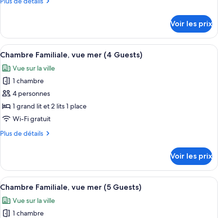
Plus
Plus de détails
chambre :
de
Chambre
détails
Voir les prix
sur
Junior,
le
1
type
Afficher
Minibar, coffres-forts dans les chambr
très
14
de
Chambre Familiale, vue mer (4 Guests)
toutes
grand
chambre
Vue sur la ville
Chambre
les
lit
Junior,
1 chambre
photos
et
1
pour
4 personnes
1
très
ce
grand
canapé-
1 grand lit et 2 lits 1 place
lit
type
lit,
Wi-Fi gratuit
et
de
vue
1
Plus
Plus de détails
chambre :
mer
canapé-
de
Chambre
lit,
détails
Voir les prix
vue
sur
Familiale,
mer
le
vue
type
Afficher
Minibar, coffres-forts dans les chambr
mer
16
de
Chambre Familiale, vue mer (5 Guests)
toutes
(4
chambre
Vue sur la ville
Chambre
les
Guests)
Familiale,
1 chambre
photos