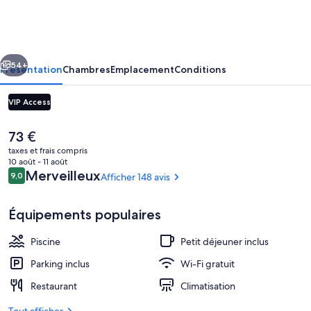
Seasons
Hotel
cédent
Suivant
54+
Présentation
Chambres
Emplacement
Conditions
VIP Access
Le
73 €
prix
taxes et frais compris
actuel
10 août - 11 août
est
Avis
Merveilleux
9,0
Afficher 148 avis
9,0 sur 10
de
voyageurs
73 €.
Équipements populaires
Vue depuis l’hébergement
Piscine
Petit déjeuner inclus
Parking inclus
Wi-Fi gratuit
Restaurant
Climatisation