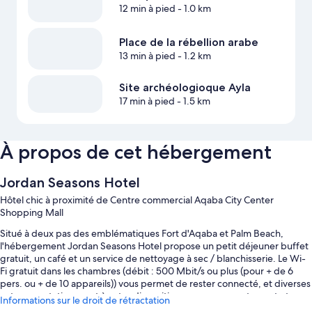
12 min à pied
- 1.0 km
Place de la rébellion arabe
13 min à pied
- 1.2 km
Site archéologioque Ayla
17 min à pied
- 1.5 km
À propos de cet hébergement
Jordan Seasons Hotel
Hôtel chic à proximité de Centre commercial Aqaba City Center
Shopping Mall
Situé à deux pas des emblématiques Fort d'Aqaba et Palm Beach,
l'hébergement Jordan Seasons Hotel propose un petit déjeuner buffet
gratuit, un café et un service de nettoyage à sec / blanchisserie. Le Wi-
Fi gratuit dans les chambres (débit : 500 Mbit/s ou plus (pour + de 6
pers. ou + de 10 appareils)) vous permet de rester connecté, et diverses
autres prestations sont à votre disposition, comme un restaurant et un
Informations sur le droit de rétractation
snack bar/épicerie fine.