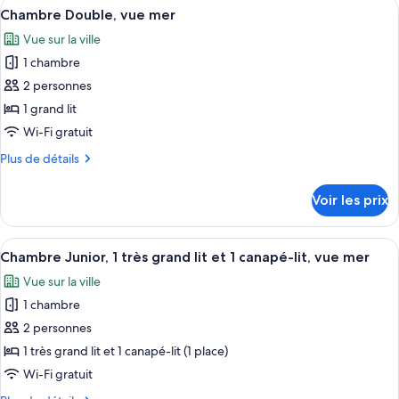
Afficher
Une chambre d’hôtel avec un lit, une vu
jumeaux,
11
de
Chambre Double, vue mer
toutes
vue
chambre
Vue sur la ville
Chambre
les
mer
avec
1 chambre
photos
lits
pour
2 personnes
jumeaux,
ce
vue
1 grand lit
mer
type
Wi-Fi gratuit
de
Plus
Plus de détails
chambre :
de
Chambre
détails
Voir les prix
sur
Double,
le
vue
type
Afficher
Une chambre d’hôtel comprenant un lit
mer
9
de
Chambre Junior, 1 très grand lit et 1 canapé-lit, vue mer
toutes
chambre
Vue sur la ville
Chambre
les
Double,
1 chambre
photos
vue
pour
2 personnes
mer
ce
1 très grand lit et 1 canapé-lit (1 place)
type
Wi-Fi gratuit
de