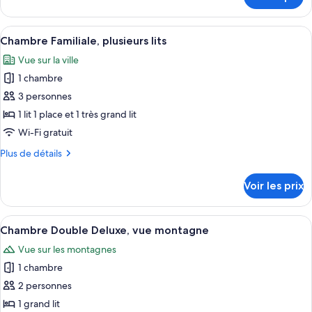
Deluxe,
sur
le
vue
type
Afficher
Une chambre d’hôtel avec deux lits, c
montagne
4
de
Chambre Familiale, plusieurs lits
toutes
chambre
Vue sur la ville
Chambre
les
Triple
1 chambre
photos
Deluxe,
pour
3 personnes
vue
ce
montagne
1 lit 1 place et 1 très grand lit
type
Wi-Fi gratuit
de
Plus
Plus de détails
chambre :
de
Chambre
détails
Voir les prix
sur
Familiale,
le
plusieurs
type
Afficher
Un balcon avec une table et deux cha
lits
2
de
Chambre Double Deluxe, vue montagne
toutes
chambre
Vue sur les montagnes
Chambre
les
Familiale,
1 chambre
photos
plusieurs
pour
2 personnes
lits
ce
1 grand lit