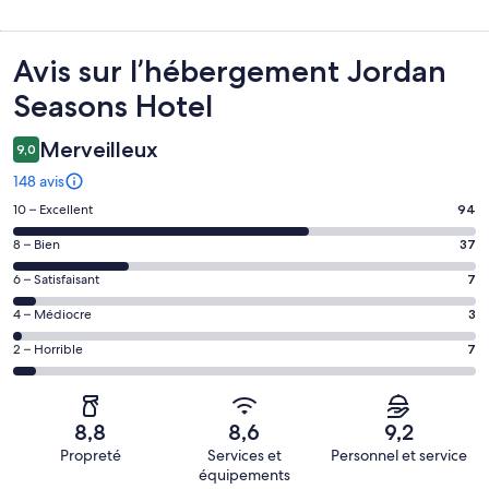
Avis
Avis sur l’hébergement Jordan
Seasons Hotel
Merveilleux
9,0
148 avis
Note
10 – Excellent
94
des
Note
8 – Bien
37
voyageurs
des
de 10
Note
6 – Satisfaisant
7
voyageurs
(Excellent),
des
de 8
Note
4 – Médiocre
3
d’après 94 avis
voyageurs
(Bien),
des
sur 148.
de 6
Note
2 – Horrible
7
d’après 37 avis
voyageurs
(Satisfaisant),
des
sur 148.
de 4
d’après 7 avis
voyageurs
(Médiocre),
sur 148.
de 2
d’après 3 avis
8,8
8,6
9,2
(Horrible),
sur 148.
Propreté
Services et
Personnel et service
d’après 7 avis
équipements
sur 148.