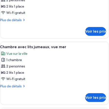
pour
2 personnes
ce
2 lits 1 place
type
Wi-Fi gratuit
de
Plus
Plus de détails
chambre :
de
Twin
détails
Voir les prix
sur
Room,
le
Mountain
type
Afficher
Une chambre d’hôtel avec deux lits, un 
View
10
de
Chambre avec lits jumeaux, vue mer
toutes
with
chambre
Vue sur la ville
Twin
les
Balcony
Room,
1 chambre
photos
Mountain
pour
2 personnes
View
ce
with
2 lits 1 place
Balcony
type
Wi-Fi gratuit
de
Plus
Plus de détails
chambre :
de
Chambre
détails
Voir les prix
sur
avec
le
lits
type