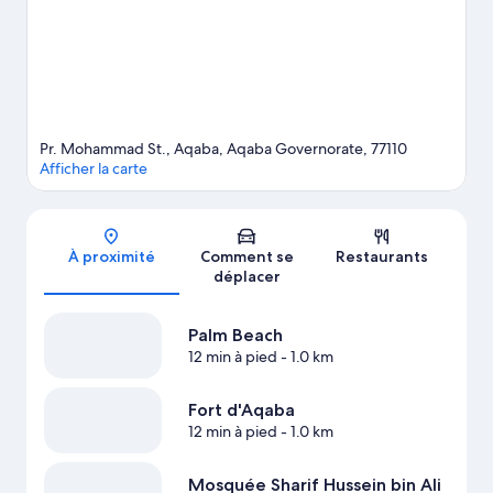
marin de l'observatoire sous-marin d'Eilat. Les points d'eau
environnants vous donnent l'occasion rêvée de vous adonner à
de nouvelles activités telles que la planche à voile et la pêche.
Naturellement, vous pourrez également vous éclater au grand
air en optant pour la randonnée à pied ou à vélo.
Consultez
notre guide de voyage sur Aqaba
Pr. Mohammad St., Aqaba, Aqaba Governorate, 77110
Afficher la carte
Carte
À proximité
Comment se
Restaurants
déplacer
Palm Beach
12 min à pied
- 1.0 km
Fort d'Aqaba
12 min à pied
- 1.0 km
Mosquée Sharif Hussein bin Ali