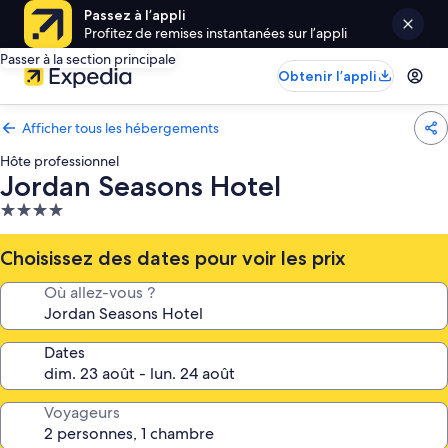
Passez à l’appli
Profitez de remises instantanées sur l’appli
Passer à la section principale
Obtenir l’appli
Afficher tous les hébergements
Hôte professionnel
Jordan Seasons Hotel
Hébergement
4.0 étoiles
Choisissez des dates pour voir les prix
Où allez-vous ?
Dates
Voyageurs