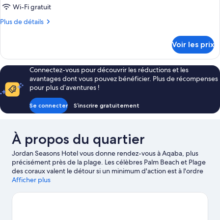
type
Wi-Fi gratuit
de
Plus
Plus de détails
chambre :
de
Chambre
détails
Voir les prix
sur
Double
le
Deluxe,
type
Connectez-vous pour découvrir les réductions et les
vue
de
avantages dont vous pouvez bénéficier. Plus de récompenses
montagne
chambre
pour plus d’aventures !
Chambre
Double
Se connecter
S’inscrire gratuitement
Deluxe,
vue
montagne
À propos du quartier
Jordan Seasons Hotel vous donne rendez-vous à Aqaba, plus
précisément près de la plage. Les célèbres Palm Beach et Plage
des coraux valent le détour si un minimum d'action est à l'ordre
du jour. L'aventure, très peu pour vous ? Vous préférez vous
Afficher plus
poser et apprécier la beauté naturelle des lieux ? Partez à la
découverte des non moins emblématiques Parc marin d'Aqaba
et Club de plage de Berenice. Lors de votre séjour, ne manquez
pas les incontournables Parc Aquatique Saraya Aqaba et Parc