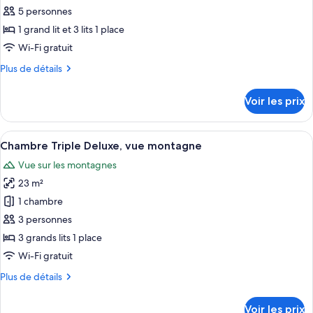
vue
pour
5 personnes
mer
ce
(4
1 grand lit et 3 lits 1 place
Guests)
type
Wi-Fi gratuit
de
Plus
Plus de détails
chambre :
de
Chambre
détails
Voir les prix
sur
Familiale,
le
vue
type
Afficher
Une chambre d’hôtel avec trois lits, c
mer
9
de
Chambre Triple Deluxe, vue montagne
toutes
(5
chambre
Vue sur les montagnes
Chambre
les
Guests)
Familiale,
23 m²
photos
vue
pour
1 chambre
mer
ce
(5
3 personnes
Guests)
type
3 grands lits 1 place
de
Wi-Fi gratuit
chambre :
Plus
Plus de détails
Chambre
de
Triple
détails
Voir les prix