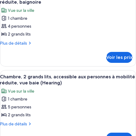
chambre
Shower)
accessible
réduite, baignoire
Studio,
les
aux
Vue sur la ville
2
photos
personnes
grands
1 chambre
pour
lits,
à
4 personnes
ce
accessible
mobilité
aux
type
2 grands lits
réduite
personnes
de
Plus
Plus de détails
(Mobility,
à
chambre :
de
mobilité
Roll-
détails
Chambre,
réduite
Voir les prix
In
sur
(Mobility,
2
Shower)
le
Roll-
grands
type
In
Afficher
Une chambre d’hôtel avec deux lits, un
3
lits,
de
Chambre, 2 grands lits, accessible aux personnes à mobilité
Shower)
toutes
chambre
accessible
réduite, vue baie (Hearing)
Chambre,
les
aux
Vue sur la ville
2
photos
personnes
grands
1 chambre
pour
lits,
à
5 personnes
ce
accessible
mobilité
aux
type
2 grands lits
réduite,
personnes
de
Plus
Plus de détails
baignoire
à
chambre :
de
mobilité
détails
réduite,