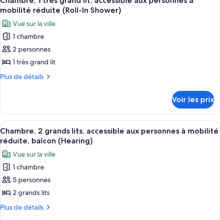
Chambre, 1 très grand lit, accessible aux personnes à
(Bathtub)
toutes
chambre
lit,
mobilité réduite (Roll-In Shower)
Chambre,
les
accessible
Vue sur la ville
1
photos
aux
très
1 chambre
pour
grand
personnes
2 personnes
ce
lit,
à
accessible
type
1 très grand lit
mobilité
aux
de
Plus
Plus de détails
réduite
personnes
chambre :
de
à
(Roll-
détails
Chambre,
mobilité
Voir les prix
In
sur
réduite
1
Shower)
le
(Roll-
très
type
In
Afficher
Une chambre d’hôtel avec deux lits, un
3
grand
de
Chambre, 2 grands lits, accessible aux personnes à mobilité
Shower)
toutes
chambre
lit,
réduite, balcon (Hearing)
Chambre,
les
accessible
Vue sur la ville
1
photos
aux
très
1 chambre
pour
grand
personnes
5 personnes
ce
lit,
à
accessible
type
2 grands lits
mobilité
aux
de
Plus
Plus de détails
réduite
personnes
chambre :
de
à