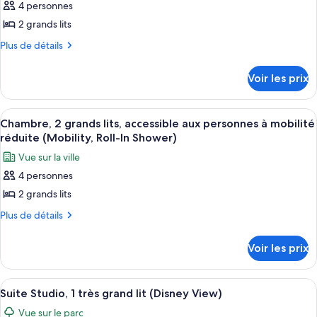
accessible
très
4 personnes
pour
grand
aux
2 grands lits
ce
lit,
personnes
accessible
type
Plus
Plus de détails
à
aux
de
de
personnes
mobilité
détails
chambre :
Voir les prix
à
sur
réduite
Chambre,
mobilité
le
(Mobility
réduite
2
type
Afficher
Une chambre d’hôtel avec deux lits, u
&
(Mobility
8
de
grands
Chambre, 2 grands lits, accessible aux personnes à mobilité
&
toutes
Hearing)
chambre
réduite (Mobility, Roll-In Shower)
lits,
Hearing)
Chambre,
les
accessible
Vue sur la ville
2
photos
aux
grands
4 personnes
pour
lits,
personnes
2 grands lits
ce
accessible
à
aux
type
Plus
Plus de détails
mobilité
personnes
de
de
à
réduite,
détails
chambre :
Voir les prix
mobilité
sur
baignoire
Chambre,
réduite,
le
(Mobility)
baignoire
2
type
Afficher
Une chambre d’hôtel avec une grande f
(Mobility)
11
de
grands
Suite Studio, 1 très grand lit (Disney View)
toutes
chambre
lits,
Vue sur le parc
Chambre,