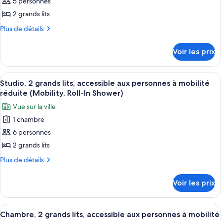
5 personnes
ce
accessible
mobilité
aux
type
2 grands lits
réduite
personnes
de
Plus
Plus de détails
(Hearing)
à
chambre :
de
mobilité
détails
Chambre,
réduite
Voir les prix
sur
(Hearing)
2
le
grands
type
Afficher
Une chambre d’hôtel moderne, dotée d’u
8
lits,
de
Studio, 2 grands lits, accessible aux personnes à mobilité
toutes
chambre
accessible
réduite (Mobility, Roll-In Shower)
Chambre,
les
aux
Vue sur la ville
2
photos
personnes
grands
1 chambre
pour
lits,
à
6 personnes
ce
accessible
mobilité
aux
type
2 grands lits
réduite,
personnes
de
Plus
Plus de détails
vue
à
chambre :
de
mobilité
baie
détails
Studio,
réduite,
Voir les prix
(Roll-
sur
vue
2
In
le
baie
grands
type
(Roll-
Shower)
Afficher
Une chambre d’hôtel avec deux lits, un
3
lits,
de
Chambre, 2 grands lits, accessible aux personnes à mobilité
In
toutes