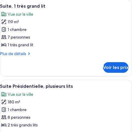
Afficher
Une chambre d’hôtel avec un grand lit
très
8
de
Suite, 1 très grand lit
toutes
grand
chambre
Vue sur la ville
Suite
les
lit
Présidentielle,
119 m²
photos
1
pour
1 chambre
très
ce
grand
7 personnes
lit
type
1 très grand lit
de
Plus
Plus de détails
chambre :
de
Suite,
détails
Voir les prix
sur
1
le
très
type
Afficher
Une chambre d’hôtel moderne dotée d’un
grand
11
de
Suite Présidentielle, plusieurs lits
toutes
lit
chambre
Vue sur la ville
Suite,
les
1
180 m²
photos
très
pour
1 chambre
grand
ce
lit
8 personnes
type
2 très grands lits
de