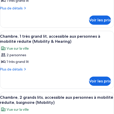
ce
1 très grand lit
type
Plus
Plus de détails
de
de
chambre :
détails
Voir les prix
sur
Chambre,
le
1
type
Afficher
Une chambre d’hôtel avec un lit, un c
très
11
de
Chambre, 1 très grand lit, accessible aux personnes à
toutes
chambre
grand
mobilité réduite (Mobility & Hearing)
Chambre,
les
lit
Vue sur la ville
1
photos
très
2 personnes
pour
grand
1 très grand lit
ce
lit
type
Plus
Plus de détails
de
de
détails
chambre :
Voir les prix
sur
Chambre,
le
1
type
Afficher
Une chambre d’hôtel avec deux lits, u
5
de
très
Chambre, 2 grands lits, accessible aux personnes à mobilité
toutes
chambre
réduite, baignoire (Mobility)
grand
Chambre,
les
lit,
Vue sur la ville
1
photos