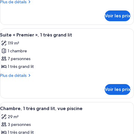
Plus
Plus de détails
chambre :
de
Suite
détails
Voir les prix
sur
Présidentielle,
le
plusieurs
type
Afficher
Télévision à écran plat de 32 pouces av
lits
10
de
Suite « Premier », 1 très grand lit
toutes
chambre
119 m²
Suite
les
Présidentielle,
1 chambre
photos
plusieurs
pour
7 personnes
lits
ce
1 très grand lit
type
Plus
Plus de détails
de
de
chambre :
détails
Voir les prix
sur
Suite
le
«
type
Afficher
Literie de qualité supérieure, couette 
Premier
7
de
Chambre, 1 très grand lit, vue piscine
toutes
chambre
»,
29 m²
Suite
les
1
«
3 personnes
photos
très
Premier
pour
1 très grand lit