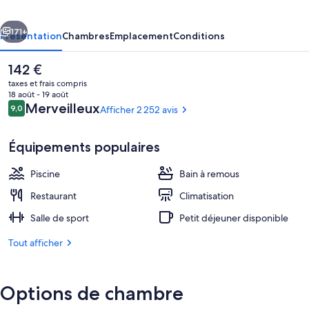
cédent
Suivant
171+
Présentation
Chambres
Emplacement
Conditions
Le
142 €
prix
taxes et frais compris
actuel
18 août - 19 août
est
Avis
Merveilleux
9,0
Afficher 2 252 avis
9,0 sur 10
de
voyageurs
142 €.
Équipements populaires
Piscine
Bain à remous
Extérieur
Restaurant
Climatisation
Salle de sport
Petit déjeuner disponible
Tout afficher
Options de chambre