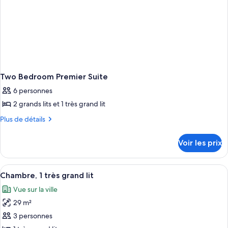
Two Bedroom Premier Suite
6 personnes
2 grands lits et 1 très grand lit
Plus
Plus de détails
de
détails
Voir les prix
sur
le
type
Afficher
Une chambre d’hôtel avec un grand lit,
6
de
Chambre, 1 très grand lit
toutes
chambre
Vue sur la ville
Two
les
Bedroom
29 m²
photos
Premier
pour
3 personnes
Suite