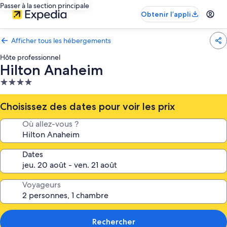
Passer à la section principale
Obtenir l’appli
Afficher tous les hébergements
Hôte professionnel
Hilton Anaheim
Hébergement
4.0 étoiles
Choisissez des dates pour voir les prix
Où allez-vous ?
Dates
Voyageurs
Rechercher