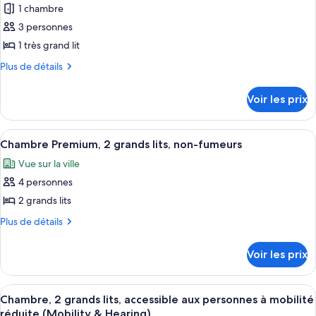
lits,
2
1 chambre
photos
vue
grands
pour
3 personnes
lits,
baie
ce
vue
1 très grand lit
(Disney
baie
type
View)
Plus
Plus de détails
(Disney
de
de
View)
chambre :
détails
Voir les prix
sur
Chambre
le
Premium,
type
Afficher
Une chambre d’hôtel avec deux lits, un
1
5
de
Chambre Premium, 2 grands lits, non-fumeurs
toutes
chambre
très
Vue sur la ville
Chambre
les
grand
Premium,
4 personnes
photos
lit
1
pour
2 grands lits
très
ce
grand
Plus
Plus de détails
lit
type
de
détails
de
Voir les prix
sur
chambre :
le
Chambre
type
Afficher
Une chambre d’hôtel avec deux lits, un
4
Premium,
de
Chambre, 2 grands lits, accessible aux personnes à mobilité
toutes
chambre
2
réduite (Mobility & Hearing)