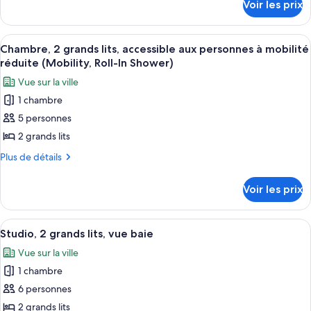
Chambre,
Voir les prix
sur
baignoire
2
le
grands
type
Afficher
Une chambre d’hôtel avec deux lits, un
3
lits,
de
Chambre, 2 grands lits, accessible aux personnes à mobilité
toutes
chambre
accessible
réduite (Mobility, Roll-In Shower)
Chambre,
les
aux
Vue sur la ville
2
photos
personnes
grands
1 chambre
pour
lits,
à
5 personnes
ce
accessible
mobilité
aux
type
2 grands lits
réduite,
personnes
de
Plus
Plus de détails
vue
à
chambre :
de
mobilité
baie
détails
Chambre,
réduite,
Voir les prix
(Hearing)
sur
vue
2
le
baie
grands
type
(Hearing)
Afficher
Une chambre d’hôtel avec un grand lit
9
lits,
de
Studio, 2 grands lits, vue baie
toutes
chambre
accessible
Vue sur la ville
Chambre,
les
aux
2
1 chambre
photos
personnes
grands
pour
6 personnes
lits,
à
ce
accessible
2 grands lits