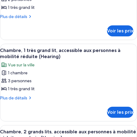
ce
lit,
à
accessible
type
1 très grand lit
mobilité
aux
de
Plus
Plus de détails
réduite,
personnes
chambre :
de
à
baignoire
détails
Chambre,
mobilité
Voir les prix
(Mobility)
sur
réduite,
1
le
baignoire
très
type
(Mobility)
Afficher
Une chambre d’hôtel avec un grand lit,
3
grand
de
Chambre, 1 très grand lit, accessible aux personnes à
toutes
chambre
lit,
mobilité réduite (Hearing)
Chambre,
les
accessible
Vue sur la ville
1
photos
aux
très
1 chambre
pour
grand
personnes
3 personnes
ce
lit,
à
accessible
type
1 très grand lit
mobilité
aux
de
Plus
Plus de détails
réduite
personnes
chambre :
de
à
(Hearing)
détails
Chambre,
mobilité
Voir les prix
sur
réduite
1
le
(Hearing)
très
type
Afficher
Une chambre d’hôtel avec deux lits, un
3
grand
de
Chambre, 2 grands lits, accessible aux personnes à mobilité
toutes
chambre