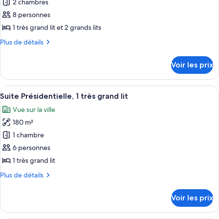
pour
2 chambres
lits,
ce
balcon
8 personnes
type
1 très grand lit et 2 grands lits
de
Plus
Plus de détails
chambre :
de
Suite
détails
Voir les prix
sur
Présidentielle,
le
2
type
Afficher
Une chambre d’hôtel moderne avec de g
chambres
16
de
Suite Présidentielle, 1 très grand lit
toutes
chambre
Vue sur la ville
Suite
les
Présidentielle,
180 m²
photos
2
pour
1 chambre
chambres
ce
6 personnes
type
1 très grand lit
de
Plus
Plus de détails
chambre :
de
Suite
détails
Voir les prix
sur
Présidentielle,
le
1
type