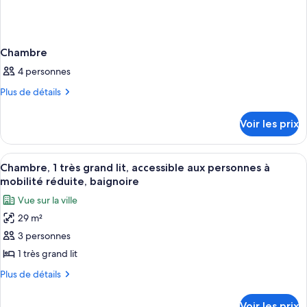
Chambre
4 personnes
Plus
Plus de détails
de
détails
Voir les prix
sur
le
type
Afficher
Une chambre d’hôtel moderne équipée d’
6
de
Chambre, 1 très grand lit, accessible aux personnes à
toutes
chambre
mobilité réduite, baignoire
Chambre
les
Vue sur la ville
photos
29 m²
pour
3 personnes
ce
type
1 très grand lit
de
Plus
Plus de détails
chambre :
de
détails
Chambre,
Voir les prix