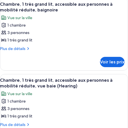
Hearing)
Afficher
Une chambre d’hôtel avec un grand lit,
très
3
de
Chambre, 1 très grand lit, accessible aux personnes à
Hearing)
toutes
chambre
grand
mobilité réduite, baignoire
Chambre,
les
lit
Vue sur la ville
1
photos
très
1 chambre
pour
grand
3 personnes
ce
lit
type
1 très grand lit
de
Plus
Plus de détails
chambre :
de
détails
Chambre,
Voir les prix
sur
1
le
très
type
Afficher
Une chambre d’hôtel avec un grand lit,
3
grand
de
Chambre, 1 très grand lit, accessible aux personnes à
toutes
chambre
lit,
mobilité réduite, vue baie (Hearing)
Chambre,
les
accessible
Vue sur la ville
1
photos
aux
très
1 chambre
pour
grand
personnes
3 personnes
ce
lit,
à
accessible
type
1 très grand lit
mobilité
aux
de
Plus
Plus de détails
réduite,
personnes