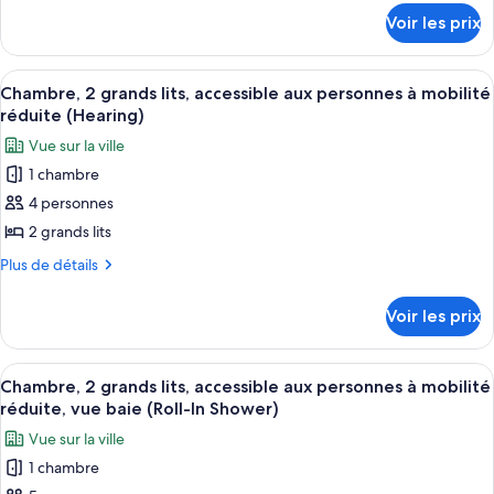
(Roll-
détails
Chambre,
mobilité
Voir les prix
In
sur
réduite
2
Shower)
le
(Roll-
grands
type
In
Afficher
Une chambre d’hôtel avec deux lits, un
3
lits,
de
Chambre, 2 grands lits, accessible aux personnes à mobilité
Shower)
toutes
chambre
accessible
réduite (Hearing)
Chambre,
les
aux
Vue sur la ville
2
photos
personnes
grands
1 chambre
pour
lits,
à
4 personnes
ce
accessible
mobilité
aux
type
2 grands lits
réduite,
personnes
de
Plus
Plus de détails
balcon
à
chambre :
de
mobilité
(Hearing)
détails
Chambre,
réduite,
Voir les prix
sur
balcon
2
le
(Hearing)
grands
type
Afficher
Une chambre d’hôtel avec deux lits, un
3
lits,
de
Chambre, 2 grands lits, accessible aux personnes à mobilité
toutes
chambre
accessible
réduite, vue baie (Roll-In Shower)
Chambre,
les
aux
Vue sur la ville
2
photos
personnes
grands
1 chambre
pour
lits,
à