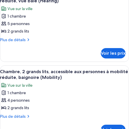
lit,
réduite, vue baie (Hearing)
Chambre,
les
accessible
Vue sur la ville
1
photos
aux
très
1 chambre
pour
grand
personnes
5 personnes
ce
lit,
à
accessible
type
2 grands lits
mobilité
aux
de
Plus
Plus de détails
réduite
personnes
chambre :
de
à
(Hearing)
détails
Chambre,
mobilité
Voir les prix
sur
réduite
2
le
(Hearing)
grands
type
Afficher
Une chambre d’hôtel avec deux lits, un
3
lits,
de
Chambre, 2 grands lits, accessible aux personnes à mobilité
toutes
chambre
accessible
réduite, baignoire (Mobility)
Chambre,
les
aux
Vue sur la ville
2
photos
personnes
grands
1 chambre
pour
lits,
à
4 personnes
ce
accessible
mobilité
aux
type
2 grands lits
réduite,
personnes
de
Plus
Plus de détails
vue
à
chambre :
de
mobilité
baie
détails
Chambre,
réduite,