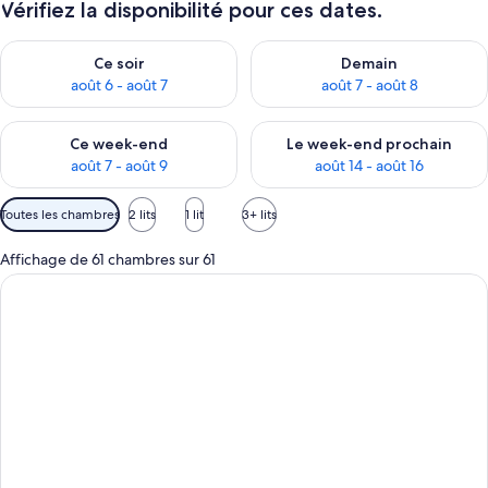
Vérifiez la disponibilité pour ces dates.
Vérifier la disponibilité pour ce soir août 6 - août 7
Vérifier la disponibilité pour 
Ce soir
Demain
août 6 - août 7
août 7 - août 8
Vérifier la disponibilité pour ce week-end août 7 - août 9
Vérifier la disponibilité pour 
Ce week-end
Le week-end prochain
août 7 - août 9
août 14 - août 16
Filtres
Toutes les chambres
2 lits
1 lit
3+ lits
disponibles
pour
Affichage de 61 chambres sur 61
les
chambres