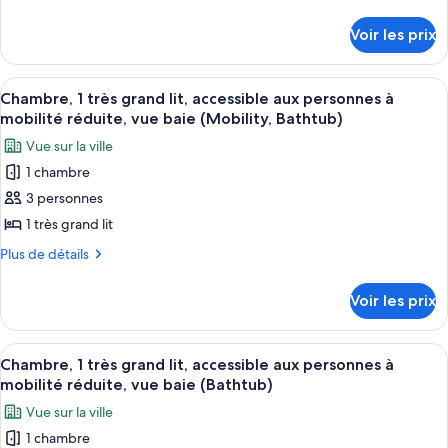
chambre :
de
à
baignoire
détails
Chambre,
mobilité
Voir les prix
sur
réduite,
1
le
baignoire
très
type
Afficher
Une chambre d’hôtel avec un grand lit,
3
grand
de
Chambre, 1 très grand lit, accessible aux personnes à
toutes
chambre
lit,
mobilité réduite, vue baie (Mobility, Bathtub)
Chambre,
les
accessible
Vue sur la ville
1
photos
aux
très
1 chambre
pour
grand
personnes
3 personnes
ce
lit,
à
accessible
type
1 très grand lit
mobilité
aux
de
Plus
Plus de détails
réduite,
personnes
chambre :
de
à
vue
détails
Chambre,
mobilité
Voir les prix
baie
sur
réduite,
1
(Hearing)
le
vue
très
type
baie
Afficher
Une chambre d’hôtel avec un grand lit,
3
grand
de
Chambre, 1 très grand lit, accessible aux personnes à
(Hearing)
toutes
chambre
lit,
mobilité réduite, vue baie (Bathtub)
Chambre,
les
accessible
Vue sur la ville
1
photos
aux
très
1 chambre
pour