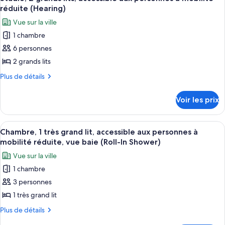
toutes
chambre
lits,
réduite (Hearing)
Chambre,
les
non-
Vue sur la ville
2
photos
fumeurs
grands
1 chambre
pour
lits,
6 personnes
ce
non-
fumeurs
type
2 grands lits
de
Plus
Plus de détails
chambre :
de
détails
Studio,
Voir les prix
sur
2
le
grands
type
Afficher
Une chambre d’hôtel avec un grand lit,
3
lits,
de
Chambre, 1 très grand lit, accessible aux personnes à
toutes
chambre
accessible
mobilité réduite, vue baie (Roll-In Shower)
Studio,
les
aux
Vue sur la ville
2
photos
personnes
grands
1 chambre
pour
lits,
à
3 personnes
ce
accessible
mobilité
aux
type
1 très grand lit
réduite
personnes
de
Plus
Plus de détails
(Hearing)
à
chambre :
de
mobilité