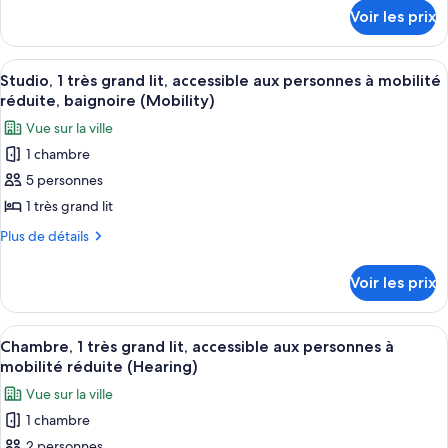
détails
Chambre,
réduite
Voir les prix
sur
(Hearing)
1
le
très
type
Afficher
Une chambre d’hôtel avec un grand lit,
3
grand
de
Studio, 1 très grand lit, accessible aux personnes à mobilité
toutes
chambre
lit,
réduite, baignoire (Mobility)
Chambre,
les
accessible
Vue sur la ville
1
photos
aux
très
1 chambre
pour
grand
personnes
5 personnes
ce
lit,
à
accessible
type
1 très grand lit
mobilité
aux
de
Plus
Plus de détails
réduite,
personnes
chambre :
de
à
vue
détails
Studio,
mobilité
Voir les prix
baie
sur
réduite,
1
(Roll-
le
vue
très
type
baie
In
Afficher
Une chambre d’hôtel avec un grand lit,
3
grand
de
Chambre, 1 très grand lit, accessible aux personnes à
(Roll-
Shower)
toutes
chambre
In
lit,
mobilité réduite (Hearing)
Studio,
les
Shower)
accessible
Vue sur la ville
1
photos
aux
très
1 chambre
pour
grand
personnes
2 personnes