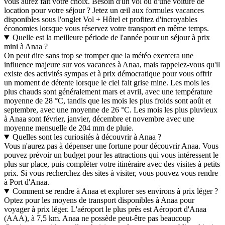
vous aurez fait votre choix. Besoin d'un vol ou d'une voiture de
location pour votre séjour ? Jetez un œil aux formules vacances
disponibles sous l'onglet Vol + Hôtel et profitez d'incroyables
économies lorsque vous réservez votre transport en même temps.
Quelle est la meilleure période de l'année pour un séjour à prix
mini à Anaa ?
On peut dire sans trop se tromper que la météo exercera une
influence majeure sur vos vacances à Anaa, mais rappelez-vous qu'il
existe des activités sympas et à prix démocratique pour vous offrir
un moment de détente lorsque le ciel fait grise mine. Les mois les
plus chauds sont généralement mars et avril, avec une température
moyenne de 28 °C, tandis que les mois les plus froids sont août et
septembre, avec une moyenne de 26 °C. Les mois les plus pluvieux
à Anaa sont février, janvier, décembre et novembre avec une
moyenne mensuelle de 204 mm de pluie.
Quelles sont les curiosités à découvrir à Anaa ?
Vous n'aurez pas à dépenser une fortune pour découvrir Anaa. Vous
pouvez prévoir un budget pour les attractions qui vous intéressent le
plus sur place, puis compléter votre itinéraire avec des visites à petits
prix. Si vous recherchez des sites à visiter, vous pouvez vous rendre
à Port d'Anaa.
Comment se rendre à Anaa et explorer ses environs à prix léger ?
Optez pour les moyens de transport disponibles à Anaa pour
voyager à prix léger. L'aéroport le plus près est Aéroport d'Anaa
(AAA), à 7,5 km. Anaa ne possède peut-être pas beaucoup