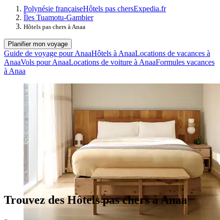
Polynésie française
Hôtels pas chers
Expedia.fr
Îles Tuamotu-Gambier
Hôtels pas chers à Anaa
Planifier mon voyage
Guide de voyage pour Anaa
Hôtels à Anaa
Locations de vacances à
Anaa
Vols pour Anaa
Locations de voiture à Anaa
Formules vacances
à Anaa
Trouvez des Hôtels pas chers à Anaa