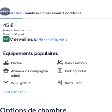
Casino
cédent
Suivant
40+
Présentation
Chambres
Emplacement
Conditions
Le
45 €
prix
taxes et frais compris
actuel
9 août - 10 août
est
Avis
Merveilleux
9,0
Afficher 1 004 avis
9,0 sur 10
de
voyageurs
45 €.
Équipements populaires
Piscine
Bain à remous
Équipement de l’hébergement
Animaux de compagnie
Parking inclus
admis
Wi-Fi gratuit
Restaurant
Tout afficher
Options de chambre