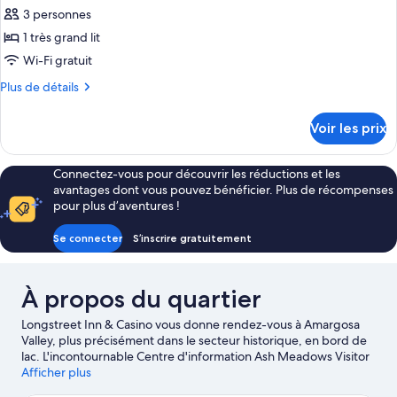
2
pour
3 personnes
lits
ce
doubles,
1 très grand lit
vue
type
Wi-Fi gratuit
lac
de
Plus
Plus de détails
chambre :
de
Suite
détails
Voir les prix
sur
Junior,
le
1
type
Connectez-vous pour découvrir les réductions et les
très
de
avantages dont vous pouvez bénéficier. Plus de récompenses
grand
chambre
pour plus d’aventures !
Suite
lit
Junior,
Se connecter
S’inscrire gratuitement
1
très
grand
À propos du quartier
lit
Longstreet Inn & Casino vous donne rendez-vous à Amargosa
Valley, plus précisément dans le secteur historique, en bord de
lac. L'incontournable Centre d'information Ash Meadows Visitor
Center figure parmi les points d'intérêt de la région.
Afficher plus
Consultez
notre guide de voyage sur Amargosa Valley