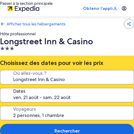
Passer à la section principale
Obtenir l’appli
Afficher tous les hébergements
Hôte professionnel
Longstreet Inn & Casino
Hébergement
3.0 étoiles
Choisissez des dates pour voir les prix
Où allez-vous ?
Dates
Voyageurs
Rechercher