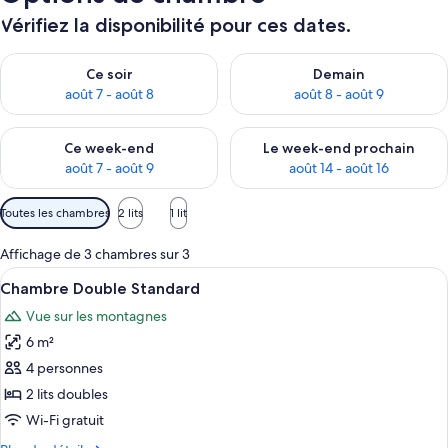
Vérifiez la disponibilité pour ces dates.
Vérifier la disponibilité pour ce soir août 7 - août 8
Vérifier la disponibilité pour 
Ce soir
Demain
août 7 - août 8
août 8 - août 9
Vérifier la disponibilité pour ce week-end août 7 - août 9
Vérifier la disponibilité pour 
Ce week-end
Le week-end prochain
août 7 - août 9
août 14 - août 16
Filtres
Toutes les chambres
2 lits
1 lit
disponibles
pour
Affichage de 3 chambres sur 3
les
Afficher
Une chambre d’hôtel avec deux lits, 
1
Chambre Double Standard
chambres
toutes
Vue sur les montagnes
les
6 m²
photos
pour
4 personnes
ce
2 lits doubles
type
Wi-Fi gratuit
de