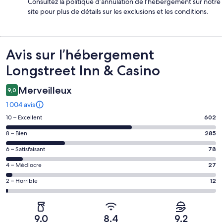
Consultez la politique d’annulation de l’hébergement sur notre
site pour plus de détails sur les exclusions et les conditions.
Avis
Avis sur l’hébergement
Longstreet Inn & Casino
Merveilleux
9,0
1 004 avis
Note
10 – Excellent
602
des
Note
8 – Bien
285
voyageurs
des
de 10
Note
6 – Satisfaisant
78
voyageurs
(Excellent),
des
de 8
Note
4 – Médiocre
27
d’après 602 avis
voyageurs
(Bien),
des
sur 1004.
de 6
Note
2 – Horrible
12
d’après 285 avis
voyageurs
(Satisfaisant),
des
sur 1004.
de 4
d’après 78 avis
voyageurs
(Médiocre),
sur 1004.
de 2
d’après 27 avis
9,0
8,4
9,2