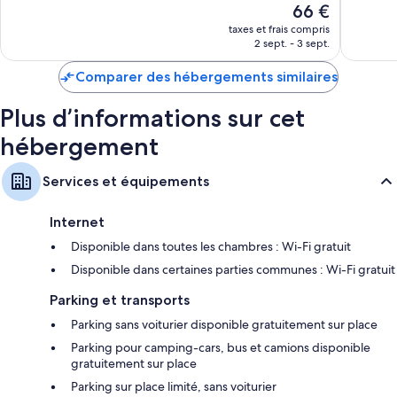
Merveill
Autres commodités équipant les chambres :
bien,
Le
66 €
1 009 av
2 838 avis
nouveau
taxes et frais compris
Chaise haute et lits bébé gratuits
prix
2 sept. - 3 sept.
est
Lits avec matelas Tempur-Pedic et lits pliants/supplémentaires (en
de
supplément)
Comparer des hébergements similaires
66 €
Salle de bains avec sèche-cheveux
Plus d’informations sur cet
Télévision à écran plat avec chaînes par câble
hébergement
Balcon ou patio, service de ménage quotidien et
adaptateurs/chargeurs électriques
Services et équipements
Internet
Disponible dans toutes les chambres : Wi-Fi gratuit
Disponible dans certaines parties communes : Wi-Fi gratuit
Parking et transports
Parking sans voiturier disponible gratuitement sur place
Parking pour camping-cars, bus et camions disponible
gratuitement sur place
Parking sur place limité, sans voiturier