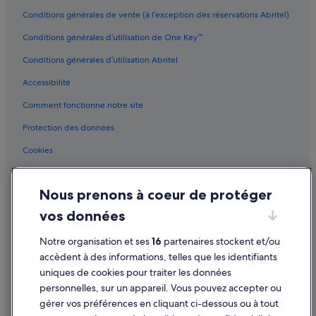
São Miguel do Gostoso : hôtels Hôtels d’aventure
Conditions générales de vente (à l’exception des réservations Abritel)
São Miguel do Gostoso : hôtels
Conditions générales d’utilisation de One Key™
São Miguel do Gostoso : Pousadas
Conditions générales d’utilisation Abritel
Sibauma : Complexes hôteliers
Accessibilité
Tibau do Sul : hôtels
Comment fonctionne notre site
Tibau do Sul : Complexes hôteliers
Tibau : hôtels
Protection des données
Vila Flor : Maison d’hôtes
Cookies
Vila Flor : hôtels
Conditions générales d'utilisation
Nous prenons à coeur de protéger
Mentions légales / Nous contacter
vos données
Directives de contenu et signalement de contenus
Notre organisation et ses
16
partenaires stockent et/ou
Aide
accèdent à des informations, telles que les identifiants
uniques de cookies pour traiter les données
Assistance
personnelles, sur un appareil. Vous pouvez accepter ou
Annuler votre vol
gérer vos préférences en cliquant ci-dessous ou à tout