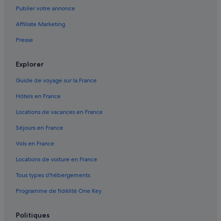
Jacumã : Appart’hôtels
Publier votre annonce
Jacumã : hôtels
Affiliate Marketing
Jacumã : Complexes hôteliers
Presse
Macau : hôtels
Martins : hôtels Hôtels de luxe
Explorer
Martins : hôtels
Guide de voyage sur la France
Mossoro : hôtels Hôtels avec spa
Hôtels en France
Muriu : Complexes hôteliers
Locations de vacances en France
Natal : Appart’hôtels
Séjours en France
Natal : hôtels Hôtels de plage
Vols en France
Natal : hôtels Hôtels de luxe
Locations de voiture en France
Natal : hôtels Hôtels tout compris
Tous types d'hébergements
Natal : hôtels
Programme de fidélité One Key
Patu : hôtels
Santa Cruz : hôtels
Politiques