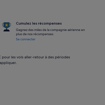
Cumulez les récompenses
Gagnez des miles de la compagnie aérienne en
plus de nos récompenses.
Se connecter
 pour les vols aller-retour à des périodes
appliquer.
r le dim 17 janv., trouvé à l’instant au prix de 527 €