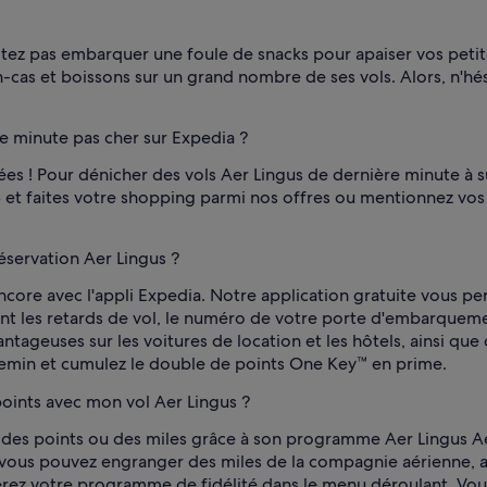
tez pas embarquer une foule de snacks pour apaiser vos petit
cas et boissons sur un grand nombre de ses vols. Alors, n'hési
e minute pas cher sur Expedia ?
sées ! Pour dénicher des vols Aer Lingus de dernière minute à su
et faites votre shopping parmi nos offres ou mentionnez vos
e
servation Aer Lingus ?
encore avec l'appli Expedia. Notre application gratuite vous p
ant les retards de vol, le numéro de votre porte d'embarquem
ntageuses sur les voitures de location et les hôtels, ainsi que
hemin et cumulez le double de points One Key™ en prime.
points avec mon vol Aer Lingus ?
r des points ou des miles grâce à son programme Aer Lingus Aer
, vous pouvez engranger des miles de la compagnie aérienne, 
epérez votre programme de fidélité dans le menu déroulant. V