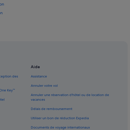
ion
on
on
tion
ion
Aide
xception des
Assistance
Annuler votre vol
e One Key™
Annuler une réservation d'hôtel ou de location de
n
itel
vacances
Délais de remboursement
Utiliser un bon de réduction Expedia
tion
Documents de voyage internationaux