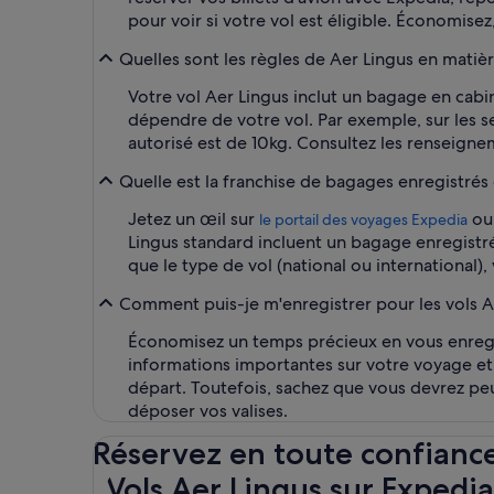
pour voir si votre vol est éligible. Économis
Quelles sont les règles de Aer Lingus en matiè
Votre vol Aer Lingus inclut un bagage en cabi
dépendre de votre vol. Par exemple, sur les 
autorisé est de 10kg. Consultez les renseignem
Quelle est la franchise de bagages enregistrés
Jetez un œil sur
ou 
le portail des voyages Expedia
Lingus standard incluent un bagage enregistré
que le type de vol (national ou international), 
Comment puis-je m'enregistrer pour les vols A
Économisez un temps précieux en vous enregist
informations importantes sur votre voyage et b
départ. Toutefois, sachez que vous devrez peu
déposer vos valises.
Réservez en toute confianc
Vols Aer Lingus sur Expedia.fr
Vols Aer Lingus sur Expedia