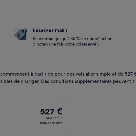
Réservez malin
Économisez jusqu’à 35 % sur une sélection
d’hôtels une fois votre vol réservé*.
t commencent à partir de pour des vols aller simple et de 527 €
ceptibles de changer. Des conditions supplémentaires peuvent s’
nt le lun 11 janv. de Paris et atterrissant à New York, avec retou
527 €
527 €
Aller-
Aller-retour
retour,
trouvé à l’instant
trouvé
à