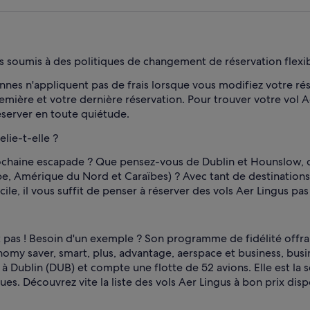
l’instant
 soumis à des politiques de changement de réservation flexib
es n'appliquent pas de frais lorsque vous modifiez votre ré
remière et votre dernière réservation. Pour trouver votre vol A
éserver en toute quiétude.
lie-t-elle ?
prochaine escapade ? Que pensez-vous de Dublin et Hounslow, 
pe, Amérique du Nord et Caraïbes) ? Avec tant de destination
acile, il vous suffit de penser à réserver des vols Aer Lingus pa
t pas ! Besoin d'un exemple ? Son programme de fidélité offra
y saver, smart, plus, advantage, aerspace et business, bus
n à Dublin (DUB) et compte une flotte de 52 avions. Elle est
ques. Découvrez vite la liste des vols Aer Lingus à bon prix dis