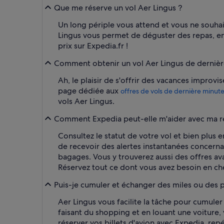
Que me réserve un vol Aer Lingus ?
Un long périple vous attend et vous ne souhai
Lingus vous permet de déguster des repas, en-
prix sur Expedia.fr !
Comment obtenir un vol Aer Lingus de dernièr
Ah, le plaisir de s'offrir des vacances improvi
page dédiée aux
offres de vols de dernière minut
vols Aer Lingus.
Comment Expedia peut-elle m'aider avec ma ré
Consultez le statut de votre vol et bien plus 
de recevoir des alertes instantanées concern
bagages. Vous y trouverez aussi des offres ava
Réservez tout ce dont vous avez besoin en c
Puis-je cumuler et échanger des miles ou des 
Aer Lingus vous facilite la tâche pour cumule
faisant du shopping et en louant une voiture
réserver vos billets d'avion avec Expedia, r