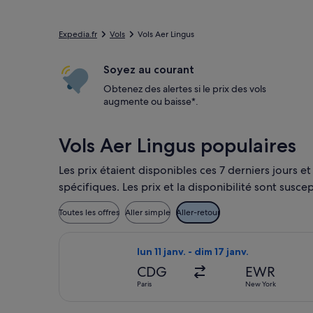
Expedia.fr
Vols
Vols Aer Lingus
Soyez au courant
Obtenez des alertes si le prix des vols
augmente ou baisse*.
Vols Aer Lingus populaires
Les prix étaient disponibles ces 7 derniers jours e
spécifiques. Les prix et la disponibilité sont sus
Toutes les offres
Aller simple
Aller-retour
Sélectionner le vol Aer Lingus, décolla
lun 11 janv. - dim 17 janv.
CDG
EWR
Paris
New York