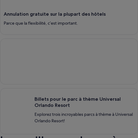
Annulation gratuite sur la plupart des hôtels
Parce que la flexibilité, c’est important.
À voir et à faire à Hawaï
Billets pour le parc à thème Universal Orlando Resort
Billets pour le parc à thème Universal
Orlando Resort
Explorez trois incroyables parcs à thème à Universal
Orlando Resort!