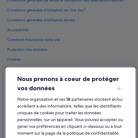
Conditions générales de vente (à l’exception des réservations Abritel)
Conditions générales d’utilisation de One Key™
Conditions générales d’utilisation Abritel
Accessibilité
Comment fonctionne notre site
Protection des données
Cookies
Conditions générales d'utilisation
Nous prenons à coeur de protéger
Mentions légales / Nous contacter
vos données
Directives de contenu et signalement de contenus
Notre organisation et ses
16
partenaires stockent et/ou
Aide
accèdent à des informations, telles que les identifiants
uniques de cookies pour traiter les données
Assistance
personnelles, sur un appareil. Vous pouvez accepter ou
Annuler votre vol
gérer vos préférences en cliquant ci-dessous ou à tout
moment sur la page de la politique de confidentialité.
Annuler une réservation d'hôtel ou de location de vacances