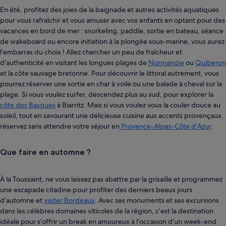
En été, profitez des joies de la baignade et autres activités aquatiques
pour vous rafraîchir et vous amuser avec vos enfants en optant pour des
vacances en bord de mer : snorkeling, paddle, sortie en bateau, séance
de wakeboard ou encore initiation à la plongée sous-marine, vous aurez
l’embarras du choix ! Allez chercher un peu de fraîcheur et
d’authenticité en visitant les longues plages de
Normandie
ou
Quiberon
et la côte sauvage bretonne. Pour découvrir le littoral autrement, vous
pourrez réserver une sortie en char à voile ou une balade à cheval sur la
plage. Si vous voulez surfer, descendez plus au sud, pour explorer la
côte des Basques
à Biarritz. Mais si vous voulez vous la couler douce au
soleil, tout en savourant une délicieuse cuisine aux accents provençaux,
réservez sans attendre votre séjour en
Provence-Alpes-Côte d’Azur
.
Que faire en automne ?
À la Toussaint, ne vous laissez pas abattre par la grisaille et programmez
une escapade citadine pour profiter des derniers beaux jours
d’automne et
visiter Bordeaux
. Avec ses monuments et ses excursions
dans les célèbres domaines viticoles de la région, c’est la destination
idéale pour s’offrir un break en amoureux à l’occasion d’un week-end