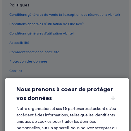
Politiques
Conditions générales de vente (à l’exception des réservations Abritel)
Conditions générales d’utilisation de One Key™
Conditions générales d’utilisation Abritel
Accessibilité
Comment fonctionne notre site
Protection des données
Cookies
Conditions générales d'utilisation
Nous prenons à coeur de protéger
Mentions légales / Nous contacter
vos données
Directives de contenu et signalement de contenus
Notre organisation et ses
16
partenaires stockent et/ou
Aide
accèdent à des informations, telles que les identifiants
uniques de cookies pour traiter les données
Assistance
personnelles, sur un appareil. Vous pouvez accepter ou