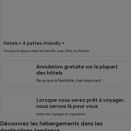
Hôtels « 4 pattes-friendly »
Trouvez le séjour idéal en famille, avec Félix ou Médor.
Annulation gratuite sur la plupart des hôtels, <span style="font
Annulation gratuite sur la plupart
des hôtels
Parce que la flexibilité, c’est important.
Lorsque vous serez pr&ecirc;t &agrave; voyager, nous serons 
Lorsque vous serez prêt à voyager,
nous serons là pour vous
Idées de voyages et inspiration
Découvrez les hébergements dans les
destinations tendance