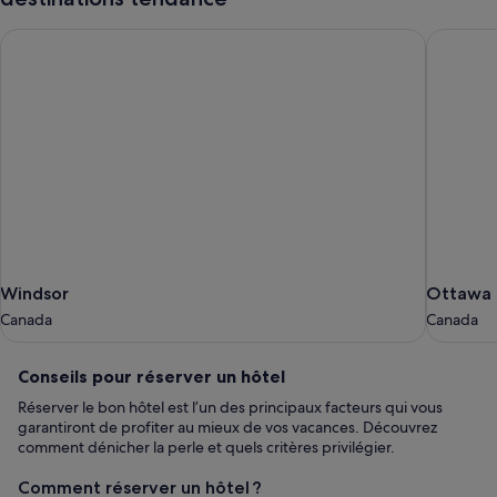
Windsor
Ottawa
Windsor
Ottawa
Windsor
Ottawa
Canada
Canada
Canada
Canada
Conseils
Conseils pour réserver un hôtel
pour
Réserver le bon hôtel est l’un des principaux facteurs qui vous
réserver
garantiront de profiter au mieux de vos vacances. Découvrez
un
comment dénicher la perle et quels critères privilégier.
hôtel
Comment réserver un hôtel ?