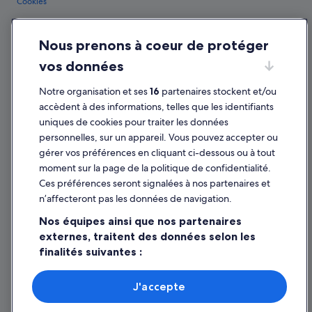
Cookies
Conditions générales d'utilisation
Nous prenons à coeur de protéger
Mentions légales / Nous contacter
vos données
Directives de contenu et signalement de contenus
Notre organisation et ses
16
partenaires stockent et/ou
Aide
accèdent à des informations, telles que les identifiants
uniques de cookies pour traiter les données
Assistance
personnelles, sur un appareil. Vous pouvez accepter ou
Annuler votre vol
gérer vos préférences en cliquant ci-dessous ou à tout
moment sur la page de la politique de confidentialité.
Annuler une réservation d'hôtel ou de location de vacances
Ces préférences seront signalées à nos partenaires et
Délais de remboursement
n’affecteront pas les données de navigation.
Utiliser un bon de réduction Expedia
Nos équipes ainsi que nos partenaires
externes, traitent des données selon les
Documents de voyage internationaux
finalités suivantes :
Utiliser des données de géolocalisation précises. Analyser
activement les caractéristiques de l’appareil pour
J'accepte
l’identification. Stocker et/ou accéder à des informations
Parmi les moyens de paiement acceptés sur expedia.fr figurent : American
sur un appareil. Publicités et contenu personnalisés,