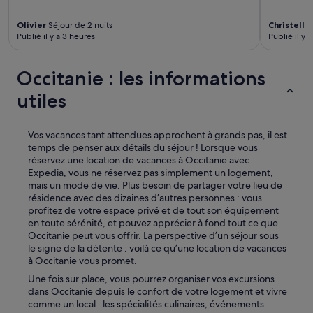
u
e
Olivier
Séjour de 2 nuits
Christelle
i
Publié il y a 3 heures
Publié il y a
l
q
u
Occitanie : les informations
i
e
utiles
s
t
t
Vos vacances tant attendues approchent à grands pas, il est
r
temps de penser aux détails du séjour ! Lorsque vous
e
réservez une location de vacances à Occitanie avec
s
Expedia, vous ne réservez pas simplement un logement,
r
mais un mode de vie. Plus besoin de partager votre lieu de
e
résidence avec des dizaines d’autres personnes : vous
a
profitez de votre espace privé et de tout son équipement
c
en toute sérénité, et pouvez apprécier à fond tout ce que
t
Occitanie peut vous offrir. La perspective d’un séjour sous
i
le signe de la détente : voilà ce qu’une location de vacances
v
à Occitanie vous promet.
e
Une fois sur place, vous pourrez organiser vos excursions
e
dans Occitanie depuis le confort de votre logement et vivre
t
comme un local : les spécialités culinaires, événements
a