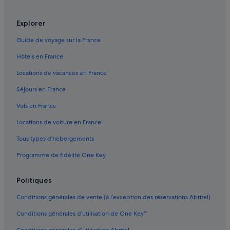
Narbonne : hôtels
Nîmes : hôtels
Explorer
Perpignan : hôtels
Guide de voyage sur la France
Rennes-Le-Château : Chambres d’hôtes
Hôtels en France
Rennes-Le-Château : Châteaux
Locations de vacances en France
Rennes-Le-Château : Maison d’hôtes
Séjours en France
Rennes-Le-Château : hôtels
Vols en France
Saint-Gauzens : hôtels B&B Hotels
Locations de voiture en France
Saint-Gauzens : hôtels Best Western
Tous types d'hébergements
Saint-Gauzens : hôtels Brit Hotels
Programme de fidélité One Key
Sainte-Marie-Plage : hôtels Logis International Services
Villepinte : hôtels
Politiques
Conditions générales de vente (à l’exception des réservations Abritel)
Conditions générales d’utilisation de One Key™