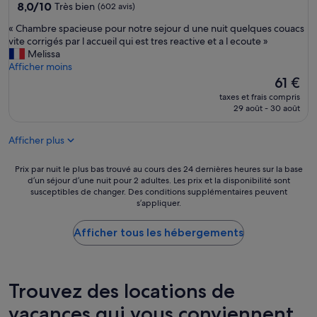
8.0
8,0/10
Très bien
(602 avis)
i
sur
s
«
« Chambre spacieuse pour notre sejour d une nuit quelques couacs
10,
s
C
vite corrigés par l accueil qui est tres reactive et a l ecoute »
Très
u
h
Melissa
bien,
p
a
Afficher moins
(602 avis)
e
m
Le
61 €
r
b
nouveau
p
taxes et frais compris
r
prix
29 août - 30 août
o
e
est
u
s
de
r
Afficher plus
p
61 €
n
a
o
c
Prix
Prix par nuit le plus bas trouvé au cours des 24 dernières heures sur la base
u
i
d’un séjour d’une nuit pour 2 adultes. Les prix et la disponibilité sont
par
s
susceptibles de changer. Des conditions supplémentaires peuvent
e
nuit
q
s’appliquer.
u
le
u
s
plus
i
e
Afficher tous les hébergements
bas
é
p
trouvé
t
o
au
i
u
cours
o
r
des
Trouvez des locations de
n
n
24 dernières
s
o
vacances qui vous conviennent
heures
d