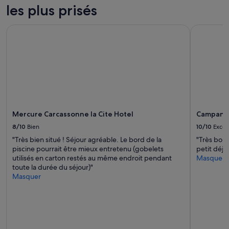
c
les plus prisés
d
o
e
u
s
Mercure Carcassonne la Cite Hotel
Campanile 
a
l
c
o
s
n
v
g
i
u
t
e
e
u
c
r
o
s
r
Mercure Carcassonne la Cite Hotel
Campanil
a
r
u
8/10
Bien
10/10
Excel
i
t
"Très bien situé ! Séjour agréable. Le bord de la
"Très bon 
g
o
piscine pourrait être mieux entretenu (gobelets
petit déje
é
p
utilisés en carton restés au même endroit pendant
Masquer
s
»
toute la durée du séjour)"
p
Masquer
a
r
l
a
c
c