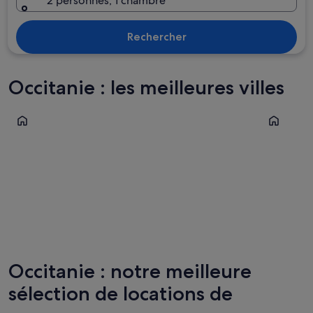
2 personnes, 1 chambre
Rechercher
Occitanie : les meilleures villes
Le Grau-du-Roi
Montpelli
Le Grau-du-Roi
Montpel
Occitanie : notre meilleure
sélection de locations de