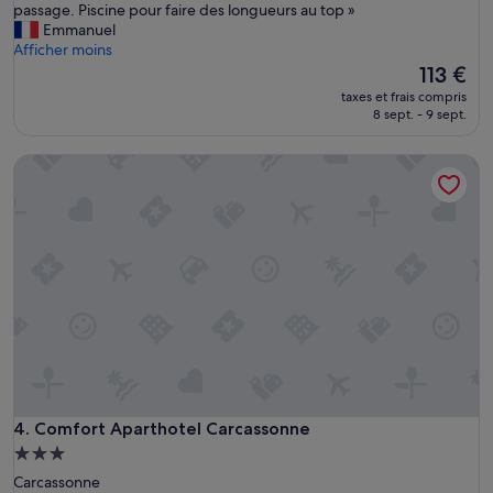
A
passage. Piscine pour faire des longueurs au top »
Merveilleux,
p
Emmanuel
(159 avis)
p
Afficher moins
a
Le
113 €
r
nouveau
taxes et frais compris
t
prix
8 sept. - 9 sept.
e
est
m
de
Comfort Aparthotel Carcassonne
e
113 €
n
t
p
r
o
p
r
e
s
i
m
p
l
Comfort Aparthotel Carcassonne
4. Comfort Aparthotel Carcassonne
e
Hébergement
m
3.0 étoiles
Carcassonne
a