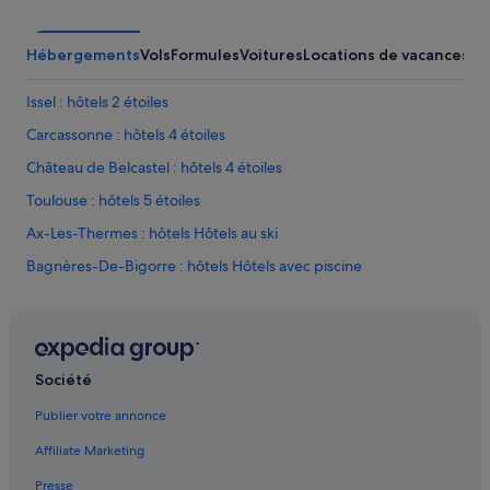
Hébergements
Vols
Formules
Voitures
Locations de vacances
Ac
Issel : hôtels 2 étoiles
Carcassonne : hôtels 4 étoiles
Château de Belcastel : hôtels 4 étoiles
Toulouse : hôtels 5 étoiles
Ax-Les-Thermes : hôtels Hôtels au ski
Bagnères-De-Bigorre : hôtels Hôtels avec piscine
Barbotan-Les-Thermes : Maison d’hôtes
Béziers : hôtels
Carcassonne : hôtels
Société
La Mongie : hôtels Hôtels avec piscine
Publier votre annonce
La Preste-les-Bains : hôtels Hôtels avec piscine
Affiliate Marketing
Montauban : hôtels
Presse