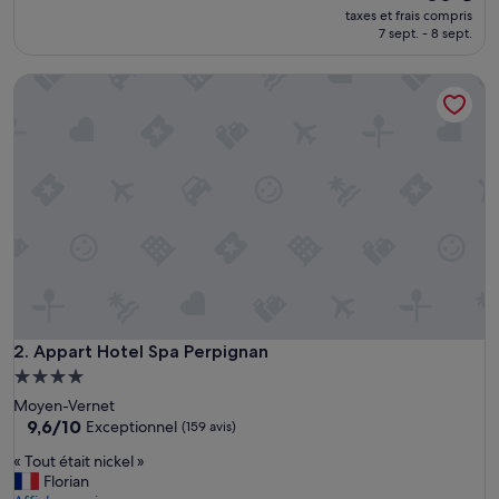
e
nouveau
taxes et frais compris
l
prix
7 sept. - 8 sept.
»
est
de
Appart Hotel Spa Perpignan
66 €
Appart Hotel Spa Perpignan
2. Appart Hotel Spa Perpignan
Hébergement
4.0 étoiles
Moyen-Vernet
9.6
9,6/10
Exceptionnel
(159 avis)
sur
«
« Tout était nickel »
10,
T
Florian
Exceptionnel,