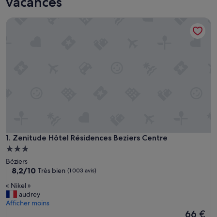
vacances
Zenitude Hôtel Résidences Beziers Centre
Zenitude Hôtel Résidences Beziers Centre
1. Zenitude Hôtel Résidences Beziers Centre
Hébergement
3.0 étoiles
Béziers
8.2
8,2/10
Très bien
(1 003 avis)
sur
«
« Nikel »
10,
N
audrey
Très
i
Afficher moins
bien,
k
Le
66 €
(1 003 avis)