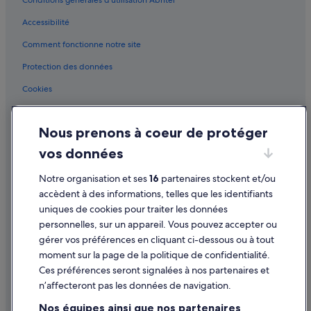
Conditions générales d’utilisation Abritel
Accessibilité
Comment fonctionne notre site
Protection des données
Cookies
Conditions générales d'utilisation
Nous prenons à coeur de protéger
Mentions légales / Nous contacter
vos données
Directives de contenu et signalement de contenus
Notre organisation et ses
16
partenaires stockent et/ou
Aide
accèdent à des informations, telles que les identifiants
uniques de cookies pour traiter les données
Assistance
personnelles, sur un appareil. Vous pouvez accepter ou
Annuler votre vol
gérer vos préférences en cliquant ci-dessous ou à tout
moment sur la page de la politique de confidentialité.
Annuler une réservation d'hôtel ou de location de vacances
Ces préférences seront signalées à nos partenaires et
Délais de remboursement
n’affecteront pas les données de navigation.
Utiliser un bon de réduction Expedia
Nos équipes ainsi que nos partenaires