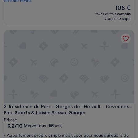
o
Afficher moins
(159 avis)
u
Le
108 €
t
nouveau
taxes et frais compris
é
prix
7 sept. - 8 sept.
t
est
a
de
Résidence du Parc - Gorges de l'Hérault - Cévennes - Parc S
i
108 €
t
n
i
c
k
e
l
»
Résidence du Parc - Gorges de l'Hérault - Cévennes - Parc S
3. Résidence du Parc - Gorges de l'Hérault - Cévennes -
Parc Sports & Loisirs Brissac Ganges
Brissac
9.2
9,2/10
Merveilleux
(159 avis)
sur
«
« Appartement propre simple mais super pour nous qui étions de
10,