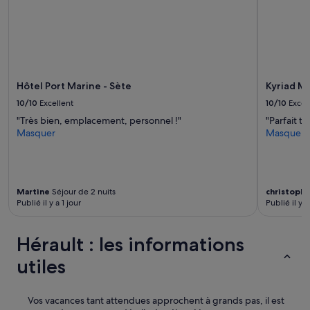
l
e
u
s
e
»
Hôtel Port Marine - Sète
Kyriad Mo
10/10
Excellent
10/10
Excel
"Très bien, emplacement, personnel !"
"Parfait tr
Masquer
Masquer
Martine
Séjour de 2 nuits
christoph
Publié il y a 1 jour
Publié il y a
Hérault : les informations
utiles
Vos vacances tant attendues approchent à grands pas, il est