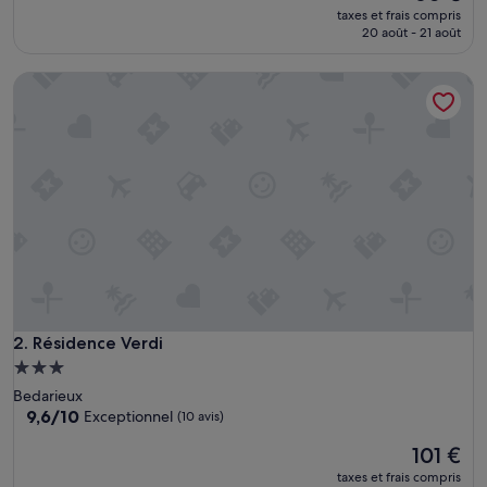
e
nouveau
taxes et frais compris
l
prix
20 août - 21 août
»
est
de
Résidence Verdi
60 €
Résidence Verdi
2. Résidence Verdi
Hébergement
3.0 étoiles
Bedarieux
9.6
9,6/10
Exceptionnel
(10 avis)
sur
Le
101 €
10,
nouveau
Exceptionnel,
taxes et frais compris