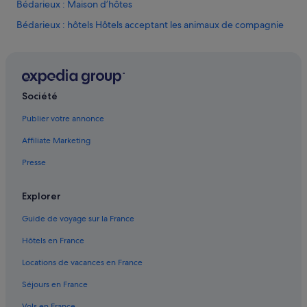
Bédarieux : Maison d’hôtes
Bédarieux : hôtels Hôtels acceptant les animaux de compagnie
Bédarieux : hôtels Hôtels avec parking
Bédarieux : hôtels
Bédarieux : Maisons de ville
Société
Bédarieux : Palaces
Publier votre annonce
Hérault : hôtels Hôtels acceptant les animaux de compagnie
Affiliate Marketing
Hérault : hôtels Hôtels avec parking
Presse
Hérault : hôtels Hôtels avec piscine
Hérault : hôtels Hôtels avec suites
Explorer
Hérault : hôtels Hôtels avec terrains de tennis
Guide de voyage sur la France
Hérault : hôtels Hôtels de plage
Hôtels en France
Hérault : hôtels Hôtels d’affaires
Locations de vacances en France
Hérault : hôtels Hôtels dans un domaine viticole
Séjours en France
Hérault : hôtels Hôtels-boutiques
Vols en France