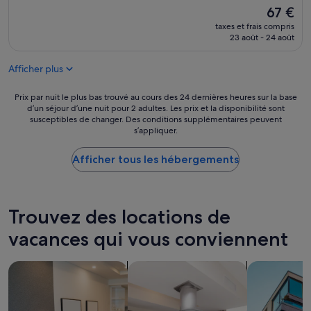
l
m
Le
67 €
e
b
nouveau
taxes et frais compris
q
r
prix
23 août - 24 août
u
e
est
i
p
de
p
Afficher plus
r
67 €
p
o
e
p
Prix
Prix par nuit le plus bas trouvé au cours des 24 dernières heures sur la base
d
r
d’un séjour d’une nuit pour 2 adultes. Les prix et la disponibilité sont
par
.
susceptibles de changer. Des conditions supplémentaires peuvent
e
nuit
S
s’appliquer.
,
le
u
p
plus
c
e
Afficher tous les hébergements
bas
h
r
trouvé
a
s
au
n
o
cours
i
n
des
Trouvez des locations de
c
n
24 dernières
e
e
vacances qui vous conviennent
heures
v
l
sur
i
s
la
Rechercher des appart’hôtels
Rechercher des résidences
Rechercher 
l
u
base
l
p
d’un
a
e
séjour
g
r
d’une