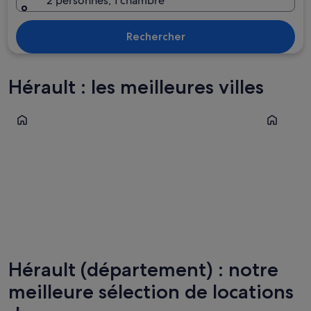
2 personnes, 1 chambre
Rechercher
Hérault : les meilleures villes
Sète
La Grande
Sète
La Gra
Hérault (département) : notre
meilleure sélection de locations