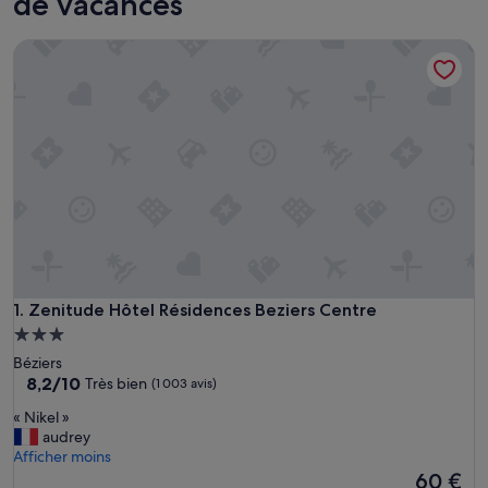
de vacances
Zenitude Hôtel Résidences Beziers Centre
Zenitude Hôtel Résidences Beziers Centre
1. Zenitude Hôtel Résidences Beziers Centre
Hébergement
3.0 étoiles
Béziers
8.2
8,2/10
Très bien
(1 003 avis)
sur
«
« Nikel »
10,
N
audrey
Très
i
Afficher moins
bien,
k
Le
60 €
(1 003 avis)