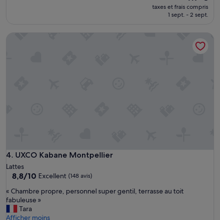
p
nouveau
taxes et frais compris
l
prix
1 sept. - 2 sept.
a
est
c
de
UXCO Kabane Montpellier
e
117 €
e
v
e
r
.
C
l
e
a
n
,
q
u
UXCO Kabane Montpellier
4. UXCO Kabane Montpellier
i
Lattes
e
8.8
8,8/10
Excellent
(148 avis)
t
sur
,
«
« Chambre propre, personnel super gentil, terrasse au toit
10,
w
C
fabuleuse »
Excellent,
e
h
Tara
(148 avis)
l
a
Afficher moins