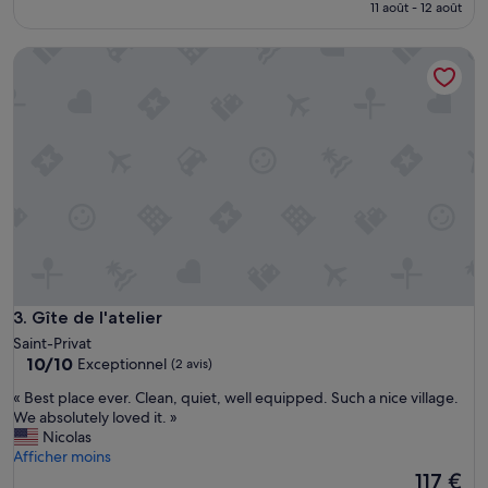
prix
(10 avis)
11 août - 12 août
est
de
Gîte de l'atelier
101 €
Gîte de l'atelier
3. Gîte de l'atelier
Saint-Privat
10.0
10/10
Exceptionnel
(2 avis)
sur
«
« Best place ever. Clean, quiet, well equipped. Such a nice village.
10,
B
We absolutely loved it. »
Exceptionnel,
e
Nicolas
(2 avis)
s
Afficher moins
t
Le
117 €