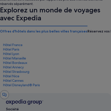
est
est
réservés séparément.
de
de
Explorez un monde de voyages
128 €
161 €
avec Expedia
Offres d'hôtels dans les plus belles villes françaises
Réservez vos 
Hôtel France
Hôtel Paris
Hôtel Lyon
Hôtel Marseille
Hôtel Bordeaux
Hôtel Annecy
Hôtel Strasbourg
Hôtel Nice
Hôtel Cannes
Hôtel Disneyland® Paris
Fenêtre
de
chat
Société