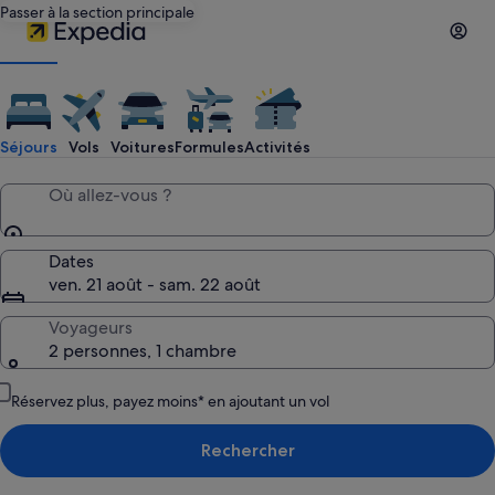
Passer à la section principale
Voyages
Expedia :
Séjours
Vols
Voitures
Formules
Activités
recherchez
Où allez-vous ?
des
Dates
ven. 21 août - sam. 22 août
hôtels,
Voyageurs
2 personnes, 1 chambre
des
Réservez plus, payez moins* en ajoutant un vol
vols
Rechercher