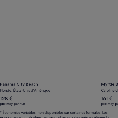
Panama City Beach
Myrtle B
Panama City Beach
Myrtle 
Floride, États-Unis d’Amérique
Caroline 
Le
Le
128 €
161 €
tarif
tarif
prix moy. par nuit
prix moy. pa
moyen
moyen
par
par
* Économies variables, non disponibles sur certaines formules. Les
nuit
nuit
économies sont calculées par rapport au prix des mêmes éléments