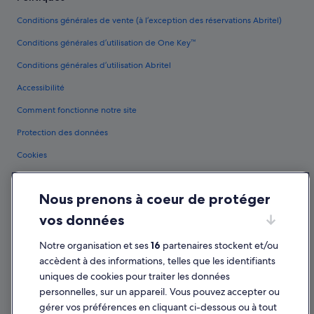
Conditions générales de vente (à l’exception des réservations Abritel)
Conditions générales d’utilisation de One Key™
Conditions générales d’utilisation Abritel
Accessibilité
Comment fonctionne notre site
Protection des données
Cookies
Conditions générales d'utilisation
Nous prenons à coeur de protéger
Mentions légales / Nous contacter
vos données
Directives de contenu et signalement de contenus
Notre organisation et ses
16
partenaires stockent et/ou
Aide
accèdent à des informations, telles que les identifiants
uniques de cookies pour traiter les données
Assistance
personnelles, sur un appareil. Vous pouvez accepter ou
Annuler votre vol
gérer vos préférences en cliquant ci-dessous ou à tout