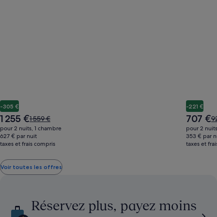
-305 €
-221 €
Le
Le
1 255 €
707 €
Le
L
1 559 €
9
nouveau
nouveau
prix
pr
pour 2 nuits, 1 chambre
pour 2 nuit
prix
prix
était
ét
627 € par nuit
353 € par n
est
est
taxes et frais compris
de
taxes et fra
d
de
de
1 559 €,
9
1 255 €
707 €
voir
vo
Voir toutes les offres
plus
pl
d’informations
d’
sur
su
le
le
Réservez plus, payez moins
tarif
ta
standard.
s