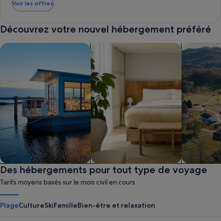
Voir les offres
Découvrez votre nouvel hébergement préféré
Rechercher des bateaux-maisons
Rechercher des appart’hôtels
Rechercher
Bateau-maison
Des hébergements pour tout type de voyage
Appart’hôtel
Ferme
Tarifs moyens basés sur le mois civil en cours
Plage
Culture
Ski
Famille
Bien-être et relaxation