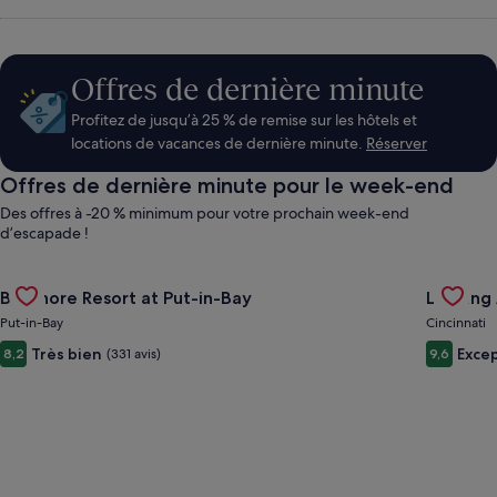
abordables,
des
Offres de dernière minute
Profitez de jusqu’à 25 % de remise sur les hôtels et
voitures
locations de vacances de dernière minute.
Réserver
Offres de dernière minute pour le week-end
de
Des offres à -20 % minimum pour votre prochain week-end
d’escapade !
location
Gallery
Consulter l’offre pour l’hébergement Bayshore Resort at Put-
Gallery
Consulte
Bayshore Resort at Put-in-Bay
Landing 
Carousel
Carous
et
Put-in-Bay
Cincinnati
Très bien
Exce
8,2
(331 avis)
9,6
des
forfaits